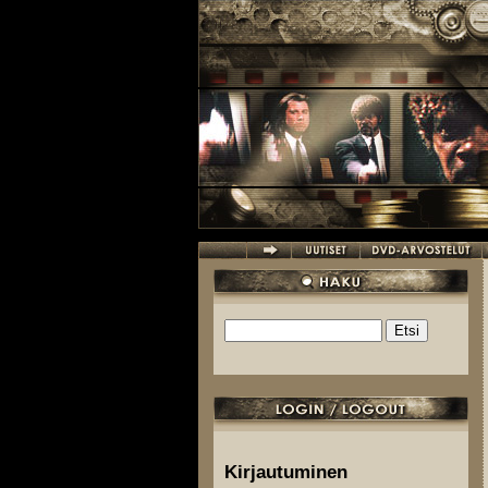
Hyppää pääsisältöön
Etsi
Hakulomake
Kirjautuminen