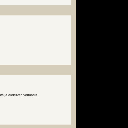
em
istä ja elokuvan voimasta.