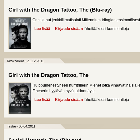
Girl with the Dragon Tattoo, The (Blu-ray)
Onnistunut jenkkifilmatisointi Millennium-trilogian ensimmäises
Lue lisää
about Girl with the Dragon Tattoo, The (Blu-ray)
Kirjaudu sisään
lähettääksesi kommentteja
Keskiviikko - 21.12.2011
Girl with the Dragon Tattoo, The
Huippumenestyneen hurritrillerin Miehet jotka vihaavat naisia 
Fincherin hyytävän hyvä taidonnäyte.
Lue lisää
about Girl with the Dragon Tattoo, The
Kirjaudu sisään
lähettääksesi kommentteja
Tiistai - 05.04.2011