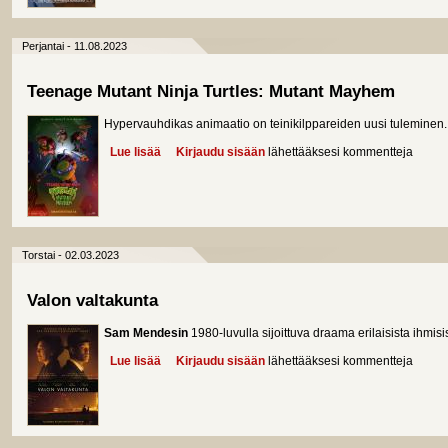
Perjantai - 11.08.2023
Teenage Mutant Ninja Turtles: Mutant Mayhem
Hypervauhdikas animaatio on teinikilppareiden uusi tuleminen.
Lue lisää
about Teenage Mutant Ninja Turtles: Mutant Mayh
Kirjaudu sisään
lähettääksesi kommentteja
Torstai - 02.03.2023
Valon valtakunta
Sam Mendesin
1980-luvulla sijoittuva draama erilaisista ihmis
Lue lisää
about Valon valtakunta
Kirjaudu sisään
lähettääksesi kommentteja