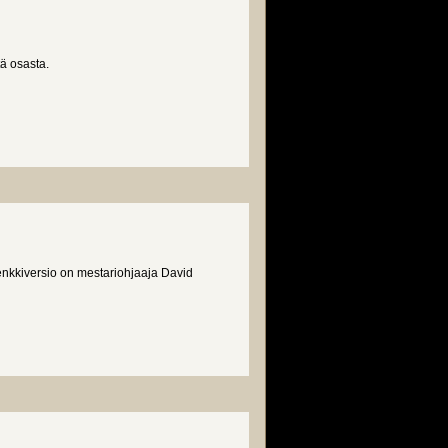
tä osasta.
jenkkiversio on mestariohjaaja David