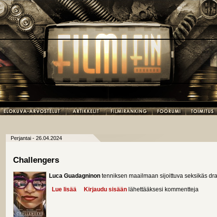
Perjantai - 26.04.2024
Challengers
Luca Guadagninon
tenniksen maailmaan sijoittuva seksikäs d
Lue lisää
about Challengers
Kirjaudu sisään
lähettääksesi kommentteja