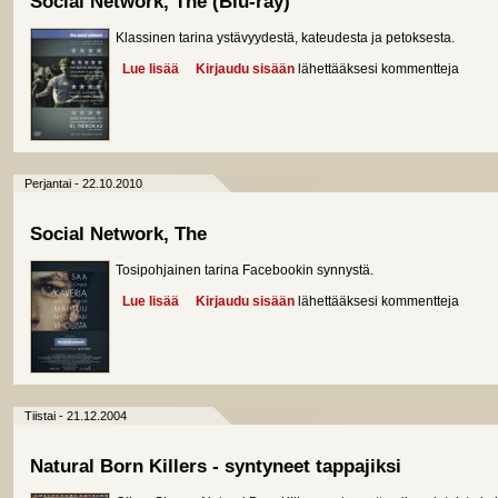
Social Network, The (Blu-ray)
Klassinen tarina ystävyydestä, kateudesta ja petoksesta.
Lue lisää
about Social Network, The (Blu-ray)
Kirjaudu sisään
lähettääksesi kommentteja
Perjantai - 22.10.2010
Social Network, The
Tosipohjainen tarina Facebookin synnystä.
Lue lisää
about Social Network, The
Kirjaudu sisään
lähettääksesi kommentteja
Tiistai - 21.12.2004
Natural Born Killers - syntyneet tappajiksi