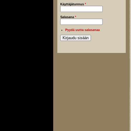
Käyttäjätunnus
*
Salasana
*
Pyydä uutta salasanaa