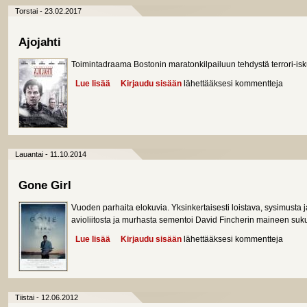
Torstai - 23.02.2017
Ajojahti
Toimintadraama Bostonin maratonkilpailuun tehdystä terrori-i
Lue lisää
about Ajojahti
Kirjaudu sisään
lähettääksesi kommentteja
Lauantai - 11.10.2014
Gone Girl
Vuoden parhaita elokuvia. Yksinkertaisesti loistava, sysimusta ja
avioliitosta ja murhasta sementoi David Fincherin maineen s
Lue lisää
about Gone Girl
Kirjaudu sisään
lähettääksesi kommentteja
Tiistai - 12.06.2012