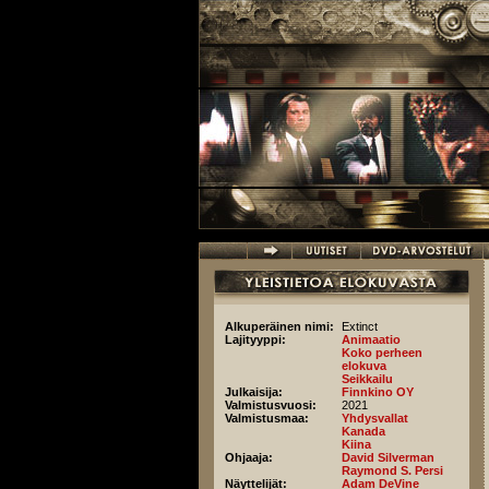
Hyppää pääsisältöön
Alkuperäinen nimi:
Extinct
Lajityyppi:
Animaatio
Koko perheen
elokuva
Seikkailu
Julkaisija:
Finnkino OY
Valmistusvuosi:
2021
Valmistusmaa:
Yhdysvallat
Kanada
Kiina
Ohjaaja:
David Silverman
Raymond S. Persi
Näyttelijät:
Adam DeVine