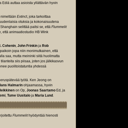
 Ediä auttaa asioista yllättävän hyvin
ä nimeltään
Extinc
t, joka tarkoittaa
 uudenlaisia otuksia ja kokonaisuutena
hanghain selittää paitsi se, että
Flummelit
se, että animaatiostudio HB Wink
H. Cohenin
,
John Frinkin
ja
Rob
n, paikoin jopa niin monimutkainen, että
alla saa, mutta meininki siitä huolimatta
lanteita siis piisaa, joten jos jälkikasvun
menee puolitoistatuntia yhdessä
 peruspätevää työtä. Ken Jeong on
Hans Halmarin
ohjaamassa, hyvin
Heikkinen
on Op,
Joonas Saartamo
Ed, ja
emi
,
Tume Uusitalo
ja
Maria Lund
.
rjoitettu
Flummelit
hyödyntää hienosti