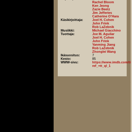
Rachel Bloom
Ken Jeong
Zazie Beetz
Jim Jefferies
Catherine O'Hara
Käsikirjoittaja:
Joel H. Cohen
John Frink
Rob LaZebnik
Musiikki:
Michael Giacchino
Tuottaja:
Joe M. Aguilar
Joel H. Cohen
John Frink
Yanming Jiang
Rob LaZebnik
Zhonglei Wang
Ikäsuositus:
7
Kesto:
85
WWW-sivu:
https://www.imdb.com/titl
ref_=tt_ql_1