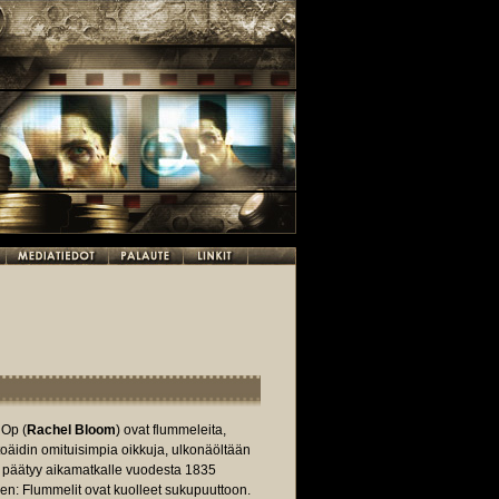
 Op (
Rachel Bloom
) ovat flummeleita,
ntoäidin omituisimpia oikkuja, ulkonäöltään
o päätyy aikamatkalle vuodesta 1835
n: Flummelit ovat kuolleet sukupuuttoon.