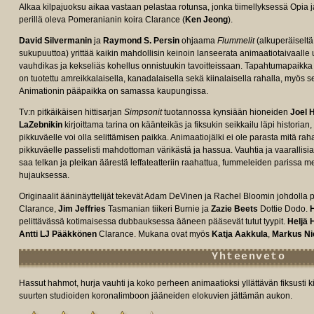
Alkaa kilpajuoksu aikaa vastaan pelastaa rotunsa, jonka tiimellyksessä Opia ja
perillä oleva Pomeranianin koira Clarance (
Ken Jeong
).
David Silvermanin
ja
Raymond S. Persin
ohjaama
Flummelit
(alkuperäiselt
sukupuuttoa) yrittää kaikin mahdollisin keinoin lanseerata animaatiotaivaalle
vauhdikas ja kekseliäs kohellus onnistuukin tavoitteissaan. Tapahtumapaikka S
on tuotettu amreikkalaisella, kanadalaisella sekä kiinalaisella rahalla, myös 
Animationin pääpaikka on samassa kaupungissa.
Tv:n pitkäikäisen hittisarjan
Simpsonit
tuotannossa kynsiään hioneiden
Joel 
LaZebnikin
kirjoittama tarina on käänteikäs ja fiksukin seikkailu läpi historia
pikkuväelle voi olla selittämisen paikka. Animaatiojälki ei ole parasta mitä rah
e/tt8241000/fullcredits?
pikkuväelle passelisti mahdottoman värikästä ja hassua. Vauhtia ja vaarallisia ti
saa telkan ja pleikan äärestä leffateatteriin raahattua, fummeleiden parissa 
hujauksessa.
Originaalit ääninäyttelijät tekevät Adam DeVinen ja Rachel Bloomin johdolla
Clarance,
Jim Jeffries
Tasmanian tiikeri Burnie ja
Zazie Beets
Dottie Dodo.
pelittävässä kotimaisessa dubbauksessa ääneen pääsevät tutut tyypit.
Heljä 
Antti LJ Pääkkönen
Clarance. Mukana ovat myös
Katja Aakkula
,
Markus Ni
Yhteenveto
Hassut hahmot, hurja vauhti ja koko perheen animaatioksi yllättävän fiksusti ki
suurten studioiden koronalimboon jääneiden elokuvien jättämän aukon.