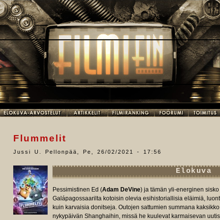
Flummelit
Jussi U. Pellonpää
,
Pe, 26/02/2021 - 17:56
Elokuva
Pessimistinen Ed (
Adam DeVine
) ja tämän yli-energinen sisko
Galápagossaarilta kotoisin olevia esihistoriallisia eläimiä, luo
kuin karvaisia donitseja. Outojen sattumien summana kaksikk
nykypäivän Shanghaihin, missä he kuulevat karmaisevan uutise