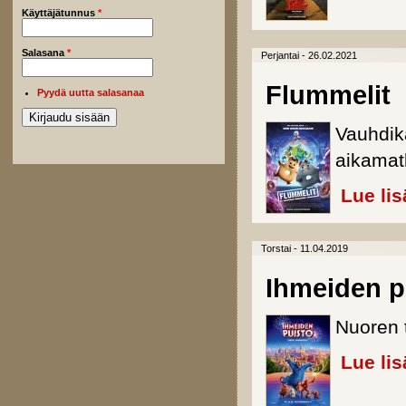
Käyttäjätunnus
*
Salasana
*
Perjantai - 26.02.2021
Flummelit
Pyydä uutta salasanaa
Vauhdik
aikamat
Lue lis
Torstai - 11.04.2019
Ihmeiden p
Nuoren t
Lue lis