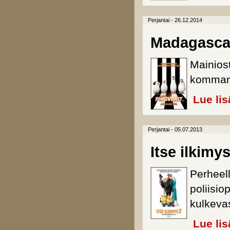
Perjantai - 26.12.2014
Madagascar
Mainiost
kommand
Lue lis
Perjantai - 05.07.2013
Itse ilkimys
Perheell
poliisi
kulkeva
Lue lis