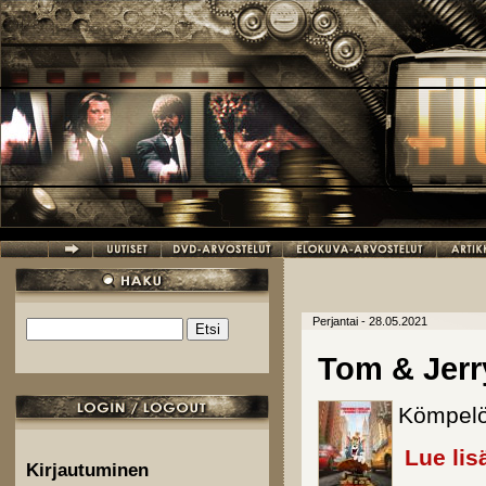
Hyppää pääsisältöön
Perjantai - 28.05.2021
Etsi
Hakulomake
Tom & Jerr
Kömpelö 
Lue lis
Kirjautuminen