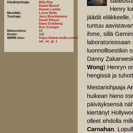
salaisist
Käsikirjoittaja:
Billy Ray
David Beniof
Henry ka
Darren Lemke
Musiikki:
Lorne Balfe
jäädä eläkkeelle,
Tuottaja:
Jerry Bruckheimer
David Ellison
Dana Goldberg
tuntuu aavistavan
Don Granger
Ikäsuositus:
12
ihme, sillä Gemini
Kesto:
118
WWW-sivu:
https://www.imdb.com/title/tt1025100/fullcredits?
laboratoriossaan 
ref_=tt_ql_1
luonnollisestikin 
Danny Zakarwesk
Wong
) Henryn o
hengissä ja tuhot
Mestariohjaaja A
huikean hieno toi
päiväyksensä näh
kiertänyt Hollywo
olleet ehdolla mil
Carnahan
. Lopul