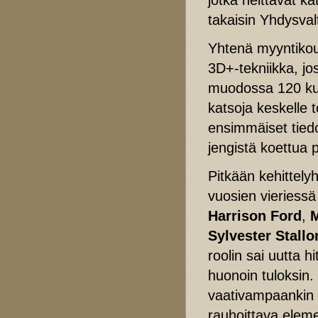
takaisin Yhdysvalt
Yhtenä myyntik
3D+-tekniikka, jo
muodossa 120 kuva
katsoja keskelle 
ensimmäiset tiedot
jengistä koettua 
Pitkään kehittely
vuosien vieriessä 
Harrison Ford
,
M
Sylvester Stallo
roolin sai uutta h
huonoin tuloksin.
vaativampaankin 
rauhoittava elem