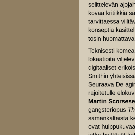
selittelevän ajoja
kovaa kritiikkiä 
tarvittaessa viilt
konseptia käsitte
tosin huomattava
Teknisesti komeas
lokaatioita vilje
digitaaliset eriko
Smithin yhteisiss
Seuraava De-agin
rajoitetulle eloku
Martin Scorses
gangsteriopus
Th
samankaltaista k
ovat huippukuva
jotka heittävät k