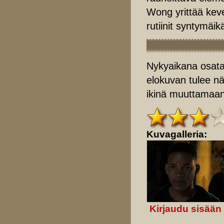
Wong yrittää keve
rutiinit syntymäik
Nykyaikana osataa
elokuvan tulee näy
ikinä muuttamaa
Kuvagalleria:
Kirjaudu sisään