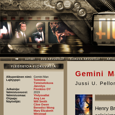
Hyppää pääsisältöön
Gemini M
Alkuperäinen nimi:
Gemini Man
Lajityyppi:
Toiminta
Jussi U. Pell
Tieteiselokuva
Jännitys
Julkaisija:
Finnkino OY
Valmistusvuosi:
2019
Valmistusmaa:
Yhdysvallat
Ohjaaja:
Ang Lee
Näyttelijät:
Will Smith
Clive Owen
Henry Br
Benedict Wong
Mary Elizabeth
Winstead