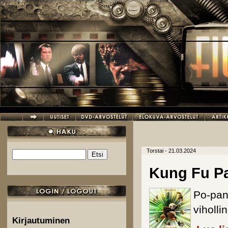
Hyppää pääsisältöön
Torstai - 21.03.2024
Etsi
Hakulomake
Kung Fu P
Po-pan
viholl
Kirjautuminen