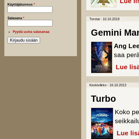
Lue li
Käyttäjätunnus
*
Salasana
*
Torstai - 10.10.2019
Gemini Ma
Pyydä uutta salasanaa
Ang Le
saa per
Lue lis
Keskiviikko - 16.10.2013
Turbo
Koko pe
seikkail
Lue lis