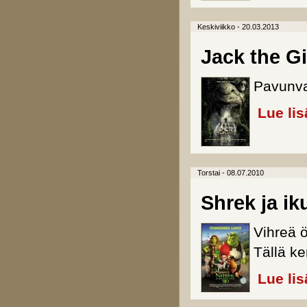
Keskiviikko - 20.03.2013
Jack the Gi
Pavunvar
Lue lis
Torstai - 08.07.2010
Shrek ja ik
Vihreä 
Tällä k
Lue lis