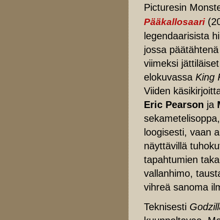
Picturesin Monste
(2
Pääkallosaari
legendaarisista h
jossa päätähten
viimeksi jättiläi
elokuvassa
King 
Viiden käsikirjoitt
Eric Pearson
ja
sekametelisoppa, 
loogisesti, vaan a
näyttävillä tuhoku
tapahtumien taka
vallanhimo, taust
vihreä sanoma il
Teknisesti
Godzil