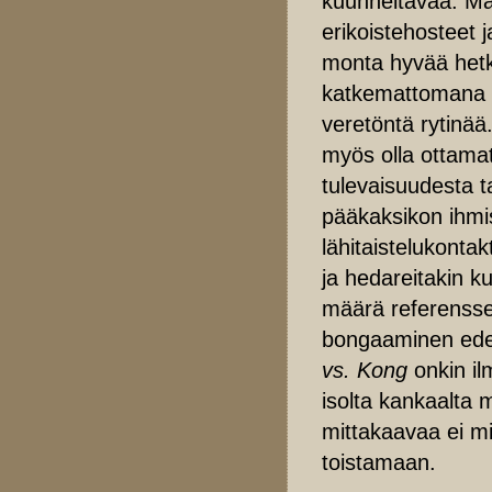
kuunneltavaa. Mah
erikoistehosteet j
monta hyvää hetke
katkemattomana v
veretöntä rytinää
myös olla ottamat
tulevaisuudesta t
pääkaksikon ihmi
lähitaistelukontakt
ja hedareitakin k
määrä referenssejä
bongaaminen edes 
vs. Kong
onkin il
isolta kankaalta 
mittakaavaa ei m
toistamaan.