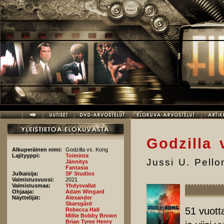
Hyppää pääsisältöön
Godzilla 
Alkuperäinen nimi:
Godzilla vs. Kong
Lajityyppi:
Toiminta
Jussi U. Pell
Jännitys
Fantasia
Julkaisija:
SF Studios
Valmistusvuosi:
2021
Valmistusmaa:
Yhdysvallat
Ohjaaja:
Adam Wingard
Näyttelijät:
Alexander
Skarsgård
51 vuott
Rebecca Hall
Millie Bobby Brown
Brian Tyree Henry