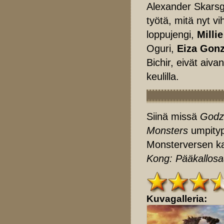
Alexander Skarsgå
työtä, mitä nyt v
loppujengi,
Milli
Oguri,
Eiza Gonz
Bichir, eivät aiv
keulilla.
Siinä missä
Godzi
Monsters
umpityp
Monsterversen ka
Kong: Pääkallos
Kuvagalleria: