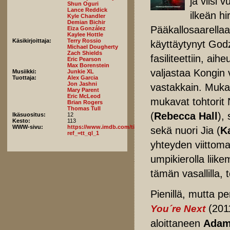
ja viisi 
Shun Oguri
Lance Reddick
ilkeän hi
Kyle Chandler
Demian Bichir
Pääkallosaarellaa
Eiza González
Kaylee Hottle
Käsikirjoittaja:
Terry Rossio
käyttäytynyt Godz
Michael Dougherty
Zach Shields
fasiliteettiin, ai
Eric Pearson
Max Borenstein
valjastaa Kongin 
Musiikki:
Junkie XL
Tuottaja:
Alex Garcia
Jon Jashni
vastakkain. Muka
Mary Parent
Eric McLeod
mukavat tohtorit 
Brian Rogers
Thomas Tull
(
Rebecca Hall
),
Ikäsuositus:
12
Kesto:
113
WWW-sivu:
https://www.imdb.com/title/tt5034838/fullcredits?
sekä nuori Jia (
K
ref_=tt_ql_1
yhteyden viittom
umpikierolla liik
tämän vasallilla, 
Pienillä, mutta per
(201
You´re Next
aloittaneen
Adam