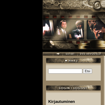
Hyppää pääsisältöön
Etsi
Hakulomake
Kirjautuminen