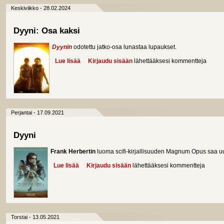
Keskiviikko - 28.02.2024
Dyyni: Osa kaksi
Dyynin
odotettu jatko-osa lunastaa lupaukset.
Lue lisää
about Dyyni: Osa kaksi
Kirjaudu sisään
lähettääksesi kommentteja
Perjantai - 17.09.2021
Dyyni
Frank Herbertin
luoma
scifi-kirjallisuuden Magnum Opus saa u
Lue lisää
about Dyyni
Kirjaudu sisään
lähettääksesi kommentteja
Torstai - 13.05.2021