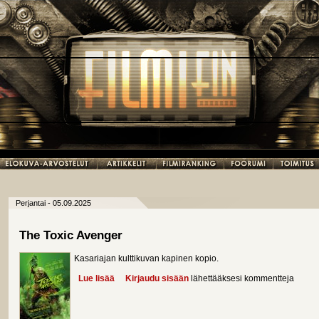
Perjantai - 05.09.2025
The Toxic Avenger
Kasariajan kulttikuvan kapinen kopio.
Lue lisää
about The Toxic Avenger
Kirjaudu sisään
lähettääksesi kommentteja