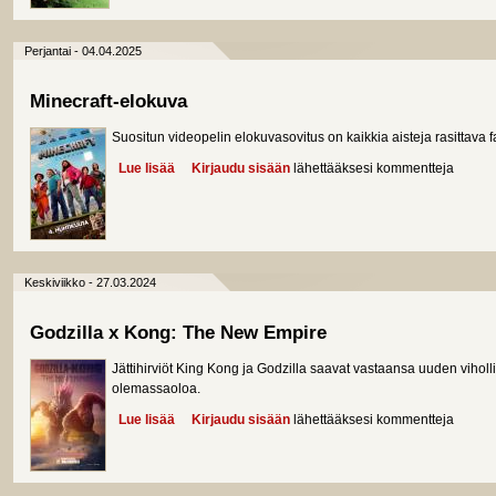
Perjantai - 04.04.2025
Minecraft-elokuva
Suositun videopelin elokuvasovitus on kaikkia aisteja rasittava f
Lue lisää
about Minecraft-elokuva
Kirjaudu sisään
lähettääksesi kommentteja
Keskiviikko - 27.03.2024
Godzilla x Kong: The New Empire
Jättihirviöt King Kong ja Godzilla saavat vastaansa uuden vih
olemassaoloa.
Lue lisää
about Godzilla x Kong: The New Empire
Kirjaudu sisään
lähettääksesi kommentteja