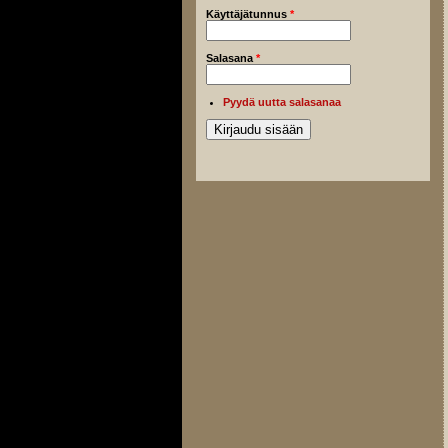
Käyttäjätunnus
*
Salasana
*
Pyydä uutta salasanaa