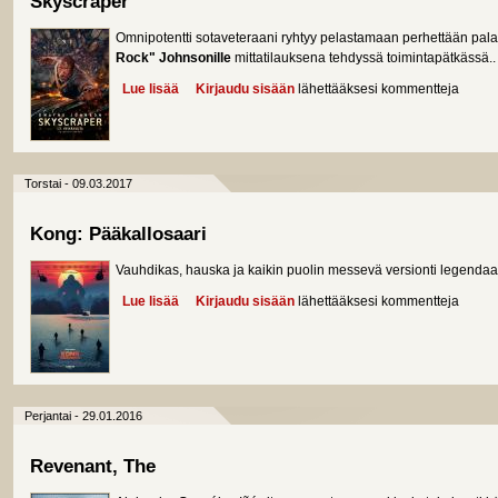
Skyscraper
Omnipotentti sotaveteraani ryhtyy pelastamaan perhettään palav
Rock" Johnsonille
mittatilauksena tehdyssä toimintapätkässä..
Lue lisää
about Skyscraper
Kirjaudu sisään
lähettääksesi kommentteja
Torstai - 09.03.2017
Kong: Pääkallosaari
Vauhdikas, hauska ja kaikin puolin messevä versionti legendaari
Lue lisää
about Kong: Pääkallosaari
Kirjaudu sisään
lähettääksesi kommentteja
Perjantai - 29.01.2016
Revenant, The