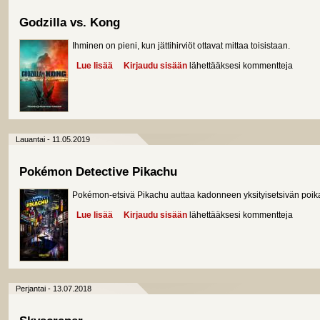
Godzilla vs. Kong
Ihminen on pieni, kun jättihirviöt ottavat mittaa toisistaan.
Lue lisää
about Godzilla vs. Kong
Kirjaudu sisään
lähettääksesi kommentteja
Lauantai - 11.05.2019
Pokémon Detective Pikachu
Pokémon-etsivä Pikachu auttaa kadonneen yksityisetsivän poika
Lue lisää
about Pokémon Detective Pikachu
Kirjaudu sisään
lähettääksesi kommentteja
Perjantai - 13.07.2018