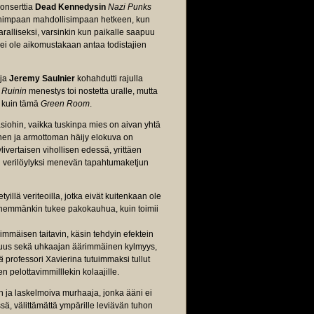
konserttia
Dead Kennedysin
Nazi Punks
ahimpaan mahdollisimpaan hetkeen, kun
ralliseksi, varsinkin kun paikalle saapuu
la ei ole aikomustakaan antaa todistajien
aja
Jeremy Saulnier
kohahdutti rajulla
 Ruinin
menestys toi nostetta uralle, mutta
 kuin tämä
Green Room
.
iohin, vaikka tuskinpa mies on aivan yhtä
inen ja armottoman häijy elokuva on
ivertaisen vihollisen edessä, yrittäen
ksi verilöylyksi menevän tapahtumaketjun
yillä veriteoilla, jotka eivät kuitenkaan ole
 enemmänkin tukee pakokauhua, kuin toimii
immäisen taitavin, käsin tehdyin efektein
omuus sekä uhkaajan äärimmäinen kylmyys,
ä
professori Xavierina tutuimmaksi tullut
n pelottavimmilllekin kolaajille.
 ja laskelmoiva murhaaja, jonka ääni ei
, välittämättä ympärille leviävän tuhon