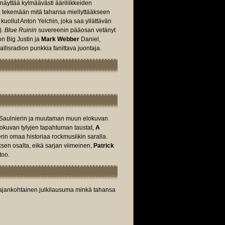
äyttää kylmäävästi ääriliikkeiden
a tekemään mitä tahansa miellyttääkseen
kuollut Anton Yelchin, joka saa yllättävän
).
Blue Ruinin
suvereenin pääosan vetänyt
n Big Justin ja
Mark Webber
Daniel,
llisradion punkkia fanittava juontaja.
y Saulnierin ja muutaman muun elokuvan
lokuvan tylyjen tapahtuman taustat,
A
rin omaa historiaa rockmusiikin saralla.
sen osalta, eikä sarjan viimeinen,
Patrick
too.
n ajankohtainen julkilausuma minkä tahansa