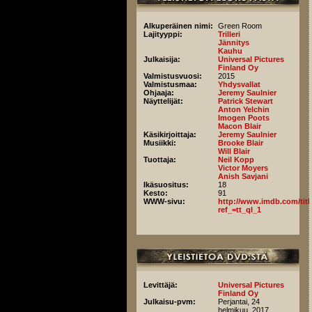
Alkuperäinen nimi:
Green Room
Lajityyppi:
Trilleri
Jännitys
Kauhu
Julkaisija:
Universal Pictures
Finland Oy
Valmistusvuosi:
2015
Valmistusmaa:
Yhdysvallat
Ohjaaja:
Jeremy Saulnier
Näyttelijät:
Patrick Stewart
Anton Yelchin
Imogen Poots
Macon Blair
Käsikirjoittaja:
Jeremy Saulnier
Musiikki:
Brooke Blair
Will Blair
Tuottaja:
Neil Kopp
Victor Moyers
Anish Savjani
Ikäsuositus:
18
Kesto:
91
WWW-sivu:
http://www.imdb.com/title
ref_=tt_ql_1
Levittäjä:
Universal Pictures
Finland Oy
Julkaisu-pvm:
Perjantai, 24
helmikuu, 2017