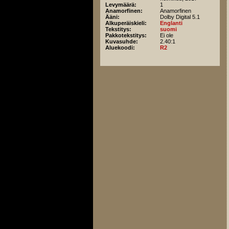
Levymäärä:
1
Anamorfinen:
Anamorfinen
Ääni:
Dolby Digital 5.1
Alkuperäiskieli:
Englanti
Tekstitys:
suomi
Pakkotekstitys:
Ei ole
Kuvasuhde:
2.40:1
Aluekoodi:
R2