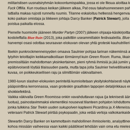
militaristisen uusnatsiryhmän kokoontumispaikka, jossa ei ole fiksua aloittaa 
Fuck Offilla
. Kun roudaus keikan jälkeen alkaa, Pat osuu takahuoneeseen p
lattialla makaa rujosti runneltu ruumis. Tilanne eskaloituu hetkessä hengenvaa
koko paikan omistaja ja liikkeen johtaja Darcy Banker (
Patrick Stewart
), jol
poistua paikalta elossa.
Pienelle huomiolle jääneen
Murder Partyn
(2007) jälkeen ohjaaja-käsikirjoitt
kostoleffalla
(2013), joka palkittiin useammillakin festivaaleilla.
Blue
Blue Ruin
harvempi osasi odottaa seuraavan elokuvan olevan yhtä groteski kauhutrilleri
Itsekin punkrockmenneisyyden omaava Saulnier pohjaa tarinan näkemiinsä as
tylyihin teloittajiin keikkamatkoillaan törmännyt kuin
Green Room
. Ruma, lika
premissiltään mahdottoman yksinkertainen, pieni ryhmä ihmisiä ja jää jumiin yl
epätoivoisesti löytää tilaisuuden paeta, mutta tapa jolla Saulnier helvetillise
kuvaa, on poikkeuksellisen raju ja silmittömän väkivaltainen.
1980-luvun slasher-elokuvien perinteitä kunnioitetaan yksityiskohtaisesti näytet
/tt4062536/fullcredits?
pääpointtina kerronnassa, vaan groteskin graafisten tappojen detaljirikkaus
shokkiefektinä.
Vaikka väkivalta
Green Roomissa
onkin vavahduttavan rajua (ja teknisesti äär
luotua), painostavimmaksi elementiksi nousevat tilanteen pohjaton lohdutt
jonka tulkkina
Star Trekin uuden sukupolven
kapteeni Picardina ja
X-Meneiss
veteraani Patrick Stewart piirtää psykopaatin, joka vetää vertoja valkokankaide
Stewartin Darcy Banker on kammottavin mahdollinen ihmisolento, analyyttinen
kohoa missään vaiheessa vaan kaikki päätökset tehdään vain oma etu mielessä