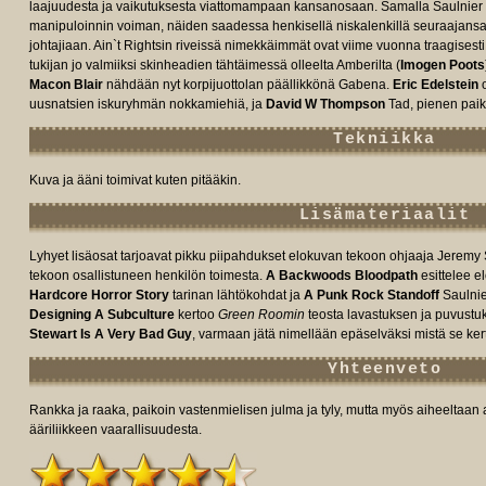
laajuudesta ja vaikutuksesta viattomampaan kansanosaan. Samalla Saulnier n
manipuloinnin voiman, näiden saadessa henkisellä niskalenkillä seuraajans
johtajiaan. Ain`t Rightsin riveissä nimekkäimmät ovat viime vuonna traagisesti 
tukijan jo valmiiksi skinheadien tähtäimessä olleelta Amberilta (
Imogen Poots
Macon Blair
nähdään nyt korpijuottolan päällikkönä Gabena.
Eric Edelstein
o
uusnatsien iskuryhmän nokkamiehiä, ja
David W Thompson
Tad, pienen paika
Tekniikka
Kuva ja ääni toimivat kuten pitääkin.
Lisämateriaalit
Lyhyet lisäosat tarjoavat pikku piipahdukset elokuvan tekoon ohjaaja Jerem
tekoon osallistuneen henkilön toimesta.
A Backwoods Bloodpath
esittelee e
Hardcore Horror Story
tarinan lähtökohdat ja
A Punk Rock Standoff
Saulnie
Designing A Subculture
kertoo
Green Roomin
teosta lavastuksen ja puvustuk
Stewart Is A Very Bad Guy
, varmaan jätä nimellään epäselväksi mistä se ker
Yhteenveto
Rankka ja raaka, paikoin vastenmielisen julma ja tyly, mutta myös aiheeltaa
ääriliikkeen vaarallisuudesta.