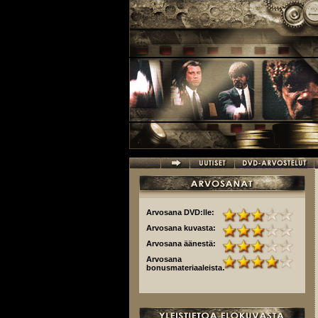
Hyppää pääsisältöön
Arvosana DVD:lle:
Arvosana kuvasta:
Arvosana äänestä:
Arvosana
bonusmateriaaleista: