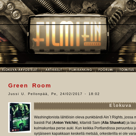
Green Room
Jussi U. Pellonpää
,
Pe, 24/02/2017 - 18:02
Elokuva
Washingtonista lähtöisin oleva punkbändi Ain`t Rights, jossa 
basisti Pat (
Anton Yelchin
), kitaristi Sam (
Alia Shawkat
) ja lau
kulmakuntaa perse auki. Kun keikka Portlandissa peruuntuu ja
syrjäiseen kapakkaan keskellä metsää, orkesterilla ei ole var