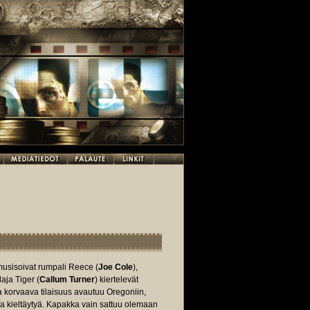
musisoivat rumpali Reece (
Joe Cole
),
laja Tiger (
Callum Turner
) kiertelevät
 korvaava tilaisuus avautuu Oregoniin,
aa kieltäytyä. Kapakka vain sattuu olemaan