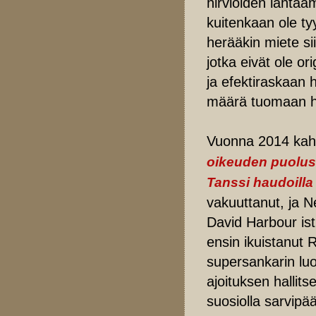
hirviöiden lahtaam
kuitenkaan ole ty
herääkin miete si
jotka eivät ole or
ja efektiraskaan h
määrä tuomaan ha
Vuonna 2014 kahde
oikeuden puolus
Tanssi haudoilla
vakuuttanut, ja N
David Harbour ist
ensin ikuistanut
supersankarin luo
ajoituksen hallit
suosiolla sarvipä