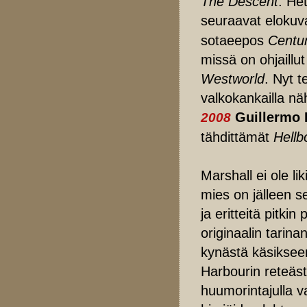
The Descent
. He
seuraavat elokuv
sotaeepos
Centu
missä on ohjaillu
Westworld
. Nyt 
valkokankailla 
Guillermo 
2008
tähdittämät
Hellb
Marshall ei ole l
mies on jälleen se
ja eritteitä pitkin
originaalin tarin
kynästä käsikseen
Harbourin reteäst
huumorintajulla 