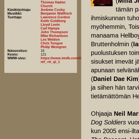
(
Milla 
Thomas Haden
Church
tämän pal
Käsikirjoittaja:
Andrew Cosby
Musiikki:
Benjamin Wallfisch
ihmiskunnan tuhoa
Tuottaja:
Lawrence Gordon
Keith Goldberg
Lloyd Levin
myöhemmin, Toise
Carl Hampe
John Thompson
manaama Hellboy
Mike Richardson
Les Weldon
Bruttenholmin (
I
Chris Tongue
Philip Westgren
Ikäsuositus:
16
puolustuksen toi
Kesto:
121
WWW-sivu:
https://www.imdb.com/title/tt2274648/fullcredits?
sisukset imevät jä
ref_=tt_ql_1
apunaan selvänäki
(
Daniel Dae Kim
ja siihen hän ta
tietämättömän He
Ohjaaja
Neil Mar
Dog Soldiers
vuon
kun 2005 ensi-ilta