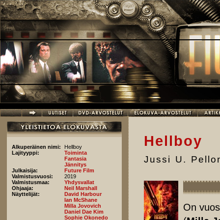
Hyppää pääsisältöön
Hellboy
Alkuperäinen nimi:
Hellboy
Lajityyppi:
Toiminta
Jussi U. Pell
Fantasia
Jännitys
Julkaisija:
Future Film
Valmistusvuosi:
2019
Valmistusmaa:
Yhdysvallat
Ohjaaja:
Neil Marshall
Näyttelijät:
David Harbour
Ian McShane
On vuosi
Milla Jovovich
Daniel Dae Kim
Sophie Okonedo