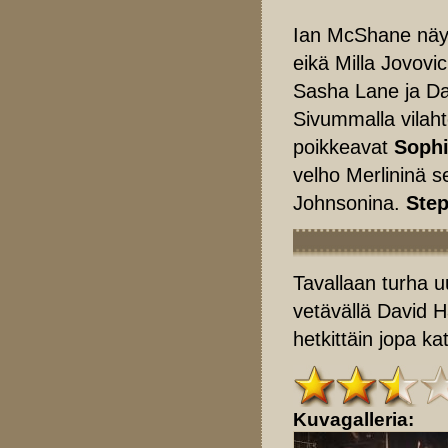
Ian McShane näytt
eikä Milla Jovov
Sasha Lane ja Da
Sivummalla vilah
poikkeavat
Soph
velho Merlininä 
Johnsonina.
Ste
Tavallaan turha u
vetävällä David Ha
hetkittäin jopa ka
Kuvagalleria: