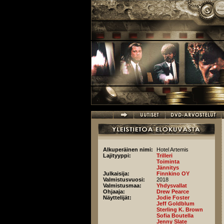
Hyppää pääsisältöön
Alkuperäinen nimi:
Hotel Artemis
Lajityyppi:
Trilleri
Toiminta
Jännitys
Julkaisija:
Finnkino OY
Valmistusvuosi:
2018
Valmistusmaa:
Yhdysvallat
Ohjaaja:
Drew Pearce
Näyttelijät:
Jodie Foster
Jeff Goldblum
Sterling K. Brown
Sofia Boutella
Jenny Slate