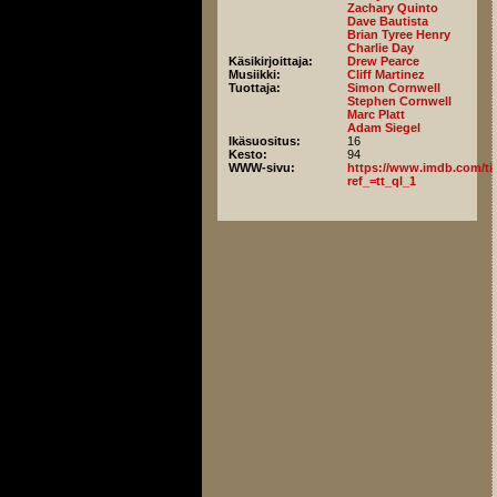
Zachary Quinto
Dave Bautista
Brian Tyree Henry
Charlie Day
Käsikirjoittaja:
Drew Pearce
Musiikki:
Cliff Martinez
Tuottaja:
Simon Cornwell
Stephen Cornwell
Marc Platt
Adam Siegel
Ikäsuositus:
16
Kesto:
94
WWW-sivu:
https://www.imdb.com/titl
ref_=tt_ql_1