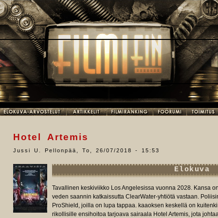
Hotel Artemis
Jussi U. Pellonpää
,
To, 26/07/2018 - 15:53
Elokuva
Tavallinen keskiviikko Los Angelesissa vuonna 2028. Kansa o
veden saannin katkaissutta ClearWater-yhtiötä vastaan. Poliisin
ProShield, joilla on lupa tappaa. kaaoksen keskellä on kuitenkin
rikollisille ensihoitoa tarjoava sairaala Hotel Artemis, jota joh