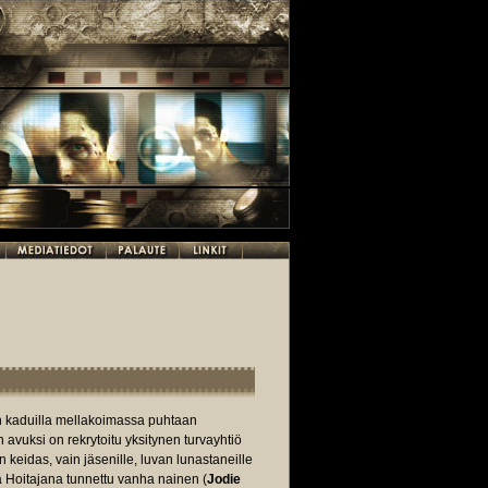
n kaduilla mellakoimassa puhtaan
 avuksi on rekrytoitu yksitynen turvayhtiö
 keidas, vain jäsenille, luvan lunastaneille
taa Hoitajana tunnettu vanha nainen (
Jodie