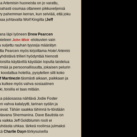
 Artemisin huoneista on jo varattu,
 pahasti osumaa ottaneen pikkuveljensä
kyy pahemman kerran, kun selviää, että joku
a johtavalta Wolf Kingilta (
Jeff
jana läpi lyöneen
Drew Pearcen
 mieleen
-elokuvien vain
John Wick
ta suljettu rauhan tyyssija määrätyn
atta Pearcen myös kirjoittama
Hotel Artemis
yhdistävä trilleri hyödyntää hienosti
isilla käytävillä käydään lopulta taistelua
mää ja persoonallisuutta, jokaisen pelurin
 koodattua hotellia, pysytellen silti koko
ff Martinezin
täsmästi aikaan, paikkaan ja
la kulkee myös vahva sosiaalinen
 toisilla ei taas mitään.
ssa pääosassa nähtävä Jodie Foster
 vahva katalyytti, tarinan sydän ja
kevat. Tähän saakka lähinnä tv-töistään
kantavana Shermanina. Dave Bautista on
vaikka Jeff Goldblumin rooli ei
uhdasta uhkaa. tärkeä roolinsa julmaksi
ekä
Charlie Dayn
törkysuisella