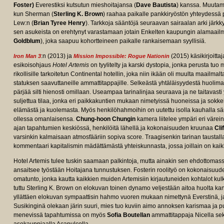
Foster)
Everestiksi kutsutun mieshoitajansa (
Dave Bautista
) kanssa. Muutama
kun Sherman (
Sterling K. Brown
) raahaa paikalle pankkiryöstön yhteydessä
Lew:n (
Brian Tyree Henry
). Tarkkoja sääntöjä seuraavan sairaalan arki järk
sen asukeista on erehtynyt varastamaan jotain Enkelten kaupungin alamaailma
Goldblum
), joka saapuu kohortteineen paikalle rankaisemaan syyllisiä.
:n (2013) ja
(2015) käsikirjoitta
Iron Man 3
Mission Impossible: Rogue Nationin
esikoisohjaus
Hotel Artemis
on tyylitelty ja karski dystopia, jonka perusta tuo
rikollisille tarkoitetun Continental hotellin, joka niin ikään oli muulta maailmal
e/tt5834262/fullcredits?
statuksen saavuttaneille ammattitappajille. Selkeästä yhtäläisyydestä huolim
pärjää silti hienosti omillaan. Useampaa tarinalinjaa seuraava ja ne taitavasti 
suljettua tilaa, jonka eri paikkakuntien mukaan nimetyissä huoneissa ja sokkelo
elämästä ja kuolemasta. Myös henkilöhahmoihin on uutettu isolla kauhalla sär
ollessa omanlaisensa.
Chung-hoon Chungin
kamera liitelee ympäri eri värein
ajan tapahtumien keskiössä, henkilöitä lähellä.ja kokonaisuuden kruunaa
Cli
varsinkin kalmaisaan atmosfääriin sopiva score. Traagisenkin tarinan taustal
kommentaari kapitalismin mädättämästä yhteiskunnasta, jossa joillain on kaikki,
Hotel Artemis tulee tuskin saamaan palkintoja, mutta ainakin sen ehdottoma
ansaitsee työstään Hoitajana tunnustuksen. Fosterin roolityö on kokonaisuuden
omatunto, jonka kautta kaikkien muiden Artemisiin kirjautuneiden kohtalot kul
tuttu Sterling K. Brown on elokuvan toinen dynamo veljestään aitoa huolta 
yllättäen elokuvan sympaattisin hahmo vuoren mukaan nimettynä Everstinä, ja 
Susikinginä olekaan järin suuri, mies tuo kuviin aimo annoksen karismaa ja p
menevissä tapahtumissa on myös
Sofia Boutellan
ammattitappaja Nicella s