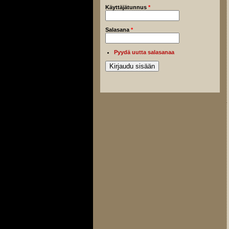
Käyttäjätunnus
*
Salasana
*
Pyydä uutta salasanaa