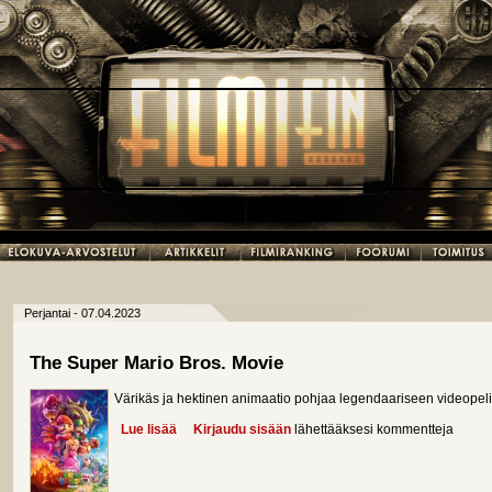
Perjantai - 07.04.2023
The Super Mario Bros. Movie
Värikäs ja hektinen animaatio pohjaa legendaariseen videopeli
Lue lisää
about The Super Mario Bros. Movie
Kirjaudu sisään
lähettääksesi kommentteja