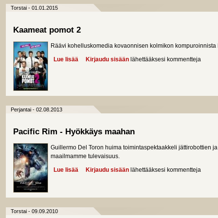
Torstai - 01.01.2015
Kaameat pomot 2
Räävi kohelluskomedia kovaonnisen kolmikon kompuroinnista 
Lue lisää
about Kaameat pomot 2
Kirjaudu sisään
lähettääksesi kommentteja
Perjantai - 02.08.2013
Pacific Rim - Hyökkäys maahan
Guillermo Del Toron huima toimintaspektaakkeli jättirobottien ja
maailmamme tulevaisuus.
Lue lisää
about Pacific Rim - Hyökkäys maahan
Kirjaudu sisään
lähettääksesi kommentteja
Torstai - 09.09.2010