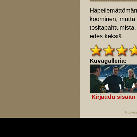
Häpeilemättömän r
koominen, mutta
tositapahtumista, 
edes keksiä.
Kuvagalleria:
Kirjaudu sisään
Copyrig