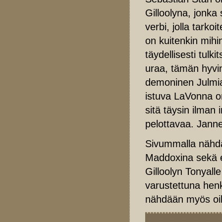
Gilloolyna, jonka
verbi, jolla tark
on kuitenkin mihin
täydellisesti tulk
uraa, tämän hyvin
demoninen Julmia
istuva LaVonna on
sitä täysin ilman 
pelottavaa. Janney
Sivummalla näh
Maddoxina sekä er
Gilloolyn Tonyall
varustettuna henk
nähdään myös oik