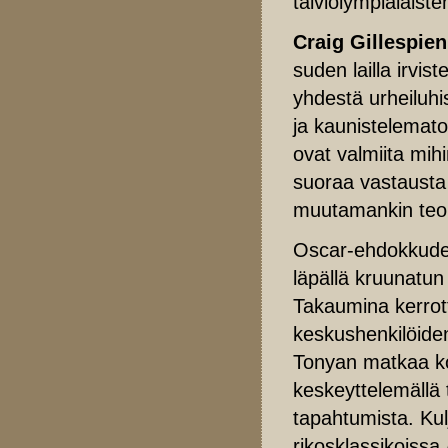
talviolympialaisten
Craig Gillespien
suden lailla irvis
yhdestä urheiluh
ja kaunistelemato
ovat valmiita mi
suoraa vastausta 
muutamankin teori
Oscar-ehdokkude
läpällä kruunatun
Takaumina kerrott
keskushenkilöiden
Tonyan matkaa koh
keskeyttelemällä 
tapahtumista. Ku
rikosklassikoissa