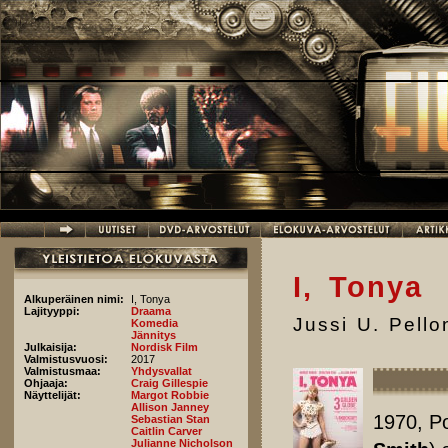
Hyppää pääsisältöön
I, Tonya
Alkuperäinen nimi:
I, Tonya
Lajityyppi:
Draama
Jussi U. Pell
Komedia
Jännitys
Julkaisija:
Nordisk Film
Valmistusvuosi:
2017
Valmistusmaa:
Yhdysvallat
Ohjaaja:
Craig Gillespie
Näyttelijät:
Margot Robbie
Allison Janney
1970, Po
Sebastian Stan
Caitlin Carver
Julianne Nicholson