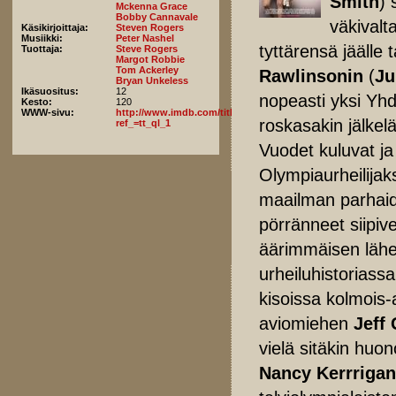
Smith
) 
Mckenna Grace
Bobby Cannavale
väkivalt
Käsikirjoittaja:
Steven Rogers
Musiikki:
Peter Nashel
tyttärensä jäälle 
Tuottaja:
Steve Rogers
Margot Robbie
Tom Ackerley
Rawlinsonin
(
Ju
Bryan Unkeless
Ikäsuositus:
12
nopeasti yksi Yhd
Kesto:
120
WWW-sivu:
http://www.imdb.com/title/tt5580036/fullcredits?
roskasakin jälke
ref_=tt_ql_1
Vuodet kuluvat ja
Olympiaurheilijaks
maailman parhaid
pörränneet siipive
äärimmäisen lähel
urheiluhistoriass
kisoissa kolmois-
aviomiehen
Jeff 
vielä sitäkin huon
Nancy Kerrrigan