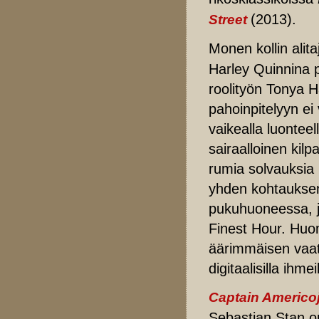
(2013).
Street
Monen kollin alita
Harley Quinnina 
roolityön Tonya H
pahoinpitelyyn ei
vaikealla luontee
sairaalloinen kilpa
rumia solvauksia l
yhden kohtauksen
pukuhuoneessa, jo
Finest Hour. Huo
äärimmäisen vaati
digitaalisilla ihmeil
Captain Americo
Sebastian Stan on