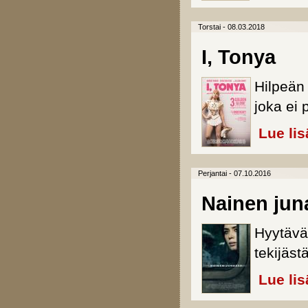
Torstai - 08.03.2018
I, Tonya
Hilpeän 
joka ei 
Lue lis
Perjantai - 07.10.2016
Nainen jun
Hyytävä 
tekijästä
Lue lis