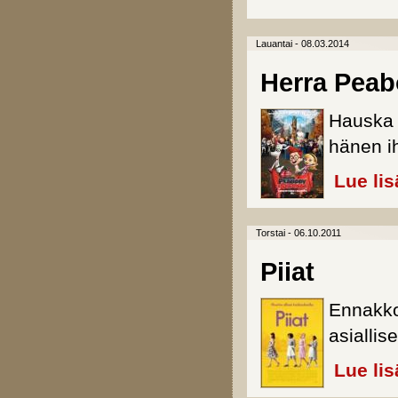
Lauantai - 08.03.2014
Herra Pea
Hauska 
hänen i
Lue lis
Torstai - 06.10.2011
Piiat
Ennakkol
asiallis
Lue lis