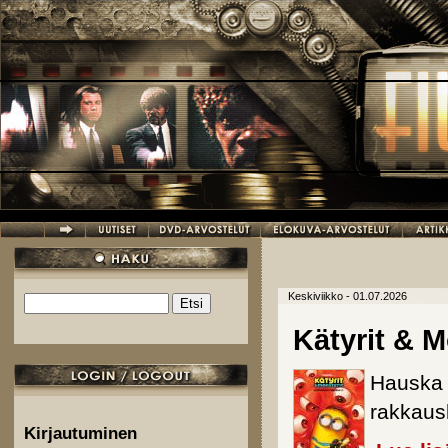
Hyppää pääsisältöön
Keskiviikko - 01.07.2026
Etsi
Hakulomake
Kätyrit & M
Hauska 
rakkausk
Kirjautuminen