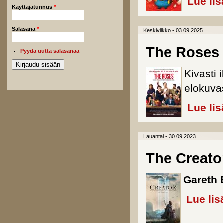
Lue lis
Käyttäjätunnus
*
Salasana
*
Keskiviikko - 03.09.2025
The Roses
Pyydä uutta salasanaa
Kivasti
elokuva
Lue lis
Lauantai - 30.09.2023
The Creato
Gareth 
Lue lis