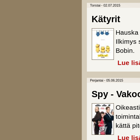
Torstai - 02.07.2015
Kätyrit
Hauska j
Ilkimys 
Bobin.
Lue lis
Perjantai - 05.06.2015
Spy - Vako
Oikeasti
toiminta
kättä p
Lue lis