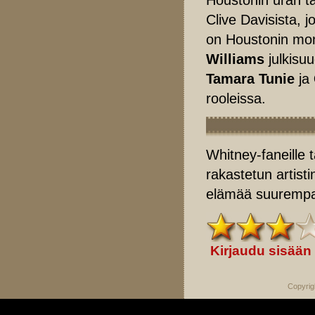
Clive Davisista, 
on Houstonin mo
Williams
julkisuu
Tamara Tunie
ja
rooleissa.
Whitney-faneille t
rakastetun artisti
elämää suurempaa
Kirjaudu sisään
Copyrig