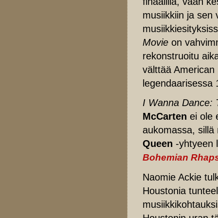
finaalilla, vaan 
musiikkiin ja se
musiikkiesityksis
Movie
on vahvimm
rekonstruoitu aik
välttää American
legendaarisessa 
I Wanna Dance: 
McCarten
ei ole
aukomassa, sillä
Queen
-yhtyeen 
Bohemian Rhap
Naomie Ackie tulk
Houstonia tunteell
musiikkikohtauksi
Houstonin uran tä