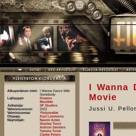
Hyppää pääsisältöön
I Wanna 
Alkuperäinen nimi:
I Wanna Dance With
Movie
Somebody
Lajityyppi:
Draama
Musiikki
Julkaisija:
SF Studios
Jussi U. Pell
Valmistusvuosi:
2022
Valmistusmaa:
Yhdysvallat
Ohjaaja:
Kasi Lemmons
Näyttelijät:
Naomi Ackie
Stanley Tucci
Ashton Sanders
Tamara Tunie
Clarke Peters