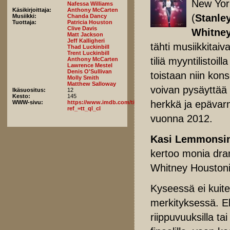
New York
Nafessa Williams
Käsikirjoittaja:
Anthony McCarten
(
Stanle
Musiikki:
Chanda Dancy
Tuottaja:
Patricia Houston
Clive Davis
Whitney
Matt Jackson
Jeff Kalligheri
tähti musiikkitai
Thad Luckinbill
Trent Luckinbill
tiliä myyntilisto
Anthony McCarten
Lawrence Mestel
Denis O'Sullivan
toistaan niin kon
Molly Smith
Matthew Salloway
voivan pysäyttää
Ikäsuositus:
12
Kesto:
145
herkkä ja epävarm
WWW-sivu:
https://www.imdb.com/title/tt12193804/fullcredits/?
ref_=tt_ql_cl
vuonna 2012.
Kasi Lemmonsi
kertoo monia dra
Whitney Houstonin 
Kyseessä ei kuit
merkityksessä. El
riippuvuuksilla ta