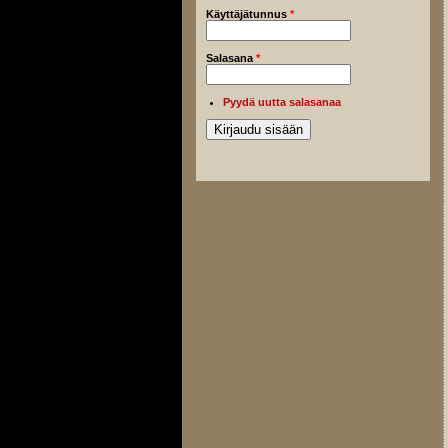
Käyttäjätunnus
*
Salasana
*
Pyydä uutta salasanaa