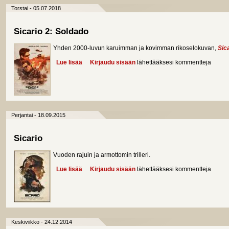
Torstai - 05.07.2018
Sicario 2: Soldado
Yhden 2000-luvun karuimman ja kovimman rikoselokuvan,
Sic
Lue lisää
about Sicario 2: Soldado
Kirjaudu sisään
lähettääksesi kommentteja
Perjantai - 18.09.2015
Sicario
Vuoden rajuin ja armottomin trilleri.
Lue lisää
about Sicario
Kirjaudu sisään
lähettääksesi kommentteja
Keskiviikko - 24.12.2014