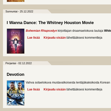
Sunnuntai - 25.12.2022
I Wanna Dance: The Whitney Houston Movie
Bohemian Rhapsodyn
kirjoittajan draamaelokuva laulaja
Whit
Lue lisää
about I Wanna Dance: The Whitney Houston Movie
Kirjaudu sisään
lähettääksesi kommentteja
Perjantai - 02.12.2022
Devotion
Vahva sotaelokuva mustavalkoisesta lentäjäkaksikosta Korean s
Lue lisää
about Devotion
Kirjaudu sisään
lähettääksesi kommentteja