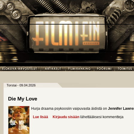
Torstai - 09.04.2026
Die My Love
Hurja draama psykoosiin vaipuvasta äidistä on
Jennifer Lawr
Lue lisää
about Die My Love
Kirjaudu sisään
lähettääksesi kommentteja