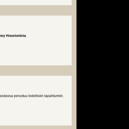
ney Houstonista
.
odassa perustuu todellisiin tapahtumiin.