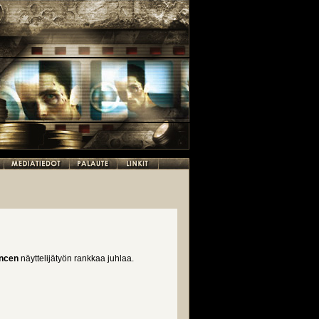
encen
näyttelijätyön rankkaa juhlaa.