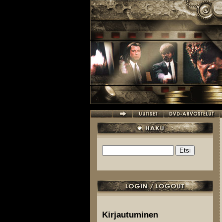
Hyppää pääsisältöön
Etsi
Hakulomake
Kirjautuminen