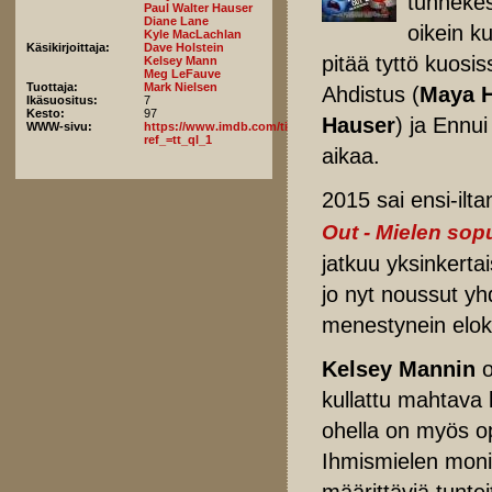
tunnekes
Paul Walter Hauser
Diane Lane
oikein ku
Kyle MacLachlan
Käsikirjoittaja:
Dave Holstein
pitää tyttö kuosi
Kelsey Mann
Meg LeFauve
Tuottaja:
Mark Nielsen
Ahdistus (
Maya 
Ikäsuositus:
7
Kesto:
97
Hauser
) ja Ennui
WWW-sivu:
https://www.imdb.com/title/tt22022452/fullcredits/?
ref_=tt_ql_1
aikaa.
2015 sai ensi-ilta
Out - Mielen sop
jatkuu yksinkertai
jo nyt noussut yh
menestynein elokuv
Kelsey Mannin
o
kullattu mahtava 
ohella on myös op
Ihmismielen moni
määrittäviä tuntei