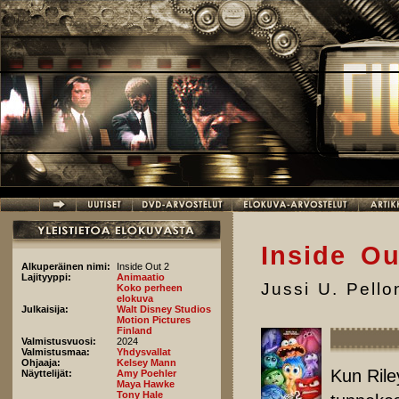
Hyppää pääsisältöön
Inside Ou
Alkuperäinen nimi:
Inside Out 2
Lajityyppi:
Animaatio
Jussi U. Pell
Koko perheen
elokuva
Julkaisija:
Walt Disney Studios
Motion Pictures
Finland
Valmistusvuosi:
2024
Valmistusmaa:
Yhdysvallat
Ohjaaja:
Kelsey Mann
Kun Rile
Näyttelijät:
Amy Poehler
Maya Hawke
Tony Hale