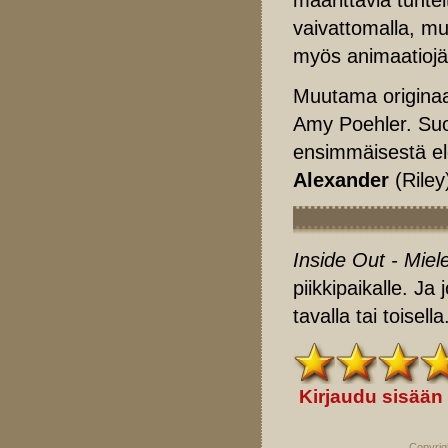
vaivattomalla, mu
myös animaatiojäl
Muutama originaal
Amy Poehler. Su
ensimmäisestä el
Alexander
(Rile
Inside Out - Miel
piikkipaikalle. Ja
tavalla tai toisella
Kirjaudu sisään
Copyrig