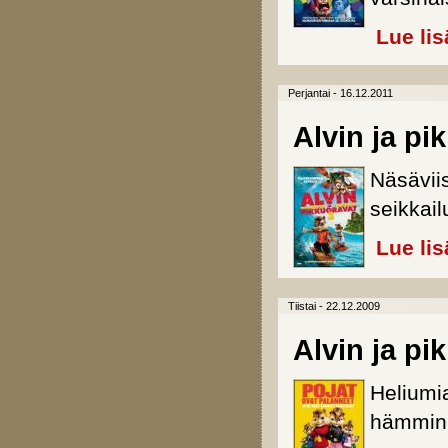
Lue lis
Perjantai - 16.12.2011
Alvin ja pi
Näsävii
seikkail
Lue lis
Tiistai - 22.12.2009
Alvin ja pi
Heliumi
hämmink