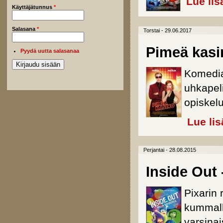
Lue lis
Käyttäjätunnus
*
Salasana
*
Torstai - 29.06.2017
Pimeä kasi
Pyydä uutta salasanaa
Komedia
uhkapel
opiskelu
Lue lis
Perjantai - 28.08.2015
Inside Out
Pixarin 
kummall
varsina