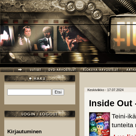
Hyppää pääsisältöön
Keskiviikko - 17.07.2024
Etsi
Hakulomake
Inside Out
Teini-ik
tunteit
Kirjautuminen