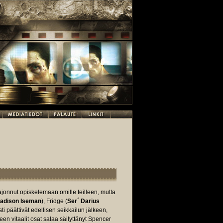
ajonnut opiskelemaan omille teilleen, mutta
adison Iseman
), Fridge (
Ser´ Darius
ti päättivät edellisen seikkailun jälkeen,
en vitaalit osat salaa säilyttänyt Spencer