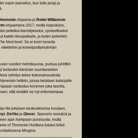
än napin painallus, kun tuttu jengi ja
ä.
ohnstonin
ohjaama ja
Robin Williamsin
nin
ohjaamana 2017, mutta lopputulos,
tui pelkäksi kierrätykseksi, synteettiseksi
yt kaikki rikospaikalle, ja kuten pelienkin
The Next level
. Se ei tosin lunasta
efekteihin ja komeljanttariryhmän
uvan vuoden helmikuussa, purkua juhlittiin
) tuntuukin kärsivän suuntavaiston
Nykivä rytmitys tekee kokonaisuudesta
yneisiin hetkiin, joissa kelataan katsojalle
en tapaan vastustus kovenee joka tasolla,
ksen, että eivätkö ne nyt erikoisempaa
äpi liki jokaisen keskustelunsa huutaen,
nyt
,
DeVito
ja
Glover
, Specerin isoisänä ja
neen ajan hampaan puraisusta, mutta
ame of Thronesin
Hurttana tutuksi tullut
nitaitoisena Mingina.