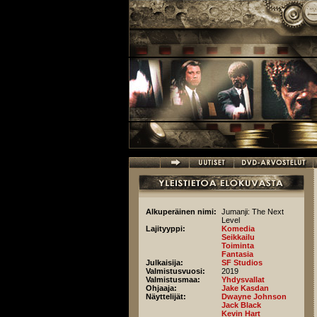
Hyppää pääsisältöön
Alkuperäinen nimi:
Jumanji: The Next
Level
Lajityyppi:
Komedia
Seikkailu
Toiminta
Fantasia
Julkaisija:
SF Studios
Valmistusvuosi:
2019
Valmistusmaa:
Yhdysvallat
Ohjaaja:
Jake Kasdan
Näyttelijät:
Dwayne Johnson
Jack Black
Kevin Hart