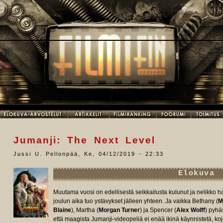
Jumanji: The Next Level
Jussi U. Pellonpää
,
Ke, 04/12/2019 - 22:33
Elokuva
Muutama vuosi on edellisestä seikkailusta kulunut ja nelikko h
joulun aika tuo ystävykset jälleen yhteen. Ja vaikka Bethany (
M
Blaine
), Martha (
Morgan Turner
) ja Spencer (
Alex Wolff
) pyhäs
että maagista Jumanji-videopeliä ei enää ikinä käynnistetä, koje