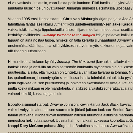
ei voi vastusta kiusausta, vaan fiksaa pelin kuntoon. Eikä tarvita kuin yksi väär
muutama uusikin peluri ovat jälleen Jumanjin uumeissa etsimässä ulospääsy
Vuonna 1995 ensi-iltansa saanut,
Chris van Allsburgin
kirjan pohjalta
Joe J
tähdittämä fantasiaseikkailu
Jumanji
koki uudelleenlämmityksen
Jake Kasda
vaikka tekikin taikoja lippuluukuilla lähes miljardin dollarin muodossa, osoittau
kertakäyttöviihteeksi.
tekijät palaavat kaikki n
Jumanji: Welcome to the Junglen
tapaan on aina nostaa tasoa, nimeksi on tällä kerralla siunaantunut
Jumanji: 
ensimmäistäkään lupausta, sillä ykkösosan tavoin, myös kakkonen nojaa vain 
alituiseen huutamiseen.
Hirmu kiireellä kokoon kyhätty
Jumanji: The Next level
(kuvaukset alkoivat kul
toukokuussa ja ensi-ilta on vain seitsemän kuukautta myöhemmin aloituksesta
e/tt7975244/fullcredits?
puutteesta, ja siitä, että mukaan on tungettu aivan liikaa tavaraa ja tohinaa. 
tasapainottoman, juonentyngän sinkoillessa isoista toimintakohtauksista pysäht
pelin logiikkaa (tai sen puuttumista) ja lohkotaan sketsimäisesti vitsejä. Peli
mutta koska mikään ei ole mahdotonta, yllätykset ja vastukset herättävät ajatu
voineet keksiä, koska rajoja ei ole.
Isopalkkaisimmat starbat, Dwayne Johnson, Kevin Hart ja Jack Black, käyvät l
vaikkei volyymin alennus sen suuremmin järkeä juttuun tuokaan. Seniori-
Dan
tämän ystävänä Milona tuovat hommaan hitusen huumoria alituisine marinoi
pienestipä hekin tilaa saavat. Uusina hahmoina kaahauksessa koohottavat
G
kaappi
Rory McCann
pahana Jürgen the Brutalina sekä hassu
Awkwafina
mo