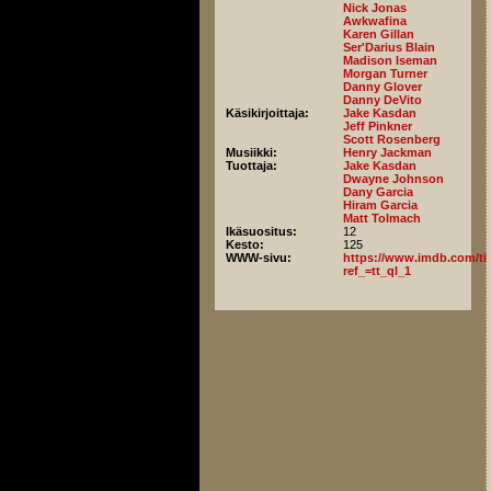
Nick Jonas
Awkwafina
Karen Gillan
Ser'Darius Blain
Madison Iseman
Morgan Turner
Danny Glover
Danny DeVito
Käsikirjoittaja:
Jake Kasdan
Jeff Pinkner
Scott Rosenberg
Musiikki:
Henry Jackman
Tuottaja:
Jake Kasdan
Dwayne Johnson
Dany Garcia
Hiram Garcia
Matt Tolmach
Ikäsuositus:
12
Kesto:
125
WWW-sivu:
https://www.imdb.com/titl
ref_=tt_ql_1