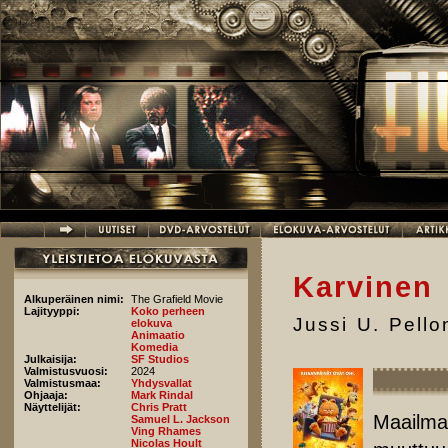
Hyppää pääsisältöön
Karvinen
Alkuperäinen nimi:
The Grafield Movie
Lajityyppi:
Koko perheen
Jussi U. Pell
elokuva
Animaatio
Komedia
Julkaisija:
SF Studios
Valmistusvuosi:
2024
Valmistusmaa:
Yhdysvallat
Ohjaaja:
Mark Rindal
Näyttelijät:
Chris Pratt
Maailma
Samuel L. Jackson
Ving Rhames
Nicolas Hoult