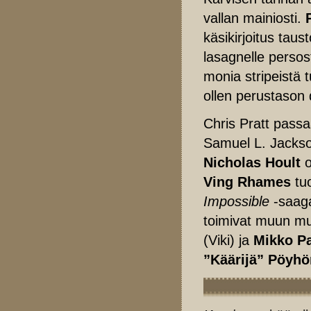
vallan mainiosti.
käsikirjoitus taus
lasagnelle persos
monia stripeistä t
ollen perustason d
Chris Pratt passaa
Samuel L. Jackson
Nicholas Hoult
o
Ving Rhames
tuo
Impossible
-saaga
toimivat muun 
(Viki) ja
Mikko Pa
”Käärijä” Pöyh