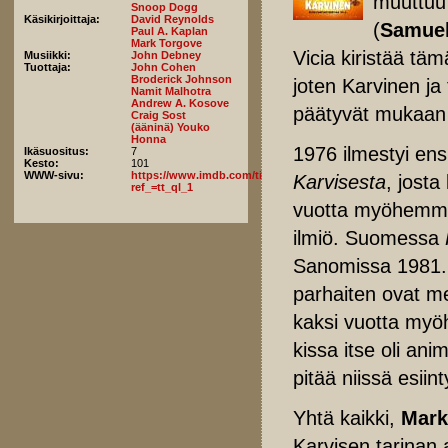
muuttuu 
Snoop Dogg
Käsikirjoittaja:
David Reynolds
(
Samuel
Paul A. Kaplan
Mark Torgove
Vicia kiristää tä
Musiikki:
John Debney
Tuottaja:
John Cohen
Broderick Johnson
joten Karvinen ja
Namit Malhotra
Andrew A. Kosove
päätyvät mukaan 
Craig Sost
(ääninä) Youko
Honna
1976 ilmestyi en
Ikäsuositus:
7
Kesto:
101
WWW-sivu:
https://www.imdb.com/title/tt5779228/fullcredits/?
Karvisesta
, josta
ref_=tt_ql_1
vuotta myöhemm
ilmiö. Suomessa
Sanomissa 1981. E
parhaiten ovat m
kaksi vuotta myö
kissa itse oli an
pitää niissä esi
Yhtä kaikki,
Mark
Karvisen tarinan a