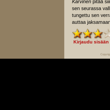
Karvinen
pitää sii
sen seurassa vall
tungettu sen verr
auttaa jaksamaan
Kirjaudu sisään
Copyrig