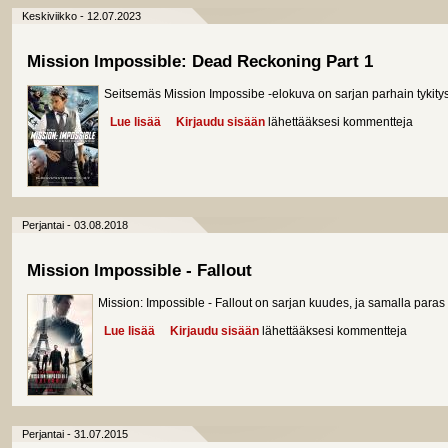
Keskiviikko - 12.07.2023
Mission Impossible: Dead Reckoning Part 1
Seitsemäs Mission Impossibe -elokuva on sarjan parhain tykitys
Lue lisää
about Mission Impossible: Dead Reckoning Part 1
Kirjaudu sisään
lähettääksesi kommentteja
Perjantai - 03.08.2018
Mission Impossible - Fallout
Mission: Impossible - Fallout on sarjan kuudes, ja samalla paras
Lue lisää
about Mission Impossible - Fallout
Kirjaudu sisään
lähettääksesi kommentteja
Perjantai - 31.07.2015