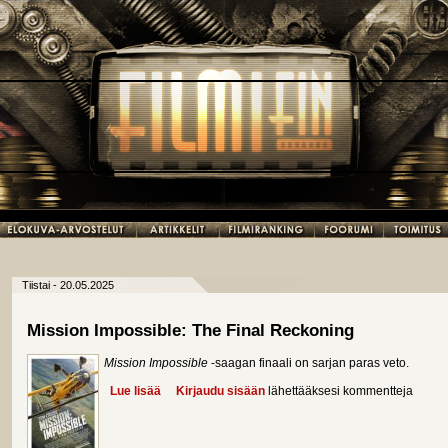
Tiistai - 20.05.2025
Mission Impossible: The Final Reckoning
Mission Impossible
-saagan finaali on sarjan paras veto.
Lue lisää
about Mission Impossible: The Final Reckoning
Kirjaudu sisään
lähettääksesi kommentteja