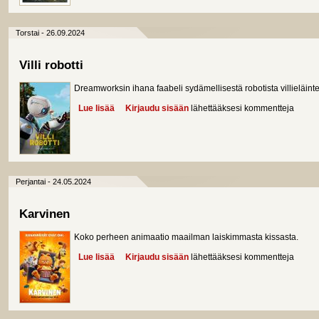
Torstai - 26.09.2024
Villi robotti
Dreamworksin ihana faabeli sydämellisestä robotista villieläinte
Lue lisää
about Villi robotti
Kirjaudu sisään
lähettääksesi kommentteja
Perjantai - 24.05.2024
Karvinen
Koko perheen animaatio maailman laiskimmasta kissasta.
Lue lisää
about Karvinen
Kirjaudu sisään
lähettääksesi kommentteja