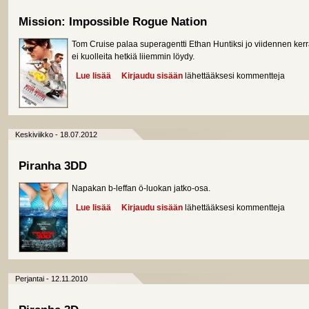
Mission: Impossible Rogue Nation
Tom Cruise palaa superagentti Ethan Huntiksi jo viidennen ke
ei kuolleita hetkiä liiemmin löydy.
Lue lisää
about Mission: Impossible Rogue Nation
Kirjaudu sisään
lähettääksesi kommentteja
Keskiviikko - 18.07.2012
Piranha 3DD
Napakan b-leffan ö-luokan jatko-osa.
Lue lisää
about Piranha 3DD
Kirjaudu sisään
lähettääksesi kommentteja
Perjantai - 12.11.2010