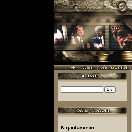
Hyppää pääsisältöön
Etsi
Hakulomake
Kirjautuminen