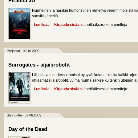
Piranha 3D
Hurmeinen ja härskin humoristinen remellys verenhimoisista kal
suosikkijärvellä.
Lue lisää
about Piranha 3D
Kirjaudu sisään
lähettääksesi kommentteja
Perjantai - 02.10.2009
Surrogates - sijaisrobotit
Lähitulevaisuudessa ihmiset pysyvät kotona, koska kaikki arjen
ohjaamat sijaisrobotit. Julma murha särkee kuitenkin utopian aj
Lue lisää
about Surrogates - sijaisrobotit
Kirjaudu sisään
lähettääksesi kommentteja
Sunnuntai - 07.06.2009
Day of the Dead