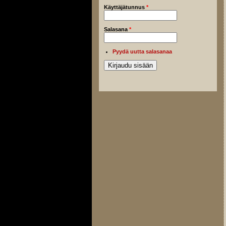
Käyttäjätunnus
*
Salasana
*
Pyydä uutta salasanaa