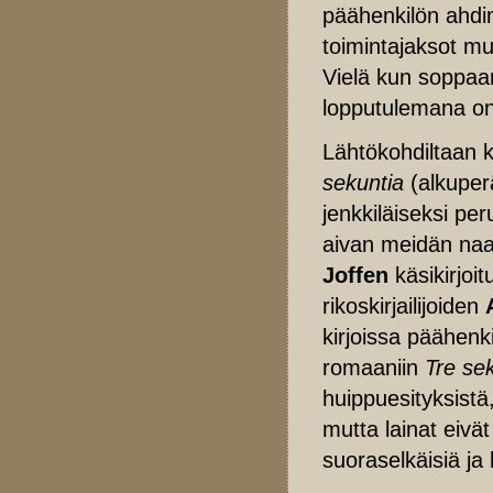
päähenkilön ahdin
toimintajaksot muu
Vielä kun soppaan
lopputulemana on 
Lähtökohdiltaan 
sekuntia
(alkuper
jenkkiläiseksi per
aivan meidän na
Joffen
käsikirjoit
rikoskirjailijoiden
kirjoissa päähenk
romaaniin
Tre se
huippuesityksistä
mutta lainat eivät
suoraselkäisiä ja