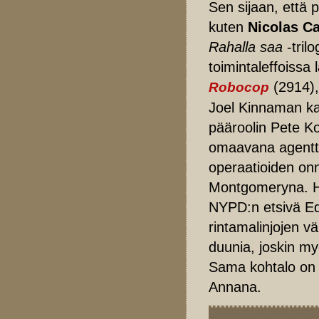
Sen sijaan, että pä
kuten
Nicolas C
Rahalla saa
-tril
toimintaleffoissa 
(2914)
Robocop
Joel Kinnaman kan
pääroolin Pete K
omaavana agentti
operaatioiden onn
Montgomeryna. H
NYPD:n etsivä Ed
rintamalinjojen vä
duunia, joskin myö
Sama kohtalo o
Annana.