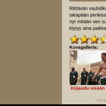
Riittävän vauhdik
takapään penkissä
nyt mitään sen su
löytyy aina paikk
Kuvagalleria:
Kirjaudu sisään
Copyrig