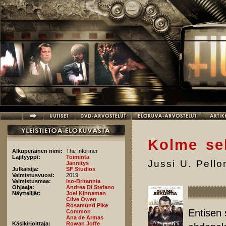
Hyppää pääsisältöön
Kolme se
Alkuperäinen nimi:
The Informer
Lajityyppi:
Toiminta
Jussi U. Pell
Jännitys
Julkaisija:
SF Studios
Valmistusvuosi:
2019
Valmistusmaa:
Iso-Britannia
Ohjaaja:
Andrea Di Stefano
Näyttelijät:
Joel Kinnaman
Clive Owen
Rosamund Pike
Entisen 
Common
Ana de Armas
Käsikirjoittaja:
Rowan Joffe