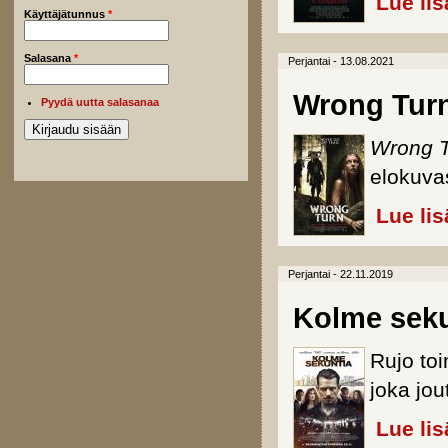
Lue lis
Käyttäjätunnus
*
Salasana
*
Perjantai - 13.08.2021
Wrong Tur
Pyydä uutta salasanaa
Wrong T
elokuva
Lue lis
Perjantai - 22.11.2019
Kolme seku
Rujo toi
joka jou
Lue lis