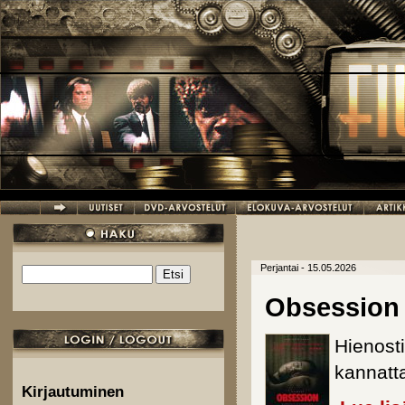
Hyppää pääsisältöön
Perjantai - 15.05.2026
Etsi
Hakulomake
Obsession
Hienosti
kannatta
Kirjautuminen