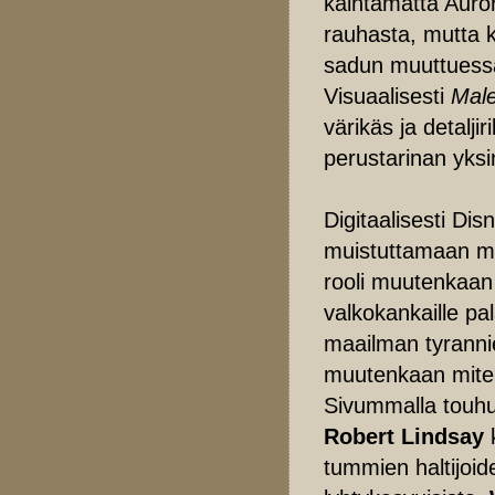
kaihtamatta Auro
rauhasta, mutta k
sadun muuttuessa
Visuaalisesti
Male
värikäs ja detalj
perustarinan yksi
Digitaalisesti Di
muistuttamaan muo
rooli muutenkaan o
valkokankaille pa
maailman tyranni
muutenkaan miten
Sivummalla touh
Robert Lindsay
tummien haltijoid