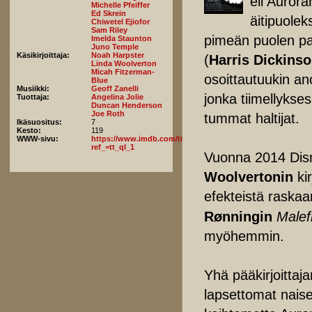
eli Aurora
Michelle Pfeiffer
Ed Skrein
äitipuolek
Chiwetel Ejiofor
Sam Riley
pimeän puolen pal
Imelda Staunton
Juno Temple
Käsikirjoittaja:
Noah Harpster
(
Harris Dickins
Linda Woolverton
Micah Fitzerman-
osoittautuukin an
Blue
Musiikki:
Geoff Zanelli
jonka tiimellyks
Tuottaja:
Angelina Jolie
Duncan Henderson
Joe Roth
tummat haltijat.
Ikäsuositus:
7
Kesto:
119
WWW-sivu:
https://www.imdb.com/title/tt4777008/fullcredits?
ref_=tt_ql_1
Vuonna 2014 Disn
Woolvertonin
kir
efekteistä raskaa
Rønningin
Malef
myöhemmin.
Yhä pääkirjoittaj
lapsettomat naiset