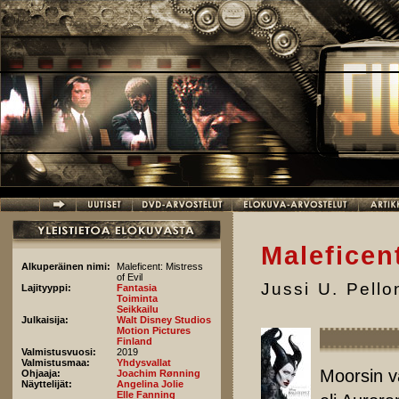
Hyppää pääsisältöön
Maleficen
Alkuperäinen nimi:
Maleficent: Mistress
of Evil
Jussi U. Pell
Lajityyppi:
Fantasia
Toiminta
Seikkailu
Julkaisija:
Walt Disney Studios
Motion Pictures
Finland
Valmistusvuosi:
2019
Valmistusmaa:
Yhdysvallat
Moorsin v
Ohjaaja:
Joachim Rønning
Näyttelijät:
Angelina Jolie
Elle Fanning