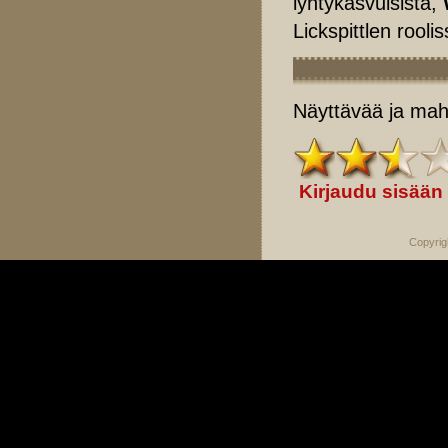
lyhtykasvuisista,
Lickspittlen roolis
Näyttävää ja maht
Kirjaudu sisään
Copyrig