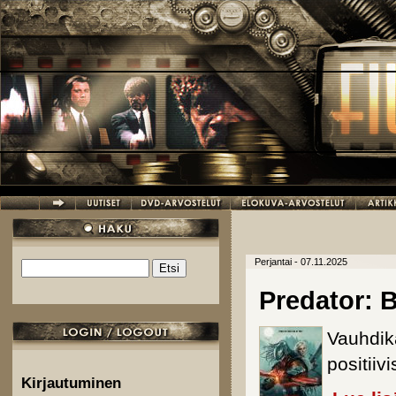
Hyppää pääsisältöön
Perjantai - 07.11.2025
Etsi
Hakulomake
Predator: 
Vauhdik
positiivi
Kirjautuminen