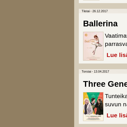
Tiistai - 26.12.2017
Ballerina
Vaatimat
parrasva
Lue lis
Torstai - 13.04.2017
Three Gene
Tunteik
suvun n
Lue lis