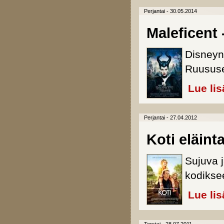
Perjantai - 30.05.2014
Maleficent 
Disneyn 
Ruususe
Lue lis
Perjantai - 27.04.2012
Koti eläint
Sujuva 
kodikse
Lue lis