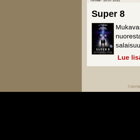
Torstai - 28.07.2011
Super 8
Mukavas
nuoresta
salaisuu
Lue lis
Sivut
Copyrig