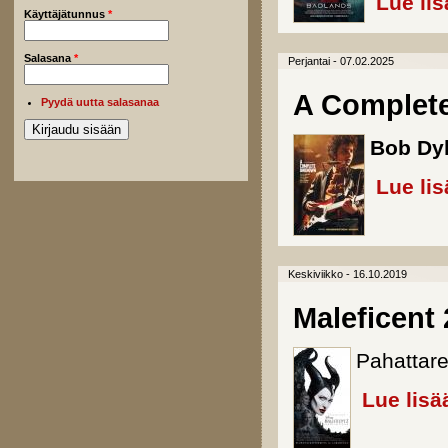
Lue lis
Käyttäjätunnus
*
Salasana
*
Perjantai - 07.02.2025
A Complet
Pyydä uutta salasanaa
Bob Dy
Lue lis
Keskiviikko - 16.10.2019
Maleficent 
Pahattare
Lue lisä