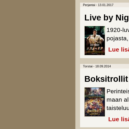
Perjantai - 13.01.2017
Live by Nig
1920-luv
pojasta, 
Lue lis
Torstai - 18.09.2014
Boksitrollit
Perintei
maan all
taistelu
Lue lis