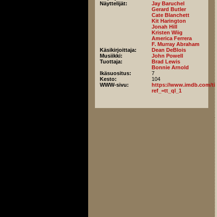
Näyttelijät:
Jay Baruchel
Gerard Butler
Cate Blanchett
Kit Harington
Jonah Hill
Kristen Wiig
America Ferrera
F. Murray Abraham
Käsikirjoittaja:
Dean DeBlois
Musiikki:
John Powell
Tuottaja:
Brad Lewis
Bonnie Arnold
Ikäsuositus:
7
Kesto:
104
WWW-sivu:
https://www.imdb.com/titl
ref_=tt_ql_1