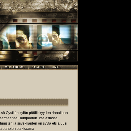
ssä Öystilän kylän päällikkyyden rinnallaan
ikäärmeensä Hampaaton. Itse asiassa
 ihmisten ja siivekkäiden on syytä etsiä uusi
utta pahojen palkkaama