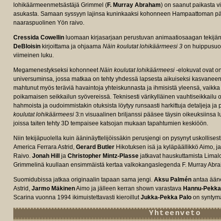
lohikäärmeenmetsästäjä Grimmel (
F. Murray Abraham
) on saanut paikasta v
asukasta. Samaan syssyyn lajinsa kuninkaaksi kohonneen Hampaattoman pään se
naaraspuolinen Yön raivo.
Cressida Cowellin
luomaan kirjasarjaan perustuvan animaatiosaagan tekijä
DeBloisin
kirjoittama ja ohjaama
Näin koulutat lohikäärmeesi 3
on huippusuos
viimeinen luku.
Megamenestykseksi kohonneet
Näin koulutat lohikäärmeesi
-elokuvat ovat o
universuminsa, jossa matkaa on tehty yhdessä lapsesta aikuiseksi kasvane
e/tt2386490/fullcredits?
mahtunut myös teräviä havaintoja yhteiskunnasta ja ihmisistä yleensä, vaikka
poikamaisen seikkailun syövereissä. Teknisesti värikylläinen vauhtiseikkailu o
hahmoista ja oudoimmistakin otuksista löytyy runsaasti harkittuja detaljeja j
koulutat lohikäärmeesi
3:n visuaalinen briljanssi pääsee täysin oikeuksiinsa l
joissa taiten tehty 3D tempaisee katsojan mukaan tapahtumien keskiöön.
Niin tekijäpuolella kuin ääninäyttelijöissäkin perusjengi on pysynyt uskollise
America Ferrara Astrid,
Gerard Butler
Hikotuksen isä ja kyläpäällikkö Aimo, j
Raivo.
Jonah Hill
ja
Christopher Mintz-Plasse
jatkavat hauskuttamista Limal
Grimmelinä kuullaan ensimmäistä kertaa valkokangaslegenda F. Murray Abr
Suomidubissa jatkaa originaalin tapaan sama jengi.
Aksu Palmén
antaa ääne
Astrid,
Jarmo Mäkinen
Aimo ja jälleen kerran shown varastava
Hannu-Pekka
Scarina vuonna 1994 ikimuistettavasti kieroillut
Jukka-Pekka Palo
on syntym
Yhteenveto