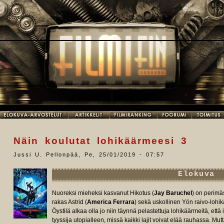
Näin koulutat lohikäärmeesi 3
Jussi U. Pellonpää
,
Pe, 25/01/2019 - 07:57
Elokuva
Nuoreksi mieheksi kasvanut Hikotus (
Jay Baruchel
) on perimä
rakas Astrid (
America Ferrara
) sekä uskollinen Yön raivo-loh
Öystilä alkaa olla jo niin täynnä pelastettuja lohikäärmeitä, että
tyyssija utopialleen, missä kaikki lajit voivat elää rauhassa. M