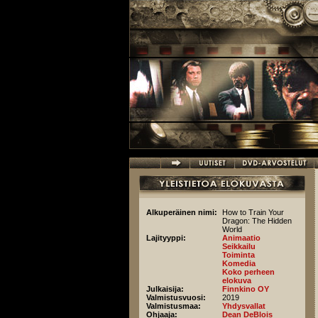
Hyppää pääsisältöön
Alkuperäinen nimi:
How to Train Your
Dragon: The Hidden
World
Lajityyppi:
Animaatio
Seikkailu
Toiminta
Komedia
Koko perheen
elokuva
Julkaisija:
Finnkino OY
Valmistusvuosi:
2019
Valmistusmaa:
Yhdysvallat
Ohjaaja:
Dean DeBlois