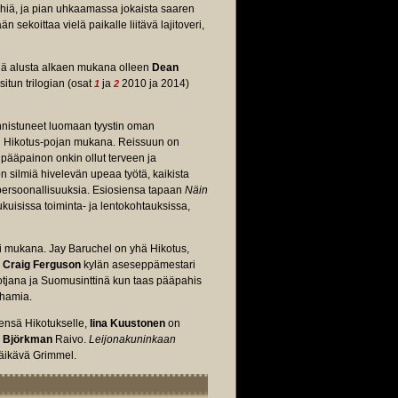
ihiä, ja pian uhkaamassa jokaista saaren
koittaa vielä paikalle liitävä lajitoveri,
nä alusta alkaen mukana olleen
Dean
itun trilogian (osat
ja
2010 ja 2014)
1
2
nnistuneet luomaan tyystin oman
en Hikotus-pojan mukana. Reissuun on
 pääpainon onkin ollut terveen ja
n silmiä hivelevän upeaa työtä, kaikista
a persoonallisuuksia. Esiosiensa tapaan
Näin
ukuisissa toiminta- ja lentokohtauksissa,
sti mukana. Jay Baruchel on yhä Hikotus,
a
Craig Ferguson
kylän aseseppämestari
otjana ja Suomusinttinä kun taas pääpahis
ahamia.
nsä Hikotukselle,
Iina Kuustonen
on
 Björkman
Raivo.
Leijonakuninkaan
äikävä Grimmel.