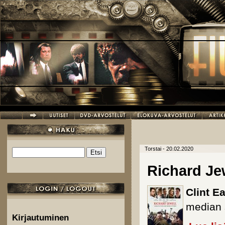
Hyppää pääsisältöön
Torstai - 20.02.2020
Etsi
Hakulomake
Richard Je
Clint E
median 
Kirjautuminen