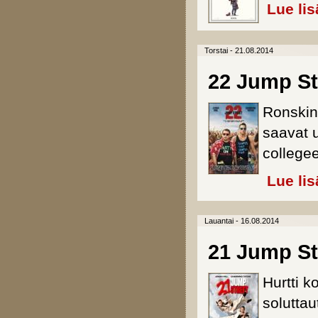
Lue lis
Torstai - 21.08.2014
22 Jump St
Ronskin
saavat u
college
Lue lis
Lauantai - 16.08.2014
21 Jump Str
Hurtti k
solutta