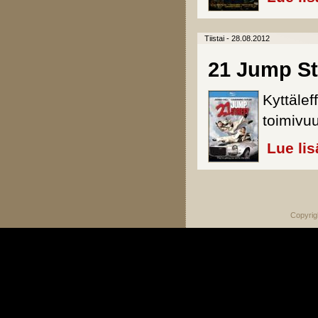
Tiistai - 28.08.2012
21 Jump Str
Kyttälef
toimivu
Lue lis
Sivut
Copyrig