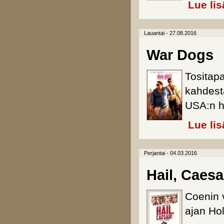
Lue lis
Lauantai - 27.08.2016
War Dogs
Tositap
kahdesta
USA:n h
Lue lis
Perjantai - 04.03.2016
Hail, Caesa
Coenin v
ajan Hol