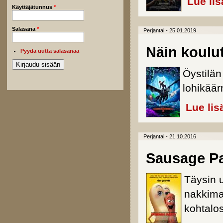
Lue lis
Käyttäjätunnus
*
Salasana
*
Perjantai - 25.01.2019
Näin koulu
Pyydä uutta salasanaa
Öystilän
lohikää
Lue lis
Perjantai - 21.10.2016
Sausage Pa
Täysin u
nakkima
kohtalos