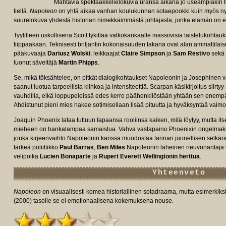
Mahtavia spektaakkelielokuvia uransa aikana jo useampiakin 
tiellä.
Napoleon
on yhtä aikaa vanhan koulukunnan sotaepookki kuin myös nyk
suurelokuva yhdestä historian nimekkäimmästä johtajasta, jonka elämän on el
Tyylilleen uskollisena Scott tykittää valkokankaalle massiivisia taistelukohtauksi
tiippaakaan. Teknisesti briljantin kokonaisuuden takana ovat alan ammattila
e/tt13287846/fullcredits/?
pääkuvaaja
Dariusz Wolski
, leikkaajat
Claire Simpson
ja
Sam Restivo
sekä 
luonut säveltäjä
Martin Phipps
.
Se, mikä töksähtelee, on pitkät dialogikohtaukset Napoleonin ja Josephinen väli
saanut luotua tarpeellista kiihkoa ja intensiteettiä. Scarpan käsikirjoitus siirty
vauhdilla, eikä loppupeleissä edes kerro päähenkilöstään yhtään sen enempä
Ahdistunut pieni mies hakee sotimisellaan lisää pituutta ja hyväksyntää vaimo
Joaquin Phoenix lataa tuttuun tapaansa rooliinsa kaiken, mitä löytyy, mutta i
mieheen on hankalampaa samaistua. Vahva vastapaino Phoenixin ongelmaki
jonka kirjeenvaihto Napoleonin kanssa muodostaa tarinan juonellisen selkär
tärkeä poliittikko
Paul Barras
,
Ben Miles
Napoleonin läheinen neuvonantaja
velipoika
Lucien
Bonaparte
ja
Rupert Everett
Wellingtonin herttua
.
Yhteenveto
Napoleon
on visuaalisesti komea historiallinen sotadraama, mutta esimerkiks
(2000) tasolle se ei emotionaalisena kokemuksena nouse.