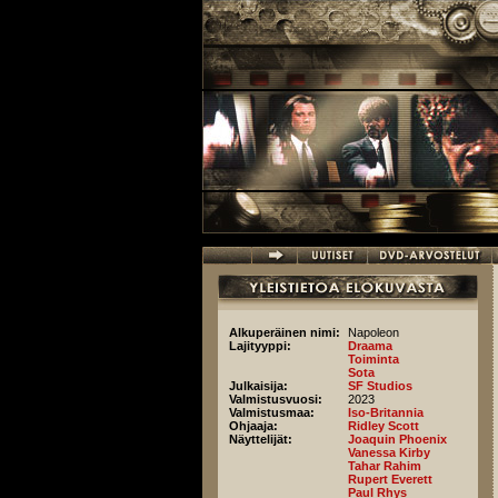
Hyppää pääsisältöön
Alkuperäinen nimi:
Napoleon
Lajityyppi:
Draama
Toiminta
Sota
Julkaisija:
SF Studios
Valmistusvuosi:
2023
Valmistusmaa:
Iso-Britannia
Ohjaaja:
Ridley Scott
Näyttelijät:
Joaquin Phoenix
Vanessa Kirby
Tahar Rahim
Rupert Everett
Paul Rhys