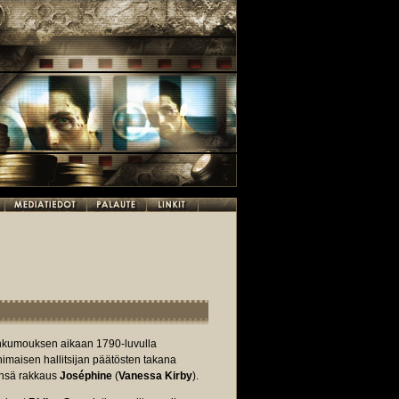
ankumouksen aikaan 1790-luvulla
imaisen hallitsijan päätösten takana
änsä rakkaus
Joséphine
(
Vanessa Kirby
).