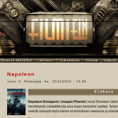
Napoleon
Jussi U. Pellonpää
,
Ke, 22/11/2023 - 21:59
Elokuva
Napoleon Bonaparte
(
Joaquin Phoenix
) nousi Ranskan vall
nerokkaasta sotataktikosta aina maan keisariksi saakka. Tyrann
vaikutti vahvasti myös hänen ensimmäinen vaimonsa ja eläm