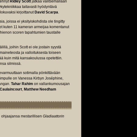
tehnyt
Ridley Scott
jatkaa valitsemallaan
ytekniikkaa taitavasti hyödyntävä
okuvaksi kirjoittanut
David Scarpa
.
a, joissa ei yksityiskohdista ole tingitty
iset kuten 11 kameran armeijaa komentanut
hienon scoren tapahtumien taustalle
llä, joihin Scott ei ole jostain syystä
y maineteosta ja valloituksesta toiseen
ä kuin mitä kansakoulussa opetettiin.
nsa silmissä.
tsevarmuuttaan sotimalla pönkittävään
mpulle on Vanessa Kirbyn Joséphine,
angan.
Tahar Rahim
on vallankumousajan
Caulaincourt
,
Matthew Needham
i ohjaajansa mestarillisen
Gladiaattorin