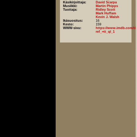
Käsikirjoittaja:
David Scarpa
Musiikki:
Martin Phipps
Tuottaja:
Ridley Scott
Mark Huffam
Kevin J. Walsh
Ikäsuositus:
16
Kesto:
159
WWW-sivu:
https://www.imdb.com/titl
ref_=tt_ql_1