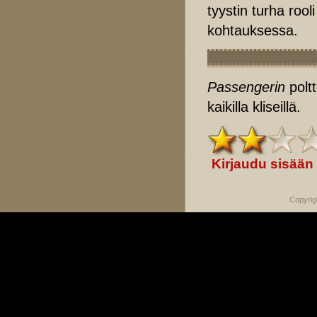
tyystin turha roo
kohtauksessa.
Passengerin
polt
kaikilla kliseillä.
Kirjaudu sisään
Copyrig