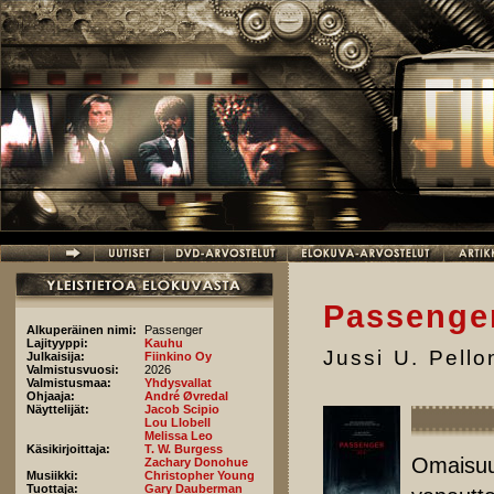
Hyppää pääsisältöön
Passenge
Alkuperäinen nimi:
Passenger
Lajityyppi:
Kauhu
Jussi U. Pell
Julkaisija:
Fiinkino Oy
Valmistusvuosi:
2026
Valmistusmaa:
Yhdysvallat
Ohjaaja:
André Øvredal
Näyttelijät:
Jacob Scipio
Lou Llobell
Melissa Leo
Käsikirjoittaja:
T. W. Burgess
Omaisuut
Zachary Donohue
Musiikki:
Christopher Young
Tuottaja:
Gary Dauberman