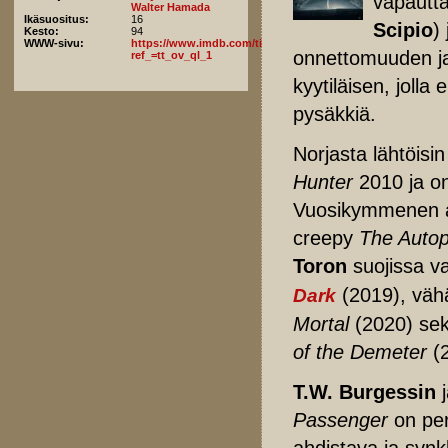
vapautta
Walter Hamada
Ikäsuositus:
16
Scipio
)
Kesto:
94
WWW-sivu:
https://www.imdb.com/title/tt33763941/fullcredits/?
onnettomuuden j
ref_=tt_ov_ql_1
kyytiläisen, joll
pysäkkiä.
Norjasta lähtöisi
Hunter
2010 ja on
Vuosikymmenen a
creepy
The Auto
Toron
suojissa va
(2019), vähä
Dark
Mortal
(2020) sek
of the Demeter
(2
T.W. Burgessin
Passenger
on pe
ahdistava ja synk