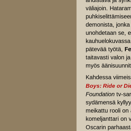
väliajoin. Hatara
puhkiselittämisee
demonista, jonka
unohdetaan se, et
kauhuelokuvassa p
pätevää työtä,
Fe
taitavasti valon 
myös äänisuunnit
Kahdessa viimei
Boys: Ride or D
Foundation
tv-sar
sydämensä kyllyy
meikattu rooli on
komeljanttari on
Oscarin parhaasta