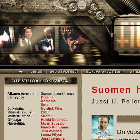
Hyppää pääsisältöön
Suomen h
Alkuperäinen nimi:
Suomen hauskin mies
Lajityyppi:
Draama
Jussi U. Pell
Komedia
Sota
Julkaisija:
Nordisk Film
Valmistusvuosi:
2018
Valmistusmaa:
Suomi
Ohjaaja:
Heikki Kujanpää
Näyttelijät:
Martti Suosalo
Paavo Kinnunen
On vuosi
Jani Volanen
Leena Pöysti
Jussi Lehtonen