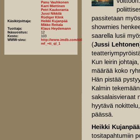
voittoon.
Panu Vauhkonen
Karri Miettinen
poliittis
Petri Kaukoranta
Jussi Nikkilä
passitetaan myös
Rüdiger Klink
Käsikirjoittaja:
Heikki Kujanpää
Mikko Reitala
showmies henkeen
Tuottaja:
Klaus Heydemann
Ikäsuositus:
12
saarella lusii myö
Kesto:
103
WWW-sivu:
http://www.imdb.com/title/tt7220696/fullcredits?
(
Jussi Lehtonen
ref_=tt_ql_1
teatteriympyröist
Kun leirin johtaj
määrää koko ryhm
Hän pistää pystyy
Kalmin tekemään 
saksalaisvieraat 
hyytävä nokittelu
päässä.
Heikki Kujanpä
tositapahtumiin 