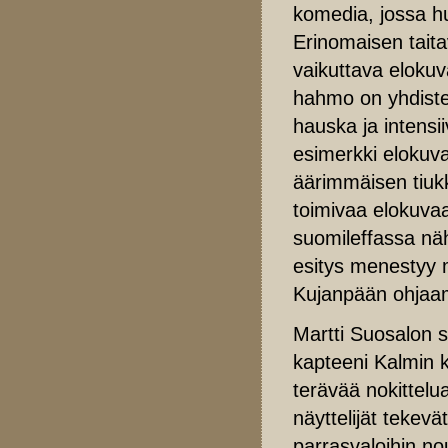
komedia, jossa huu
Erinomaisen taitav
vaikuttava elokuv
hahmo on yhdiste
hauska ja intensi
esimerkki elokuvas
äärimmäisen tiuk
toimivaa elokuvaa,
suomileffassa nä
esitys menestyy 
Kujanpään ohjaam
Martti Suosalon 
kapteeni Kalmin k
terävää nokittelua
näyttelijät tekevä
parrasvaloihin n