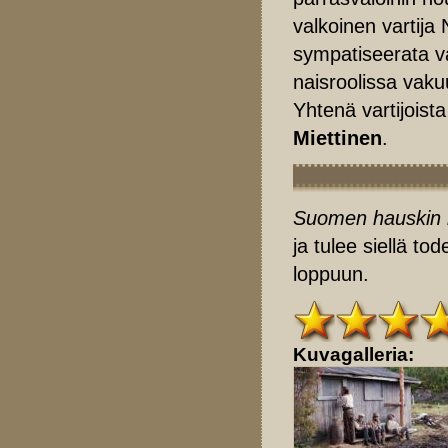
valkoinen vartija
sympatiseerata va
naisroolissa vak
Yhtenä vartijoist
Miettinen
.
Suomen hauskin 
ja tulee siellä 
loppuun.
Kuvagalleria: