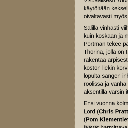
Visuaalisesti
Tho
käytöltään keksel
oivaltavasti myös
Salilla vinhasti 
kuin koskaan ja m
Portman tekee pa
Thorina, jolla on
rakentaa arpisest
koston liekin kor
lopulta sangen inh
roolissa ja vanha 
aksentilla varsin 
Ensi vuonna kol
Lord (
Chris Prat
(
Pom Klementie
jäävät harmittavas