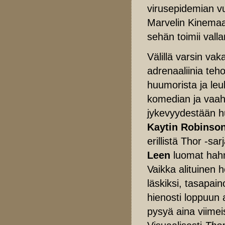
virusepidemian vu
Marvelin Kinemaat
sehän toimii valla
Välillä varsin va
adrenaaliinia teh
huumorista ja leuk
komedian ja vaah
jykevyydestään hu
Kaytin Robinso
erillistä Thor -s
Leen
luomat hah
Vaikka alituinen h
läskiksi, tasapai
hienosti loppuun 
pysyä aina viimei