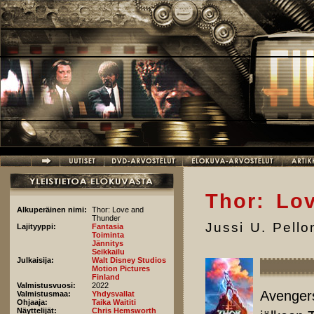
Hyppää pääsisältöön
Thor: Lo
Alkuperäinen nimi:
Thor: Love and
Thunder
Jussi U. Pell
Lajityyppi:
Fantasia
Toiminta
Jännitys
Seikkailu
Julkaisija:
Walt Disney Studios
Motion Pictures
Finland
Valmistusvuosi:
2022
Avenger
Valmistusmaa:
Yhdysvallat
Ohjaaja:
Taika Waititi
Näyttelijät:
Chris Hemsworth