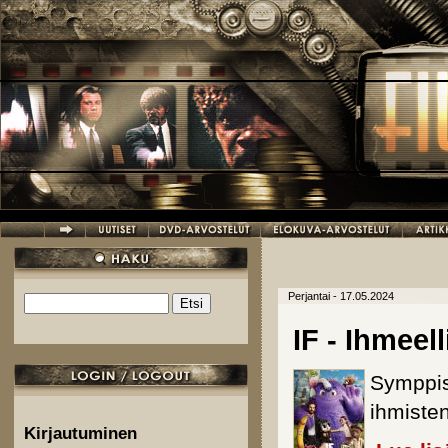
Hyppää pääsisältöön
Perjantai - 17.05.2024
Etsi
Hakulomake
IF - Ihmeell
Symppis
ihmisten
Kirjautuminen