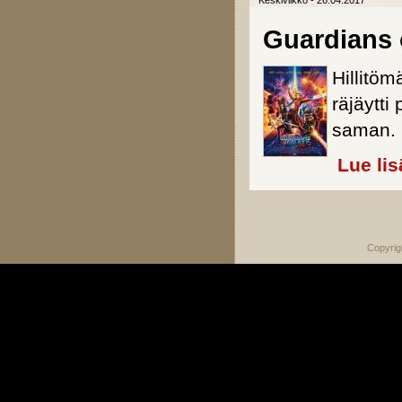
Keskiviikko - 26.04.2017
Guardians o
Hillitö
räjäytti
saman.
Lue lis
Sivut
Copyrig