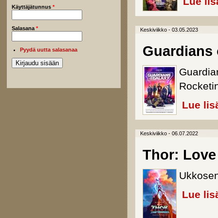
Lue lis
Käyttäjätunnus
*
Salasana
*
Keskiviikko - 03.05.2023
Guardians o
Pyydä uutta salasanaa
Guardian
Rocketin
Lue lis
Keskiviikko - 06.07.2022
Thor: Love
Ukkosen
Lue lis