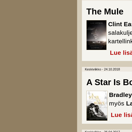
The Mule
Clint E
salakulj
kartellin
Lue lis
Keskiviikko - 24.10.2018
A Star Is B
Bradley
myös
L
Lue lis