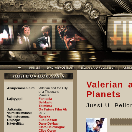
Hyppää pääsisältöön
Valerian 
Alkuperäinen nimi:
Valerian and the City
Planets
of a Thousand
Planets
Lajityyppi:
Fantasia
Seikkailu
Jussi U. Pell
Toiminta
Julkaisija:
Oy Future Film Ab
Valmistusvuosi:
2017
Valmistusmaa:
Ranska
Ohjaaja:
Luc Besson
Näyttelijät:
Dane DeHaan
Clara Delevingne
Clive Owen