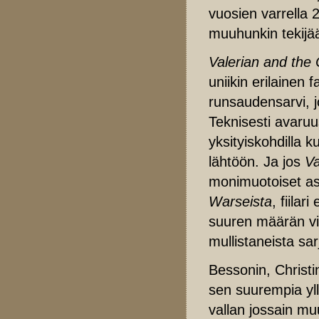
vuosien varrella 
muuhunkin tekijää
Valerian and the 
uniikin erilainen f
runsaudensarvi, 
Teknisesti avaruu
yksityiskohdilla 
lähtöön. Ja jos
Va
monimuotoiset asu
Warseista
, fiilar
suuren määrän vi
mullistaneista sar
Bessonin, Christin
sen suurempia yl
vallan jossain mu