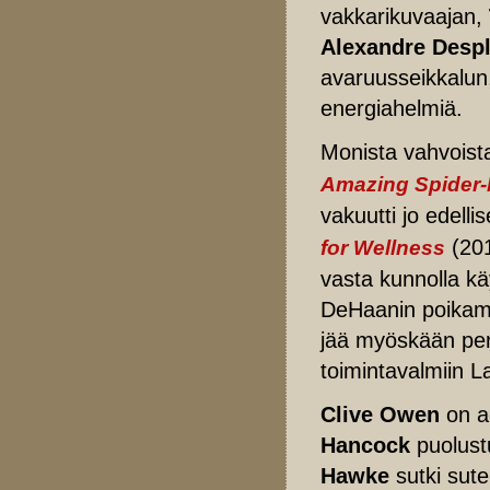
vakkarikuvaajan,
Alexandre Despl
avaruusseikkalun,
energiahelmiä.
Monista vahvoista
Amazing Spider
vakuutti jo edelli
(201
for Wellness
vasta kunnolla kä
DeHaanin poikama
jää myöskään per
toimintavalmiin La
Clive Owen
on ag
Hancock
puolust
Hawke
sutki sute