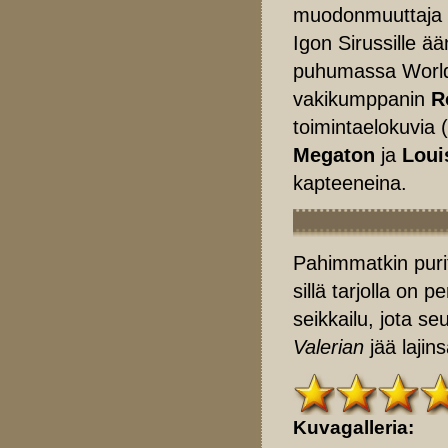
muodonmuuttaja B
Igon Sirussille 
puhumassa World 
vakikumppanin
R
toimintaelokuvia
Megaton
ja
Loui
kapteeneina.
Pahimmatkin purita
sillä tarjolla on
seikkailu, jota s
Valerian
jää lajin
Kuvagalleria: