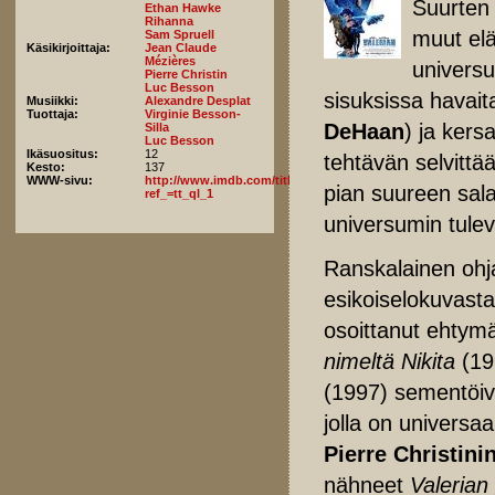
Suurten 
Ethan Hawke
Rihanna
muut el
Sam Spruell
Käsikirjoittaja:
Jean Claude
Mézières
univers
Pierre Christin
Luc Besson
sisuksissa havait
Musiikki:
Alexandre Desplat
Tuottaja:
Virginie Besson-
DeHaan
) ja kersa
Silla
Luc Besson
Ikäsuositus:
12
tehtävän selvittä
Kesto:
137
WWW-sivu:
http://www.imdb.com/title/tt2239822/fullcredits?
pian suureen sala
ref_=tt_ql_1
universumin tule
Ranskalainen ohja
esikoiselokuvast
osoittanut ehtymät
nimeltä Nikita
(19
(1997) sementöiv
jolla on universa
Pierre Christini
nähneet
Valerian