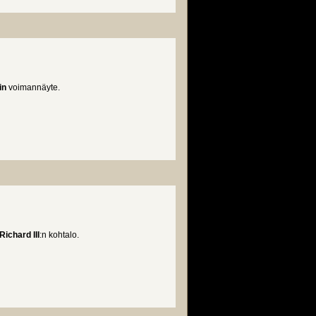
in
voimannäyte.
Richard III
:n kohtalo.