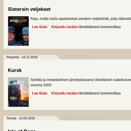
Sistersin veljekset
Raju, mutta myös ajatuksekas western veljeksistä, joita väkivalt
Lue lisää
about Sistersin veljekset
Kirjaudu sisään
lähettääksesi kommentteja
Perjantai - 14.12.2018
Kursk
Synkkä ja melankolinen jännitysdraama Venäläisen sukellusv
vuonna 2000.
Lue lisää
about Kursk
Kirjaudu sisään
lähettääksesi kommentteja
Torstai - 10.05.2018