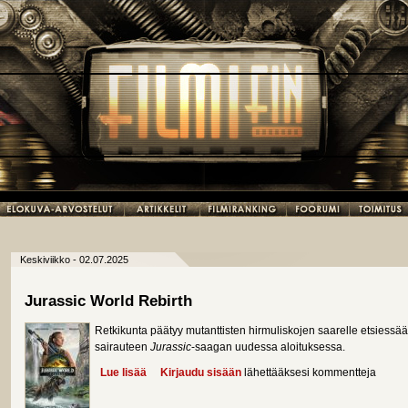
Keskiviikko - 02.07.2025
Jurassic World Rebirth
Retkikunta päätyy mutanttisten hirmuliskojen saarelle etsiess
sairauteen
Jurassic
-saagan uudessa aloituksessa.
Lue lisää
about Jurassic World Rebirth
Kirjaudu sisään
lähettääksesi kommentteja