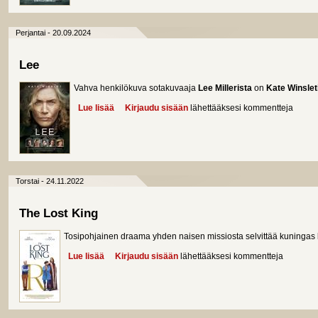
Perjantai - 20.09.2024
Lee
Vahva henkilökuva sotakuvaaja
Lee Millerista
on
Kate Winslet
Lue lisää
about Lee
Kirjaudu sisään
lähettääksesi kommentteja
Torstai - 24.11.2022
The Lost King
Tosipohjainen draama yhden naisen missiosta selvittää kuningas
Lue lisää
about The Lost King
Kirjaudu sisään
lähettääksesi kommentteja