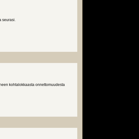
a seurasi.
eneen kohtalokkaasta onnettomuudesta