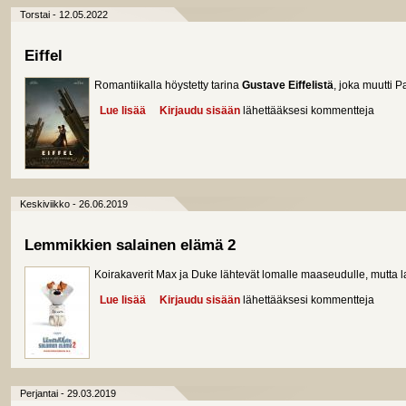
Torstai - 12.05.2022
Eiffel
Romantiikalla höystetty tarina
Gustave Eiffelistä
, joka muutti Pa
Lue lisää
about Eiffel
Kirjaudu sisään
lähettääksesi kommentteja
Keskiviikko - 26.06.2019
Lemmikkien salainen elämä 2
Koirakaverit Max ja Duke lähtevät lomalle maaseudulle, mutta la
Lue lisää
about Lemmikkien salainen elämä 2
Kirjaudu sisään
lähettääksesi kommentteja
Perjantai - 29.03.2019