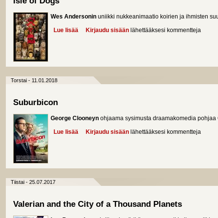
Isle of Dogs
Wes Andersonin
uniikki nukkeanimaatio koirien ja ihmisten su
Lue lisää
about Isle of Dogs
Kirjaudu sisään
lähettääksesi kommentteja
Torstai - 11.01.2018
Suburbicon
George Clooneyn
ohjaama sysimusta draamakomedia pohjaa
Lue lisää
about Suburbicon
Kirjaudu sisään
lähettääksesi kommentteja
Tiistai - 25.07.2017
Valerian and the City of a Thousand Planets