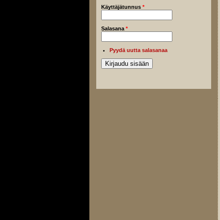
Käyttäjätunnus
*
Salasana
*
Pyydä uutta salasanaa