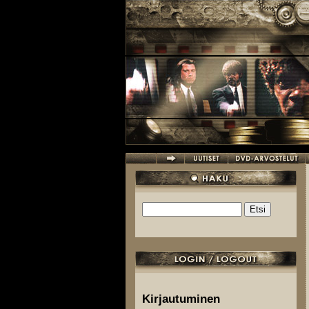
Hyppää pääsisältöön
Etsi
Hakulomake
Kirjautuminen