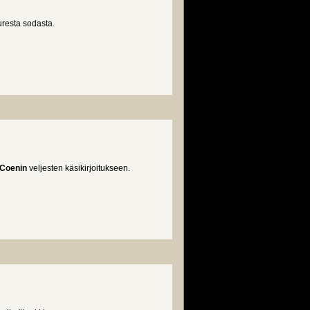
uresta sodasta.
Coenin
veljesten käsikirjoitukseen.