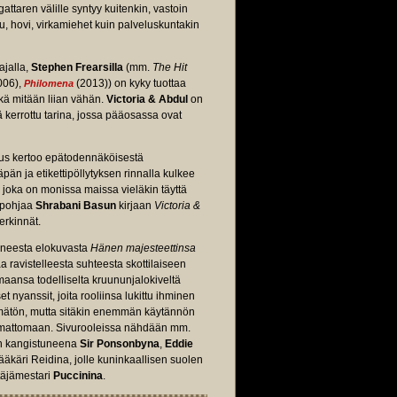
ttaren välille syntyy kuitenkin, vastoin
u, hovi, virkamiehet kuin palveluskuntakin
ajalla,
Stephen Frearsilla
(mm.
The Hit
006),
(2013)) on kyky tuottaa
Philomena
ikä mitään liian vähän.
Victoria & Abdul
on
ä kerrottu tarina, jossa pääosassa ovat
aus kertoo epätodennäköisestä
äpän ja etikettipöllytyksen rinnalla kulkee
, joka on monissa maissa vieläkin täyttä
s pohjaa
Shrabani Basun
kirjaan
Victoria &
erkinnät.
aneesta elokuvasta
Hänen majesteettinsa
 ravistelleesta suhteesta skottilaiseen
ä maansa todelliselta kruununjalokiveltä
t nyanssit, joita rooliinsa lukittu ihminen
äymätön, mutta sitäkin enemmän käytännön
aamattomaan. Sivurooleissa nähdään mm.
n kangistuneena
Sir Ponsonbyna
,
Eddie
ääkäri Reidina, jolle kuninkaallisen suolen
täjämestari
Puccinina
.