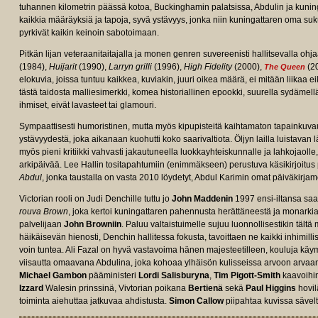
tuhannen kilometrin päässä kotoa, Buckinghamin palatsissa, Abdulin ja kuninga
kaikkia määräyksiä ja tapoja, syvä ystävyys, jonka niin kuningattaren oma suk
pyrkivät kaikin keinoin sabotoimaan.
Pitkän lijan veteraanitaitajalla ja monen genren suvereenisti hallitsevalla ohja
(1984),
Huijarit
(1990),
Larryn grilli
(1996),
High Fidelity
(2000),
(2
The Queen
elokuvia, joissa tuntuu kaikkea, kuviakin, juuri oikea määrä, ei mitään liikaa e
tästä taidosta malliesimerkki, komea historiallinen epookki, suurella sydämell
/tt5816682/fullcredits?
ihmiset, eivät lavasteet tai glamouri.
Sympaattisesti humoristinen, mutta myös kipupisteitä kaihtamaton tapainkuv
ystävyydestä, joka aikanaan kuohutti koko saarivaltiota. Öljyn lailla luistavan l
myös pieni kritiikki vahvasti jakautuneella luokkayhteiskunnalle ja lahkojaolle
arkipäivää. Lee Hallin tositapahtumiin (enimmäkseen) perustuva käsikirjoitu
Abdul
, jonka taustalla on vasta 2010 löydetyt, Abdul Karimin omat päiväkirjam
Victorian rooli on Judi Denchille tuttu jo
John Maddenin
1997 ensi-iltansa sa
rouva Brown
, joka kertoi kuningattaren pahennusta herättäneestä ja monarkiaa
palvelijaan
John Browniin
. Paluu valtaistuimelle sujuu luonnollisestikin tält
häikäisevän hienosti, Denchin hallitessa fokusta, tavoittaen ne kaikki inhimillise
voin tuntea. Ali Fazal on hyvä vastavoima hänen majesteetilleen, kouluja k
viisautta omaavana Abdulina, joka kohoaa ylhäisön kulisseissa arvoon arv
Michael Gambon
pääministeri
Lordi Salisburyna
,
Tim Pigott-Smith
kaavoihi
Izzard
Walesin prinssinä, Vivtorian poikana
Bertienä
sekä
Paul Higgins
hovil
toiminta aiehuttaa jatkuvaa ahdistusta.
Simon Callow
piipahtaa kuvissa sävel