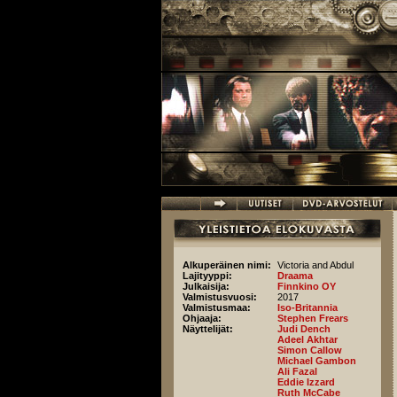
Hyppää pääsisältöön
Alkuperäinen nimi:
Victoria and Abdul
Lajityyppi:
Draama
Julkaisija:
Finnkino OY
Valmistusvuosi:
2017
Valmistusmaa:
Iso-Britannia
Ohjaaja:
Stephen Frears
Näyttelijät:
Judi Dench
Adeel Akhtar
Simon Callow
Michael Gambon
Ali Fazal
Eddie Izzard
Ruth McCabe