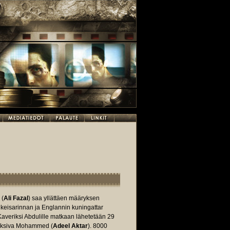
(
Ali Fazal
) saa yllättäen määryksen
n keisarinnan ja Englannin kuningattar
 Kaveriksi Abdulille matkaan lähetetään 29
lveksiva Mohammed (
Adeel Aktar
). 8000