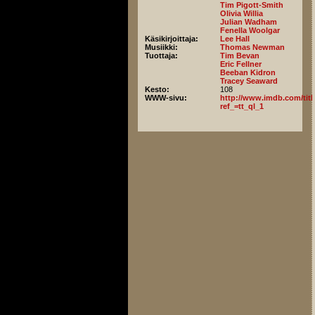
Tim Pigott-Smith
Olivia Willia
Julian Wadham
Fenella Woolgar
Käsikirjoittaja:
Lee Hall
Musiikki:
Thomas Newman
Tuottaja:
Tim Bevan
Eric Fellner
Beeban Kidron
Tracey Seaward
Kesto:
108
WWW-sivu:
http://www.imdb.com/title
ref_=tt_ql_1