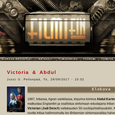
Victoria & Abdul
Jussi U. Pellonpää
,
To, 28/09/2017 - 10:32
Elokuva
1887, Intiassa, Agran vankilassa, kirjurina toimiva
Abdul Karim
matkustaa Englantiin ja osallistua siirtomaan edustajana Intia
Victorian
(
Judi Dench
) valtakauden 50-vuotisjuhlallisuuksiin.
vuotta Intiaa hallinnoinutta Iso-Britannian siirtomaavaltaa ha