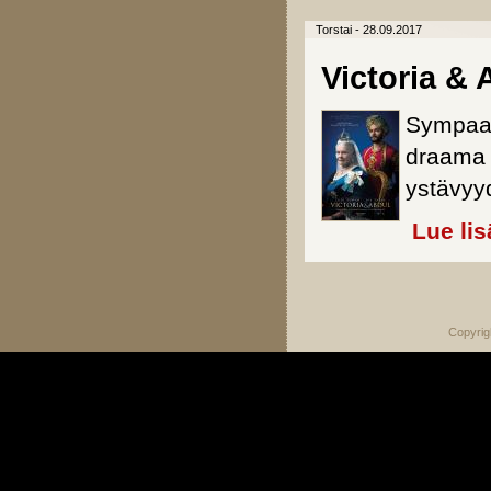
Torstai - 28.09.2017
Victoria & 
Sympaat
draama k
ystävyy
Lue lis
Sivut
Copyrig