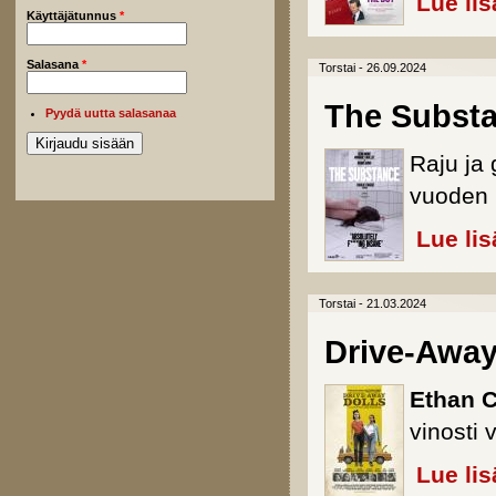
Lue lis
Käyttäjätunnus
*
Salasana
*
Torstai - 26.09.2024
The Subst
Pyydä uutta salasanaa
Raju ja
vuoden 
Lue lis
Torstai - 21.03.2024
Drive-Away
Ethan 
vinosti 
Lue lis