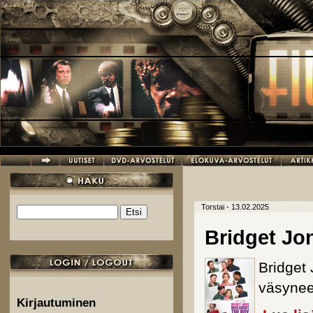
Hyppää pääsisältöön
Torstai - 13.02.2025
Etsi
Hakulomake
Bridget Jo
Bridget 
väsynee
Kirjautuminen