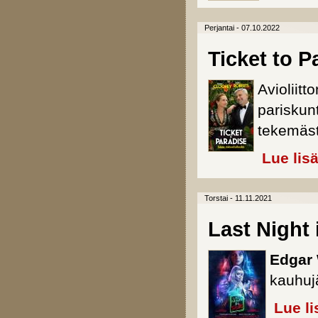
Perjantai - 07.10.2022
Ticket to P
Avioliitt
pariskun
tekemäst
Lue lis
Torstai - 11.11.2021
Last Night
Edgar 
kauhuj
Lue li