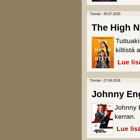
Torstai - 30.07.2020
The High N
Tuttuak
kiltistä 
Lue lis
Torstai - 27.09.2018
Johnny Eng
Johnny E
kerran.
Lue lis