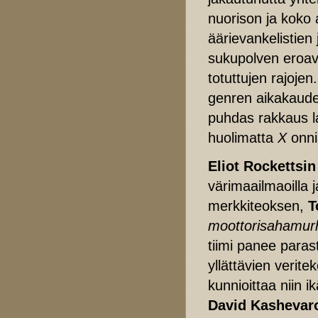
nuorison ja koko 
äärievankelistie
sukupolven eroav
totuttujen rajoje
genren aikakauden
puhdas rakkaus la
huolimatta
X
onni
Eliot Rockettsin
värimaailmaoilla 
merkkiteoksen,
T
moottorisahamur
tiimi panee paras
yllättävien verite
kunnioittaa niin 
David Kashevaro