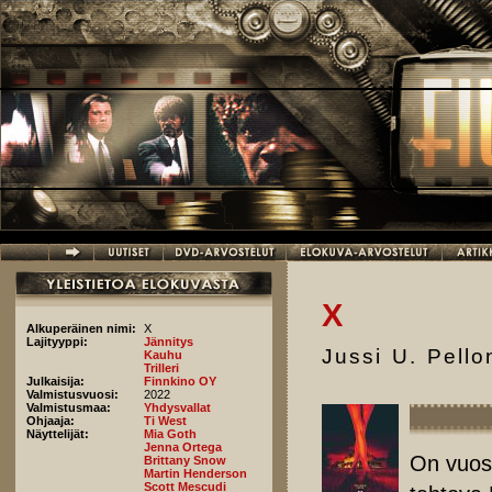
Hyppää pääsisältöön
X
Alkuperäinen nimi:
X
Lajityyppi:
Jännitys
Jussi U. Pell
Kauhu
Trilleri
Julkaisija:
Finnkino OY
Valmistusvuosi:
2022
Valmistusmaa:
Yhdysvallat
Ohjaaja:
Ti West
Näyttelijät:
Mia Goth
Jenna Ortega
On vuosi
Brittany Snow
Martin Henderson
Scott Mescudi