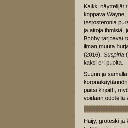
Kaikki näyttelijä
koppava Wayne, 
testosteronia pur
ja aitoja ihmisiä,
Bobby tarjoavat 
ilman muuta hurja
(2016),
Suspiria
(
kaksi eri puolta.
Suurin ja samalla
koronakäytännö
paitsi kirjoitti, 
voidaan odotella 
Häijy, groteski ja 