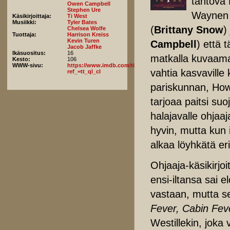
tahtova
Owen Campbell
Stephen Ure
Waynen 
Käsikirjoittaja:
Ti West
Musiikki:
Tyler Bates
(
Brittany Snow
)
Chelsea Wolfe
Tuottaja:
Harrison Kreiss
Kevin Turen
Campbell
) että 
Jacob Jaffke
Ikäsuositus:
16
matkalla kuvaam
Kesto:
106
WWW-sivu:
https://www.imdb.com/title/tt13560574/fullcredits/?
vahtia kasvaville
ref_=tt_ql_cl
pariskunnan, Howa
tarjoaa paitsi su
halajavalle ohjaaj
hyvin, mutta kun i
alkaa löyhkätä eri
Ohjaaja-käsikirjoi
ensi-iltansa sai 
vastaan, mutta s
Fever,
Cabin Feve
Westillekin, joka