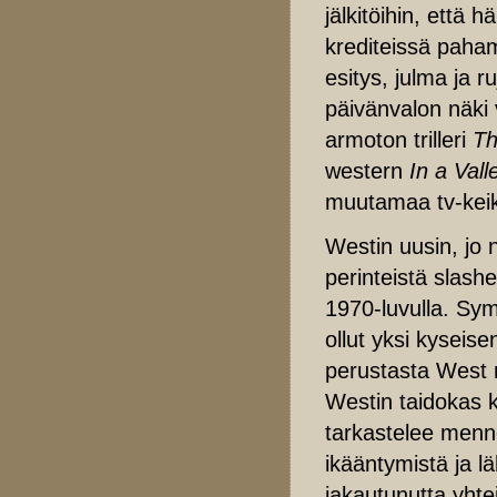
jälkitöihin, että
krediteissä paha
esitys, julma ja r
päivänvalon näki 
armoton trilleri
Th
western
In a Vall
muutamaa tv-keik
Westin uusin, jo 
perinteistä slash
1970-luvulla. Sym
ollut yksi kyseis
perustasta West r
Westin taidokas 
tarkastelee menn
ikääntymistä ja l
jakautunutta yht