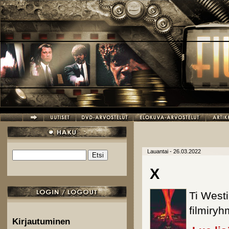
Hyppää pääsisältöön
Lauantai - 26.03.2022
Etsi
Hakulomake
X
Ti Westi
filmiry
Kirjautuminen