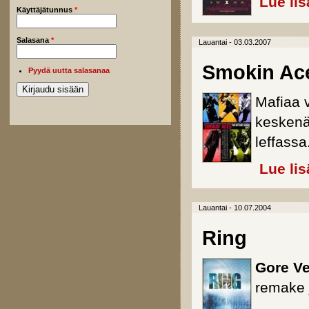
Lue lis
Käyttäjätunnus
*
Salasana
*
Lauantai - 03.03.2007
Smokin Ac
Pyydä uutta salasanaa
Mafiaa 
keskenää
leffassa
Lue lis
Lauantai - 10.07.2004
Ring
Gore Ve
remake 