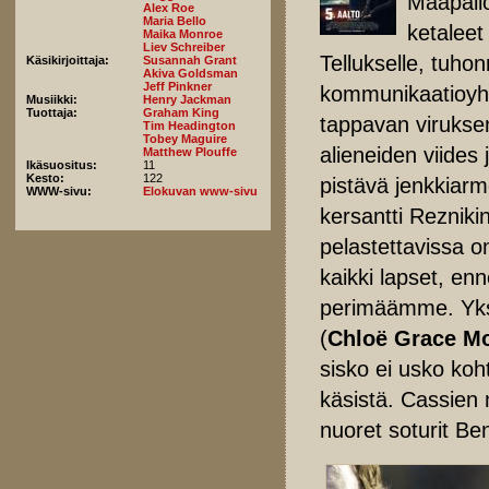
Maapallo
Alex Roe
Maria Bello
ketaleet
Maika Monroe
Liev Schreiber
Tellukselle, tuhon
Käsikirjoittaja:
Susannah Grant
Akiva Goldsman
Jeff Pinkner
kommunikaatioyhte
Musiikki:
Henry Jackman
Tuottaja:
Graham King
tappavan viruksen
Tim Headington
Tobey Maguire
alieneiden viides 
Matthew Plouffe
Ikäsuositus:
11
Kesto:
122
pistävä jenkkiarm
WWW-sivu:
Elokuvan www-sivu
kersantti Reznikin
pelastettavissa o
kaikki lapset, e
perimäämme. Yksi 
(
Chloë Grace Mo
sisko ei usko koh
käsistä. Cassien
nuoret soturit Ben