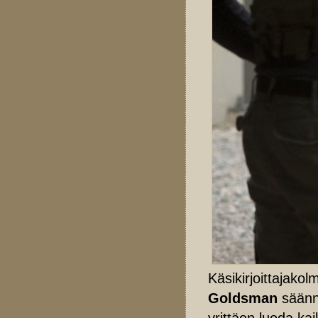
Käsikirjoittajako
Goldsman
säännö
yrittäen luoda kai