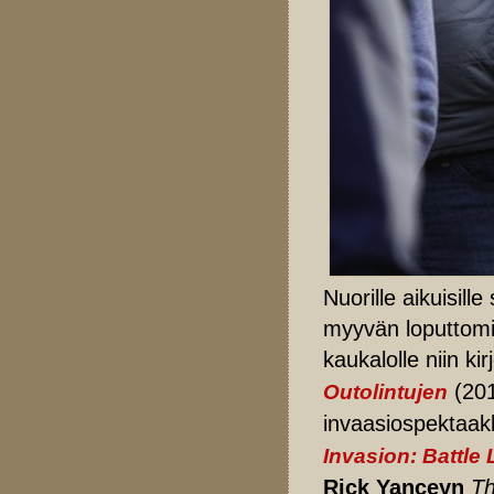
Nuorille aikuisil
myyvän loputtomii
kaukalolle niin k
(201
Outolintujen
invaasiospektaak
Invasion: Battle
Rick Yanceyn
Th