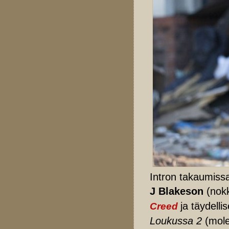
Intron takaumissa
J Blakeson
(nokk
ja täydell
Creed
Loukussa 2
(mole