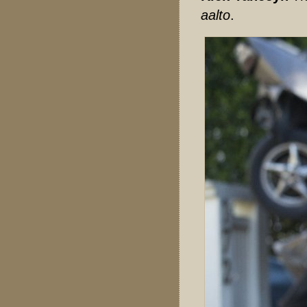
aalto
.