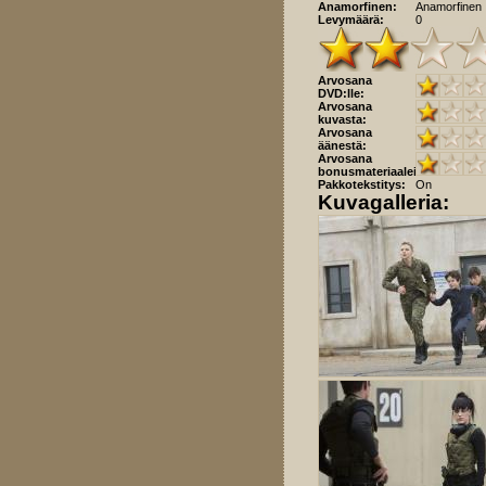
Anamorfinen:
Anamorfinen
Levymäärä:
0
Arvosana
DVD:lle:
Arvosana
kuvasta:
Arvosana
äänestä:
Arvosana
bonusmateriaaleista:
Pakkotekstitys:
On
Kuvagalleria: