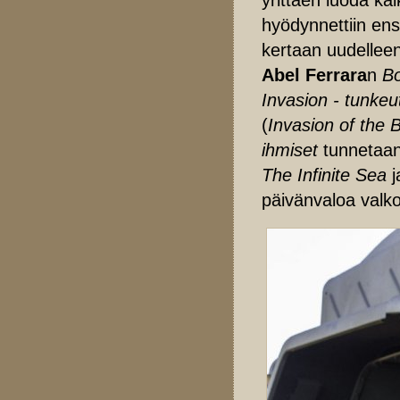
hyödynnettiin en
kertaan uudellee
Abel Ferrara
n
Bo
Invasion - tunkeu
(
Invasion of the
ihmiset
tunnetaan
The Infinite Sea
j
päivänvaloa valko