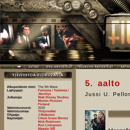
Hyppää pääsisältöön
5. aalto
Alkuperäinen nimi:
The 5th Wave
Lajityyppi:
Fantasia / Toiminta /
Jussi U. Pell
Jännitys
Julkaisija:
Walt Disney Studios
Motion Pictures
Finland
Valmistusvuosi:
2016
Valmistusmaa:
Yhdysvallat
Ohjaaja:
J Blakeson
Näyttelijät:
Chloë Grace Moretz
Nick Robinson
Ron Livingston
Maggie Siff