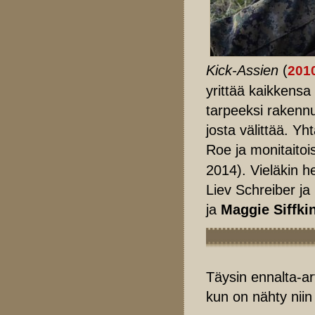
Kick-Assien
(
201
yrittää kaikkensa
tarpeeksi rakenn
josta välittää.
Yht
Roe ja monitaitoi
2014).
Vieläkin h
Liev Schreiber ja
ja
Maggie Siffki
Täysin ennalta-ar
kun on nähty niin