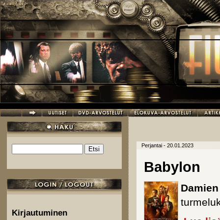
Hyppää pääsisältöön
Perjantai - 20.01.2023
Etsi
Hakulomake
Babylon
Damien
turmeluk
Kirjautuminen