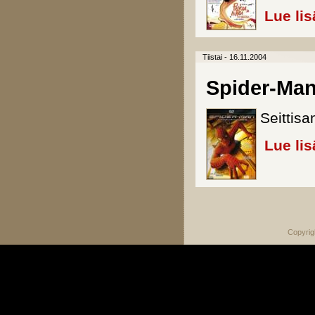
Lue lis
Tiistai - 16.11.2004
Spider-Man
Seittisa
Lue lis
Sivut
Copyrig