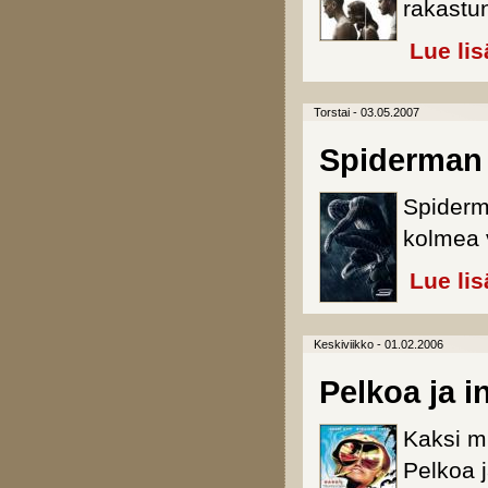
rakastu
Lue lis
Torstai - 03.05.2007
Spiderman
Spiderm
kolmea v
Lue lis
Keskiviikko - 01.02.2006
Pelkoa ja 
Kaksi m
Pelkoa j