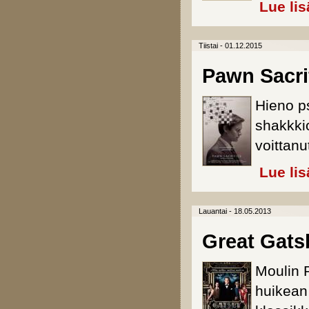
Lue lis
Tiistai - 01.12.2015
Pawn Sacrif
Hieno p
shakkkio
voittan
Lue lis
Lauantai - 18.05.2013
Great Gatsb
Moulin R
huikean