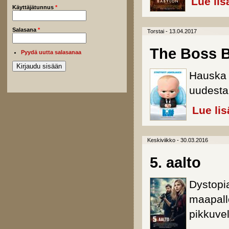
Lue lis
Käyttäjätunnus
*
Salasana
*
Torstai - 13.04.2017
The Boss 
Pyydä uutta salasanaa
Hauska 
uudesta
Lue lis
Keskiviikko - 30.03.2016
5. aalto
Dystopi
maapallo
pikkuve