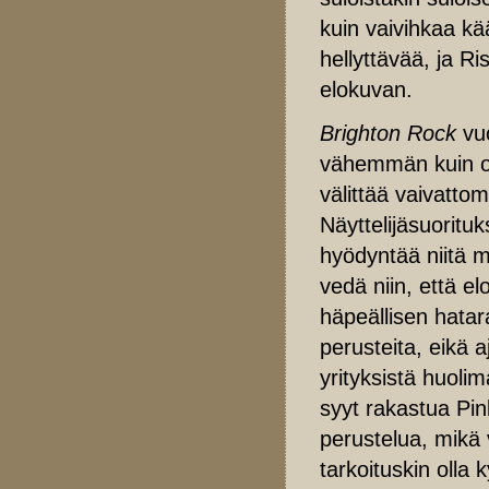
kuin vaivihkaa kä
hellyttävää, ja Ri
elokuvan.
Brighton Rock
vuo
vähemmän kuin 
välittää vaivatto
Näyttelijäsuorituk
hyödyntää niitä m
vedä niin, että e
häpeällisen hatara
perusteita, eikä 
yrityksistä huoli
syyt rakastua Pink
perustelua, mikä
tarkoituskin olla 