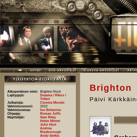
Hyppää pääsisältöön
Brighton
Alkuperäinen nimi:
Brighton Rock
Lajityyppi:
Draama / Rikos /
Päivi Kärkkäi
Trilleri
Julkaisija:
Cinema Mondo
Valmistusvuosi:
2010
Valmistusmaa:
Iso-Britannia
Ohjaaja:
Rowan Joffe
Näyttelijät:
Sam Riley
Helen Mirren
John Hurt
Andrea
Riseborough
Andy Serkis