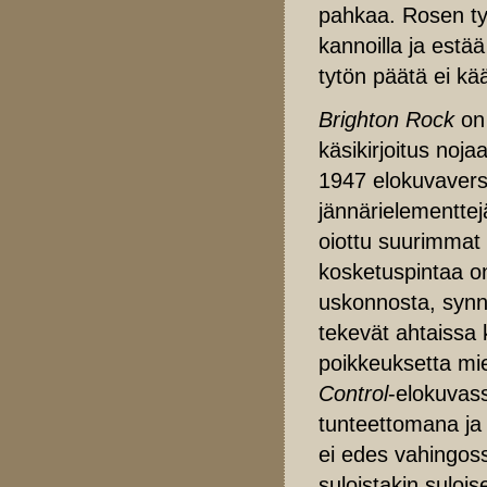
pahkaa. Rosen ty
kannoilla ja est
tytön päätä ei kä
Brighton Rock
on 
käsikirjoitus noj
1947 elokuvaversi
jännärielementtej
oiottu suurimmat m
kosketuspintaa on
uskonnosta, synni
tekevät ahtaissa 
poikkeuksetta mie
Control
-elokuvas
tunteettomana ja
ei edes vahingoss
suloistakin suloi