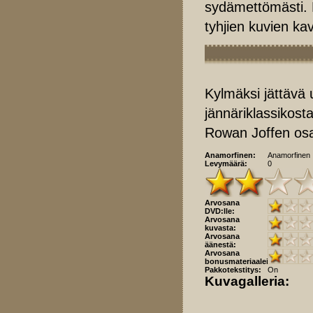
sydämettömästi
tyhjien kuvien kav
Kylmäksi jättävä
jännäriklassikost
Rowan Joffen os
Anamorfinen:
Anamorfinen
Levymäärä:
0
Arvosana
DVD:lle:
Arvosana
kuvasta:
Arvosana
äänestä:
Arvosana
bonusmateriaaleista:
Pakkotekstitys:
On
Kuvagalleria: