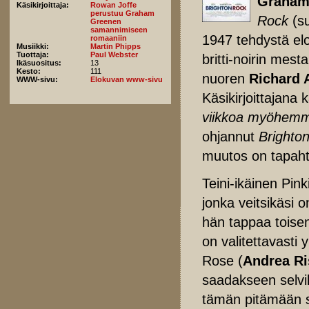
Graham
Käsikirjoittaja:
Rowan Joffe
perustuu Graham
Rock
(s
Greenen
samannimiseen
1947 tehdystä el
romaaniin
Musiikki:
Martin Phipps
Tuottaja:
Paul Webster
britti-noirin mest
Ikäsuositus:
13
Kesto:
111
nuoren
Richard 
WWW-sivu:
Elokuvan www-sivu
Käsikirjoittajan
viikkoa myöhemm
ohjannut
Brighto
muutos on tapahtu
Teini-ikäinen Pin
jonka veitsikäsi o
hän tappaa toisen
on valitettavasti y
Rose (
Andrea R
saadakseen selvil
tämän pitämään 