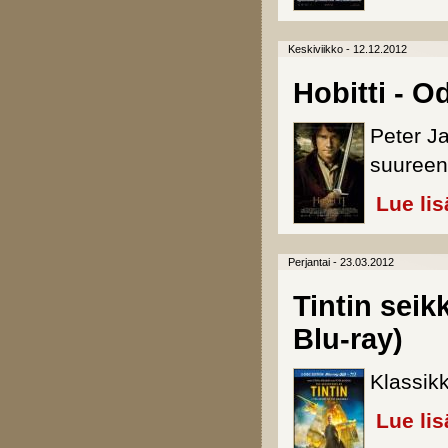
Keskiviikko - 12.12.2012
Hobitti - 
Peter J
suureen
Lue lis
Perjantai - 23.03.2012
Tintin seik
Blu-ray)
Klassik
Lue lis