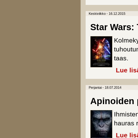
Keskiviikko - 16.12.2015
Star Wars:
Kolmeky
tuhoutu
taas.
Lue lis
Perjantai - 18.07.2014
Apinoiden 
Ihmiste
hauras r
Lue lis