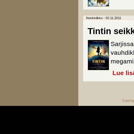
Keskiviikko - 02.11.2011
Tintin seik
Sarjissa
vauhdikk
megamie
Lue lis
Sivut
Copyrig