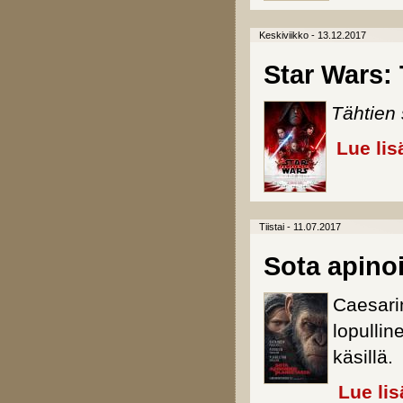
Keskiviikko - 13.12.2017
Star Wars: 
Tähtien
Lue lis
Tiistai - 11.07.2017
Sota apino
Caesari
lopulli
käsillä.
Lue lis