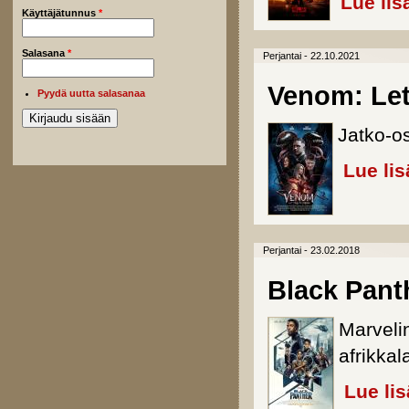
Lue lis
Käyttäjätunnus
*
Salasana
*
Perjantai - 22.10.2021
Venom: Let
Pyydä uutta salasanaa
Jatko-o
Lue lis
Perjantai - 23.02.2018
Black Pant
Marveli
afrikka
Lue li