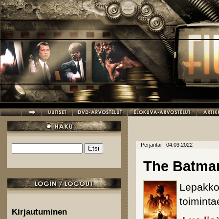
Hyppää pääsisältöön
Perjantai - 04.03.2022
Etsi
Hakulomake
The Batma
Lepakkom
toiminta
Kirjautuminen