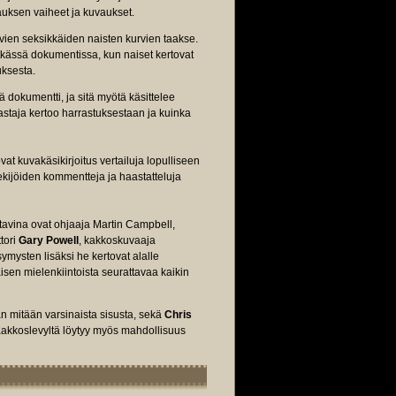
auksen vaiheet ja kuvaukset.
ien seksikkäiden naisten kurvien taakse.
kässä dokumentissa, kun naiset kertovat
ksesta.
 dokumentti, ja sitä myötä käsittelee
astaja kertoo harrastuksestaan ja kuinka
vat kuvakäsikirjoitus vertailuja lopulliseen
ekijöiden kommentteja ja haastatteluja
tavina ovat ohjaaja Martin Campbell,
ttori
Gary Powell
, kakkoskuvaaja
ymysten lisäksi he kertovat alalle
sen mielenkiintoista seurattavaa kaikin
aan mitään varsinaista sisusta, sekä
Chris
Kakkoslevyltä löytyy myös mahdollisuus