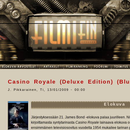
Casino Royale (Deluxe Edition) (Blu
J. Pikkarainen
,
Ti, 13/01/2009 - 00:00
Elokuva
Järjestyksessään 21. James Bond -elokuva palaa juurilleen. 
kirjoittamasta syntytarinasta
Casino Royale
lainaava elokuva on
ensimmäinen televisiosovitus vuodelta 1954 mukailee tarinan 