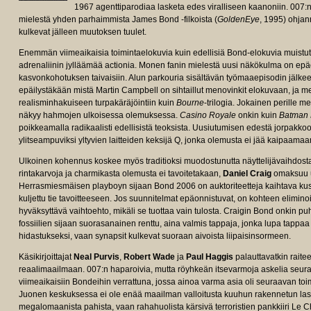
1967 agenttiparodiaa lasketa edes viralliseen kaanoniin. 00
mielestä yhden parhaimmista James Bond -filkoista (
GoldenEye
, 1995) ohja
kulkevat jälleen muutoksen tuulet.
Enemmän viimeaikaisia toimintaelokuvia kuin edellisiä Bond-elokuvia muistu
adrenaliinin jylläämää actionia. Monen fanin mielestä uusi näkökulma on ep
kasvonkohotuksen taivaisiin. Alun parkouria sisältävän työmaaepisodin jälke
epäilystäkään mistä Martin Campbell on sihtaillut menovinkit elokuvaan, ja 
realisminhakuiseen turpakäräjöintiin kuin
Bourne
-trilogia. Jokainen perille m
näkyy hahmojen ulkoisessa olemuksessa.
Casino Royale
onkin kuin
Batman 
poikkeamalla radikaalisti edellisistä teoksista. Uusiutumisen edestä jorpakkoon 
ylitseampuviksi yltyvien laitteiden keksijä Q, jonka olemusta ei jää kaipaam
Ulkoinen kohennus koskee myös traditioksi muodostunutta näyttelijävaihdost
rintakarvoja ja charmikasta olemusta ei tavoitetakaan,
Daniel Craig
omaksuu uu
Herrasmiesmäisen playboyn sijaan Bond 2006 on auktoriteetteja kaihtava kusi
kuljettu tie tavoitteeseen. Jos suunnitelmat epäonnistuvat, on kohteen elimi
hyväksyttävä vaihtoehto, mikäli se tuottaa vain tulosta. Craigin Bond onkin p
fossiilien sijaan suorasanainen renttu, aina valmis tappaja, jonka lupa tappaa 
hidastukseksi, vaan synapsit kulkevat suoraan aivoista liipaisinsormeen.
Käsikirjoittajat
Neal Purvis
,
Robert Wade
ja
Paul Haggis
palauttavatkin rait
reaalimaailmaan. 007:n haparoivia, mutta röyhkeän itsevarmoja askelia seu
viimeaikaisiin Bondeihin verrattuna, jossa ainoa varma asia oli seuraavan to
Juonen keskuksessa ei ole enää maailman valloitusta kuuhun rakennetun las
megalomaanista pahista, vaan rahahuolista kärsivä terroristien pankkiiri Le Ch