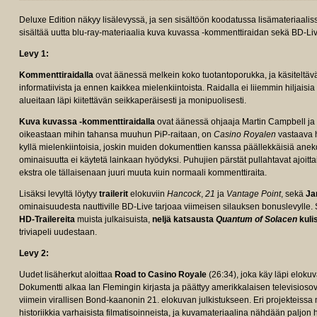
Deluxe Edition näkyy lisälevyssä, ja sen sisältöön koodatussa lisämateriaalis
sisältää uutta blu-ray-materiaalia kuva kuvassa -kommenttiraidan sekä BD-Li
Levy 1:
Kommenttiraidalla
ovat äänessä melkein koko tuotantoporukka, ja käsiteltäv
informatiivista ja ennen kaikkea mielenkiintoista. Raidalla ei liiemmin hiljaisia
alueitaan läpi kiitettävän seikkaperäisesti ja monipuolisesti.
Kuva kuvassa -kommenttiraidalla
ovat äänessä ohjaaja Martin Campbell ja 
oikeastaan mihin tahansa muuhun PiP-raitaan, on
Casino Royalen
vastaava h
kyllä mielenkiintoisia, joskin muiden dokumenttien kanssa päällekkäisiä anekd
ominaisuutta ei käytetä lainkaan hyödyksi. Puhujien pärstät pullahtavat ajoit
ekstra ole tällaisenaan juuri muuta kuin normaali kommenttiraita.
Lisäksi levyltä löytyy
trailerit
elokuviin
Hancock
,
21
ja
Vantage Point
, sekä
Ja
ominaisuudesta nauttiville BD-Live tarjoaa viimeisen silauksen bonuslevylle. S
HD-Trailereita
muista julkaisuista,
neljä katsausta
Quantum of Solacen
kuli
triviapeli uudestaan.
Levy 2:
Uudet lisäherkut aloittaa
Road to Casino Royale
(26:34), joka käy läpi elokuv
Dokumentti alkaa Ian Flemingin kirjasta ja päättyy amerikkalaisen televisioso
viimein virallisen Bond-kaanonin 21. elokuvan julkistukseen. Eri projekteissa 
historiikkia varhaisista filmatisoinneista, ja kuvamateriaalina nähdään paljon h