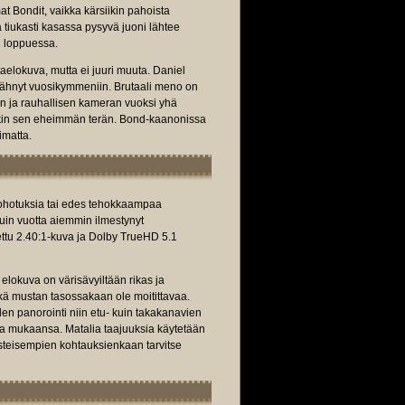
 Bondit, vaikka kärsiikin pahoista
 tiukasti kasassa pysyvä juoni lähtee
n loppuessa.
taelokuva, mutta ei juuri muuta. Daniel
 nähnyt vuosikymmeniin. Brutaali meno on
en ja rauhallisen kameran vuoksi yhä
enkin sen eheimmän terän. Bond-kaanonissa
imatta.
ohotuksia tai edes tehokkaampaa
kuin vuotta aiemmin ilmestynyt
nettu 2.40:1-kuva ja Dolby TrueHD 5.1
 elokuva on värisävyiltään rikas ja
ikä mustan tasossakaan ole moitittavaa.
en panorointi niin etu- kuin takakanavien
a mukaansa. Matalia taajuuksia käytetään
esteisempien kohtauksienkaan tarvitse