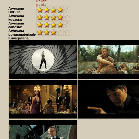
unkari
puola
Arvosana
DVD:lle:
Arvosana
kuvasta:
Arvosana
äänestä:
Arvosana
bonusmateriaaleista:
Kuvagalleria: