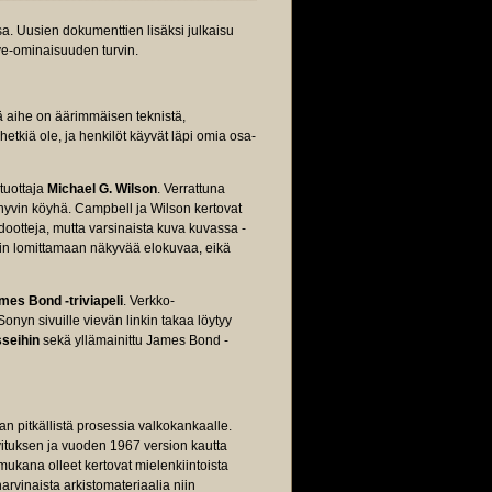
sa. Uusien dokumenttien lisäksi julkaisu
ve-ominaisuuden turvin.
ä aihe on äärimmäisen teknistä,
 hetkiä ole, ja henkilöt käyvät läpi omia osa-
tuottaja
Michael G. Wilson
. Verrattuna
yvin köyhä. Campbell ja Wilson kertovat
ootteja, mutta varsinaista kuva kuvassa -
tain lomittamaan näkyvää elokuvaa, eikä
mes Bond -triviapeli
. Verkko-
onyn sivuille vievän linkin takaa löytyy
sseihin
sekä yllämainittu James Bond -
an pitkällistä prosessia valkokankaalle.
vituksen ja vuoden 1967 version kautta
mukana olleet kertovat mielenkiintoista
arvinaista arkistomateriaalia niin