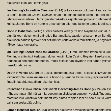
elokuvista kuin Ian Flemingistä.
Ian Fleming’s Incredible Creation
(21:14) jatkaa samaa dokumenttisarjaa. Foku
ja tämän elämään
Casino Royale
-kirjan molemmin puolin, sekä modernisoid
lähdeuskollisuuteen. Flemingin elämäkertoja kirjoittaneet ja hänet tunteneet ih
kuinka James Bond oli hänelle omanlainen alter ego ja keino paeta todellisuu
Bond in Bahamas
(24:16) ei varsinaisesti keskity
Casino Royaleen
kuin alun 
alun jälkeen dokumentti painottuu Bahamalla kuvattujen aikaisempien Bondien
elokuvien parissa työskennelleet ihmiset kertovat kokemuksistaan, ja näyttävä
jälkeen taas kameralle.
Ian Fleming: Secret Road to Paradise
(24:28) tuntuu hieman irtonaiselta kok
Flemingin elämästä kertovaan dokumenttiin kuin
Casino Royalen
lisukkeisiin
nousee jälleen puheenaiheeksi, mutta tällä kertaa käydään läpi hänen ystäviä
henkilöhahmoihin.
Death in Venice
(23:19) on uusista dokumenteista ainoa, joka keskittyy varsi
toimintakohtauksen kuvauksiin ja tekoon pureutuva katsaus käy läpi tuotantot
finaalin tapahtumapaikan rakentamista.
Perinteinen kuinka tehtiin -dokumentti
Becoming James Bond
(27:24) on ast
nähden, mutta lähinnä vain tarpeettoman ylistyksen puutteen vuoksi. Tuotantoti
materiaalista koostuva dokumentti käy pintaa raapien läpi eri osa-alueita valm
valitsemisesta päärooliin.
James Bond for Real
(23:33) keskittyy elokuvan näyttäviin toimintakohtauksiin