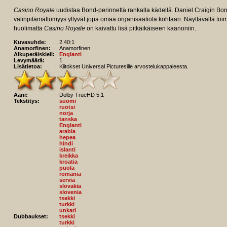
Casino Royale
uudistaa Bond-perinnettä rankalla kädellä. Daniel Craigin Bo
välinpitämättömyys yltyvät jopa omaa organisaatiota kohtaan. Näyttävällä toim
huolimatta
Casino Royale
on kaivattu lisä pitkäikäiseen kaanoniin.
Kuvasuhde:
2.40:1
Anamorfinen:
Anamorfinen
Alkuperäiskieli:
Englanti
Levymäärä:
1
Lisätietoa:
Kiitokset Universal Picturesille arvostelukappaleesta.
Ääni:
Dolby TrueHD 5.1
Tekstitys:
suomi
ruotsi
norja
tanska
Englanti
arabia
hepea
hindi
islanti
kreikka
kroatia
puola
romania
servia
slovakia
slovenia
tsekki
turkki
unkari
Dubbaukset:
tsekki
turkki