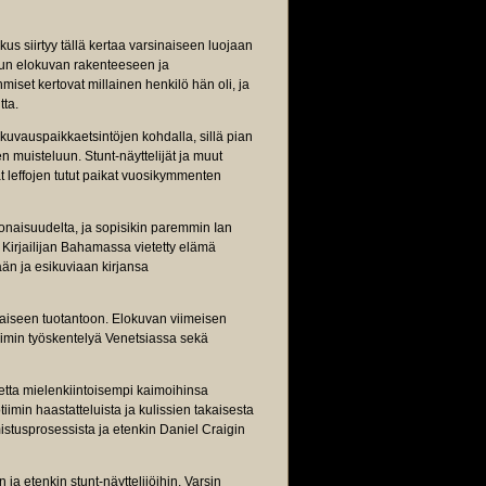
s siirtyy tällä kertaa varsinaiseen luojaan
un elokuvan rakenteeseen ja
miset kertovat millainen henkilö hän oli, ja
tta.
kuvauspaikkaetsintöjen kohdalla, sillä pian
 muisteluun. Stunt-näyttelijät ja muut
t leffojen tutut paikat vuosikymmenten
onaisuudelta, ja sopisikin paremmin Ian
. Kirjailijan Bahamassa vietetty elämä
än ja esikuviaan kirjansa
naiseen tuotantoon. Elokuvan viimeisen
iimin työskentelyä Venetsiassa sekä
etta mielenkiintoisempi kaimoihinsa
imin haastatteluista ja kulissien takaisesta
istusprosessista ja etenkin Daniel Craigin
 ja etenkin stunt-näyttelijöihin. Varsin