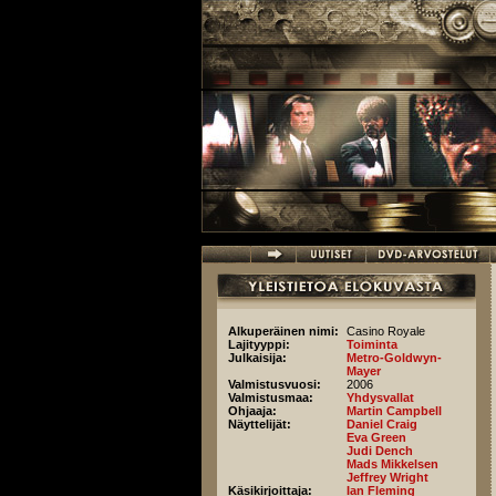
Hyppää pääsisältöön
Alkuperäinen nimi:
Casino Royale
Lajityyppi:
Toiminta
Julkaisija:
Metro-Goldwyn-
Mayer
Valmistusvuosi:
2006
Valmistusmaa:
Yhdysvallat
Ohjaaja:
Martin Campbell
Näyttelijät:
Daniel Craig
Eva Green
Judi Dench
Mads Mikkelsen
Jeffrey Wright
Käsikirjoittaja:
Ian Fleming