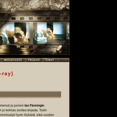
-ray)
Nimensä ja juonen
Ian Flemingin
 jo kolmas sovitus kirjasta. Tosin
premissejä hyvin löyhästi, eikä vuoden