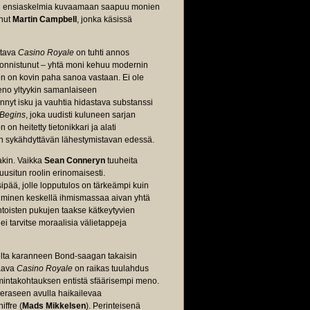
7:n ensiaskelmia kuvaamaan saapuu monien
nnut
Martin Campbell
, jonka käsissä
ttava
Casino Royale
on tuhti annos
äonnistunut – yhtä moni kehuu modernin
en on kovin paha sanoa vastaan. Ei ole
meno yltyykin samanlaiseen
ennyt isku ja vauhtia hidastava substanssi
Begins
, joka uudisti kuluneen sarjan
on heitetty tietonikkari ja alati
aan sykähdyttävän lähestymistavan edessä.
akin. Vaikka
Sean Conneryn
tuuheita
situn roolin erinomaisesti.
pää, jolle lopputulos on tärkeämpi kuin
noiminen keskellä ihmismassaa aivan yhtä
uhtoisten pukujen taakse kätkeytyvien
ei tarvitse moraalisia välietappeja
eelta karanneen Bond-saagan takaisin
raava
Casino Royale
on raikas tuulahdus
imintakohtauksen entistä sfäärisempi meno.
eraseen avulla haikailevaa
iffre (
Mads Mikkelsen
). Perinteisenä