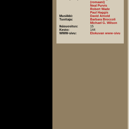
(romaani)
Neal Purvis
Robert Wade
Paul Haggis
Musiikki:
David Arnold
Tuottaja:
Barbara Broccoli
Michael G. Wilson
Ikäsuositus:
15
Kesto:
144
WWW-sivu:
Elokuvan www-sivu