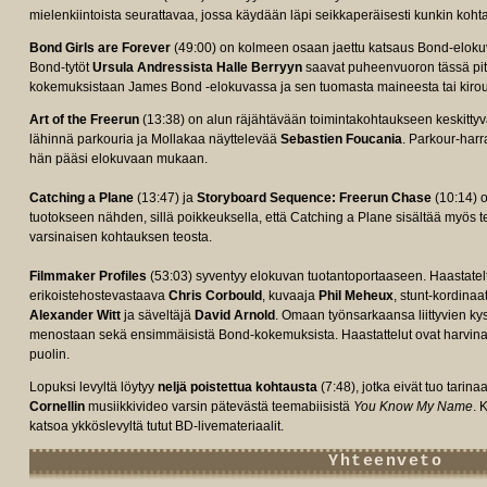
mielenkiintoista seurattavaa, jossa käydään läpi seikkaperäisesti kunkin koht
Bond Girls are Forever
(49:00) on kolmeen osaan jaettu katsaus Bond-elokuv
Bond-tytöt
Ursula Andressista
Halle Berryyn
saavat puheenvuoron tässä pit
kokemuksistaan James Bond -elokuvassa ja sen tuomasta maineesta tai kirou
Art of the Freerun
(13:38) on alun räjähtävään toimintakohtaukseen keskittyvä
lähinnä parkouria ja Mollakaa näyttelevää
Sebastien Foucania
. Parkour-harr
hän pääsi elokuvaan mukaan.
Catching a Plane
(13:47) ja
Storyboard Sequence: Freerun Chase
(10:14) o
tuotokseen nähden, sillä poikkeuksella, että Catching a Plane sisältää myös t
varsinaisen kohtauksen teosta.
Filmmaker Profiles
(53:03) syventyy elokuvan tuotantoportaaseen. Haastatel
erikoistehostevastaava
Chris Corbould
, kuvaaja
Phil Meheux
, stunt-kordinaa
Alexander Witt
ja säveltäjä
David Arnold
. Omaan työnsarkaansa liittyvien kys
menostaan sekä ensimmäisistä Bond-kokemuksista. Haastattelut ovat harvinai
puolin.
Lopuksi levyltä löytyy
neljä poistettua kohtausta
(7:48), jotka eivät tuo tarin
Cornellin
musiikkivideo varsin pätevästä teemabiisistä
You Know My Name
. 
katsoa ykköslevyltä tutut BD-livemateriaalit.
Yhteenveto