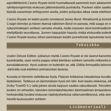
agenttitrillerinä
Casino Royale
toimii huomattavasti paremmin kuin aikaisemmat
rytmitysongelmista elokuvan jälkimmäisellä puoliskolla. Puoleen väliin saakka
käsistä useamman erillisjuonen avulla, joiden pohjustus alkaa vasta edellise
Casino Royale
on kaikin puolin onnistunut James Bond -filmatisointi ja toimin
Craigin kiinnitys ja hänen itsensä näköinen Bond on parasta, mitä saaga on
nykyrymistelyjen suhteen samalla viivalla, mutta osaavien stunt-kordinaattori
miellyttävää seurattavaa. Juonen loppupään hapuilu riistää elokuvalta kuit
Casino Royale
kuuluu siihen parempaan kastiin juonellisista lapsuksista huol
Tekniikka
Uuden Deluxe Edition -julkaisun myötä
Casino Royale
ei ole saanut kasvonk
kuulokojetta, vaan vanha pappa vetää tekniikan suhteen samoilla mittareilla 
karvalakkiversio. Hyvä uutinen on kuitenkin se, että 1080p-formaatilla tallen
-ääniraita ovat edelleen priimaluokan tavaraa.
Kuvasta ei liiemmin valitettavaa löydy. Pääosin kirkkaissa lokaatioissa kuvattu
täyteläinen. Tarkkuus on äärimmäisen hyvä niin lähi- kuin kauko-otoksissa, e
Dolby TrueHD 5.1-raita jytisee alusta loppuun saakka vakuuttavasti. Tehosteid
kesken on virheetön, lukuisten toimintakohtausten äänimaailman tempaistess
herkeämättä hyväksi elokuvan räjähdysherkissä välienselvittelyissä, eikä se
hävetä kuuluvuuden suhteen.
Lisämateriaali