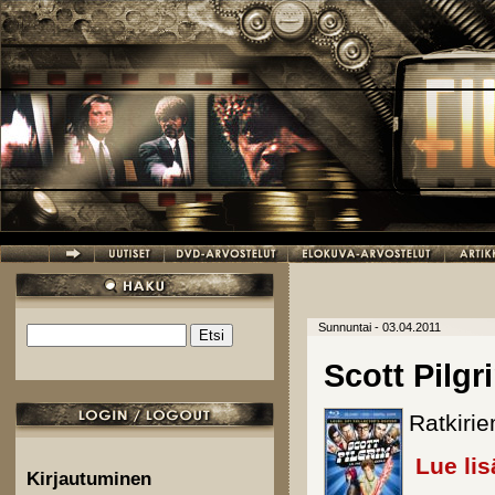
Hyppää pääsisältöön
Sunnuntai - 03.04.2011
Etsi
Hakulomake
Scott Pilgr
Ratkirie
Lue lis
Kirjautuminen