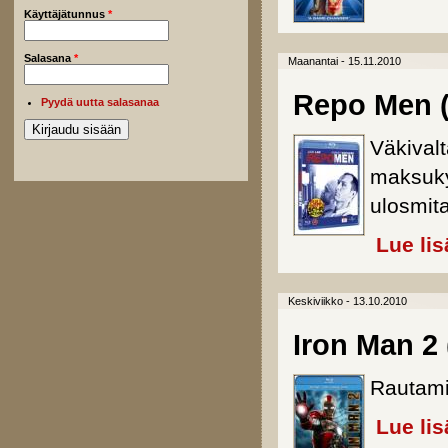
Käyttäjätunnus
*
Salasana
*
Maanantai - 15.11.2010
Repo Men (
Pyydä uutta salasanaa
Väkivalt
maksuky
ulosmita
Lue lis
Keskiviikko - 13.10.2010
Iron Man 2 
Rautami
Lue lis