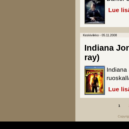
Lue lis
Keskiviikko - 05.11.2008
Indiana Jon
ray)
Indiana 
ruoskal
Lue lis
1
Sivut
Copyrig