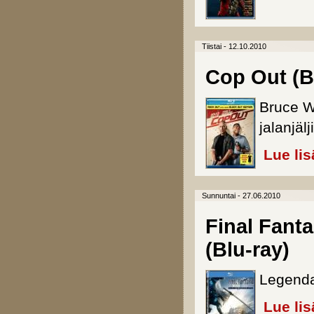
Tiistai - 12.10.2010
Cop Out (B
Bruce Wi
jalanjälji
Lue lis
Sunnuntai - 27.06.2010
Final Fant
(Blu-ray)
Legendaa
Lue lis