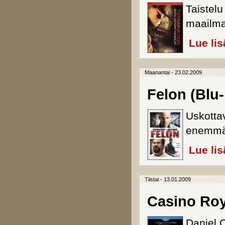
Taistelu
maailman
Lue lis
Maanantai - 23.02.2009
Felon (Blu-
Uskotta
enemmä
Lue lis
Tiistai - 13.01.2009
Casino Roya
Daniel 