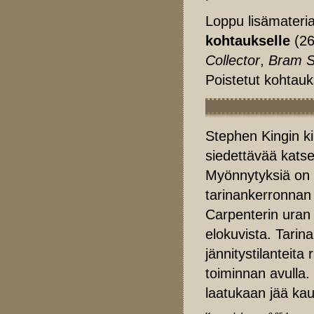
Loppu lisämateria
kohtaukselle
(26
Collector
,
Bram S
Poistetut kohtauk
Stephen Kingin kir
siedettävää katse
Myönnytyksiä on k
tarinankerronnan
Carpenterin uran 
elokuvista. Tarina
jännitystilanteit
toiminnan avulla.
laatukaan jää kau