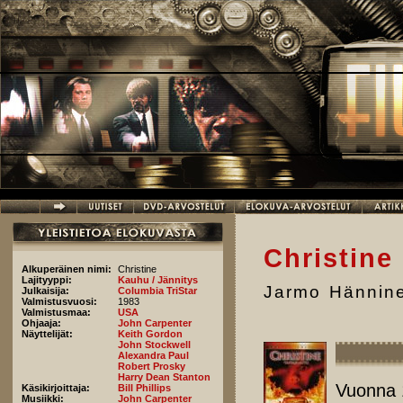
Hyppää pääsisältöön
Christine
Alkuperäinen nimi:
Christine
Lajityyppi:
Kauhu / Jännitys
Jarmo Hännin
Julkaisija:
Columbia TriStar
Valmistusvuosi:
1983
Valmistusmaa:
USA
Ohjaaja:
John Carpenter
Näyttelijät:
Keith Gordon
John Stockwell
Alexandra Paul
Robert Prosky
Harry Dean Stanton
Vuonna 
Käsikirjoittaja:
Bill Phillips
Musiikki:
John Carpenter