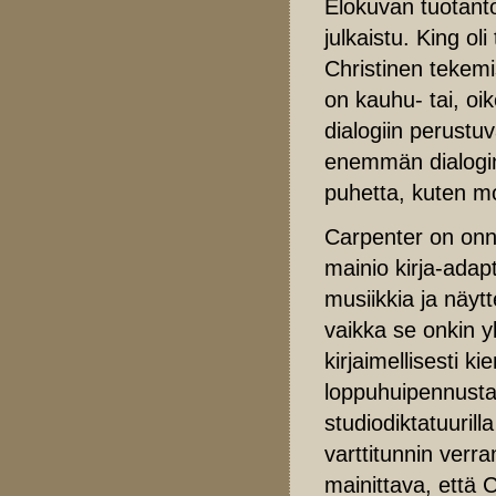
Elokuvan tuotanto
julkaistu. King ol
Christinen tekemi
on kauhu- tai, oi
dialogiin perustu
enemmän dialogin 
puhetta, kuten m
Carpenter on onn
mainio kirja-adapt
musiikkia ja näytt
vaikka se onkin y
kirjaimellisesti k
loppuhuipennusta j
studiodiktatuurill
varttitunnin verra
mainittava, että C