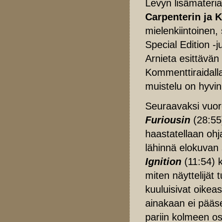
Levyn lisämateria
Carpenterin ja 
mielenkiintoinen, 
Special Edition -
Arnieta esittävän
Kommenttiraidalla
muistelu on hyvi
Seuraavaksi vuo
Furiousin
(28:55)
haastatellaan ohja
lähinnä elokuvan s
Ignition
(11:54) k
miten näyttelijät
kuuluisivat oikea
ainakaan ei pääs
pariin kolmeen o