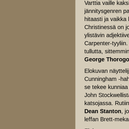
Varttia vaille kak
jännitysgenren pa
hitaasti ja vaikka
Christinessä on j
ylistävin adjektii
Carpenter-tyyliin
tullutta, sittemm
George Thorogo
Elokuvan näytteli
Cunningham -hahmo
se tekee kunniaa 
John Stockwellist
katsojassa. Rutiin
Dean Stanton
, 
leffan Brett-mek