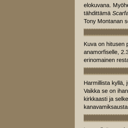
elokuvana. Myöhe
tähdittämä
Scarf
Tony Montanan se
Kuva on hitusen p
anamorfiselle, 2.3
erinomainen resta
Harmillista kyllä
Vaikka se on ihan
kirkkaasti ja selke
kanavamiksausta