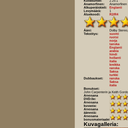
Kuvasuhde:
2.25:1
Anamorfinen:
Anamorfinen
Alkuperäiskieli:
Englanti
Levymäärä:
1
Aluekoodi:
R2/R4
Ääni:
Dolby Stereo,
Tekstitys:
suomi
ruotsi
norja
tanska
Englanti
arabia
hindi
hollanti
italia
kreikka
ranska
Saksa
turkki
Dubbaukset:
ranska
Saksa
italia
Bonukset:
John Carpenterin ja Keith Gordon
Arvosana
DVD:lle:
Arvosana
kuvasta:
Arvosana
äänestä:
Arvosana
bonusmateriaaleista:
Kuvagalleria: