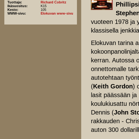
Tuottaja:
Richard Cobritz
Phillips
Ikäsuositus:
K15
Kesto:
105
Stephen
WWW-sivu:
Elokuvan www-sivu
vuoteen 1978 ja y
klassisella jenkk
Elokuvan tarina a
kokoonpanolinjal
kerran. Autossa on
onnettomalle tark
autotehtaan työn
(
Keith Gordon
) 
lasit päässään j
koulukiusattu nör
Dennis (
John St
rakkauden - Chris
auton 300 dollari