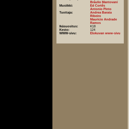
Bráulio Mantovani
Musiikki:
Ed Cortês
Antonio Pinto
Tuottaja:
Andrea Barata
Ribeiro
Mauricio Andrade
Ramos
Ikäsuositus:
K18
Kesto:
124
WWW-sivu:
Elokuvan www-sivu