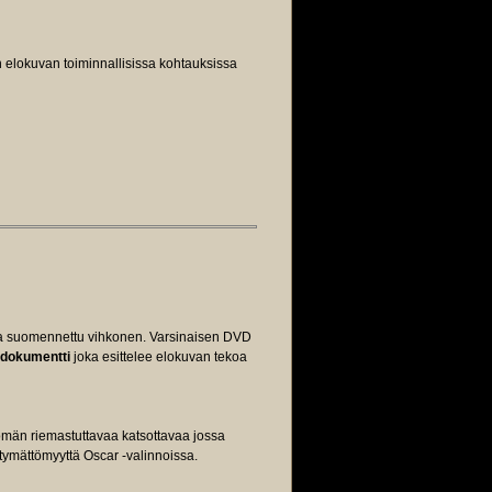
ten elokuvan toiminnallisissa kohtauksissa
ava suomennettu vihkonen. Varsinaisen DVD
-dokumentti
joka esittelee elokuvan tekoa
tömän riemastuttavaa katsottavaa jossa
ymättömyyttä Oscar -valinnoissa.