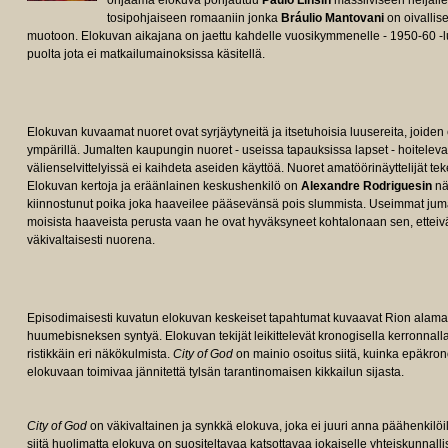
ohjaama elokuva pohjautuu
Paulo Linsin
massiiviseen neljäll
tosipohjaiseen romaaniin jonka
Bráulio Mantovani
on oivallis
muotoon. Elokuvan aikajana on jaettu kahdelle vuosikymmenelle - 1950-60 -lu
puolta jota ei matkailumainoksissa käsitellä.
Elokuvan kuvaamat nuoret ovat syrjäytyneitä ja itsetuhoisia luusereita, joide
ympärillä. Jumalten kaupungin nuoret - useissa tapauksissa lapset - hoitelev
välienselvittelyissä ei kaihdeta aseiden käyttöä. Nuoret amatöörinäyttelijät te
Elokuvan kertoja ja eräänlainen keskushenkilö on
Alexandre Rodriguesin
nä
kiinnostunut poika joka haaveilee pääsevänsä pois slummista. Useimmat juma
moisista haaveista perusta vaan he ovat hyväksyneet kohtalonaan sen, etteiv
väkivaltaisesti nuorena.
Episodimaisesti kuvatun elokuvan keskeiset tapahtumat kuvaavat Rion alama
huumebisneksen syntyä. Elokuvan tekijät leikittelevät kronogisella kerronnall
ristikkäin eri näkökulmista.
City of God
on mainio osoitus siitä, kuinka epäkron
elokuvaan toimivaa jännitettä tylsän tarantinomaisen kikkailun sijasta.
City of God
on väkivaltainen ja synkkä elokuva, joka ei juuri anna päähenkil
siitä huolimatta elokuva on suositeltavaa katsottavaa jokaiselle yhteiskunnalli