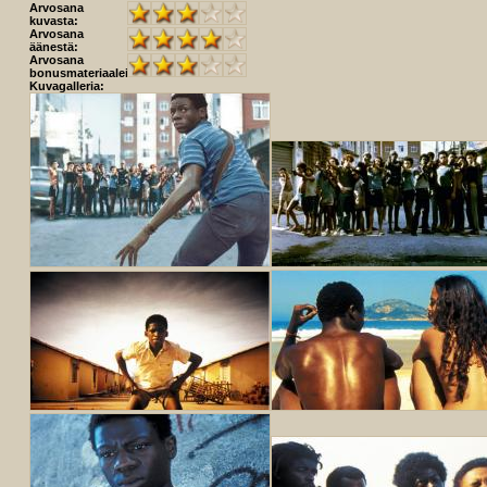
Arvosana
kuvasta:
Arvosana
äänestä:
Arvosana
bonusmateriaaleista:
Kuvagalleria: