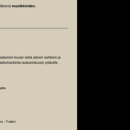
ittelevä
musiikkivideo
.
laatuinen kuvan sekä äänen suhteen ja
akkohankinta laatuelokuvan ystäville.
alta.
 - Traileri