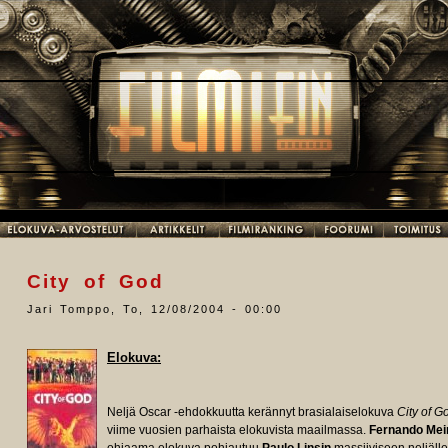
City of God
Jari Tomppo
,
To, 12/08/2004 - 00:00
Elokuva:
Neljä Oscar -ehdokkuutta kerännyt brasialaiselokuva
City of G
viime vuosien parhaista elokuvista maailmassa.
Fernando Meir