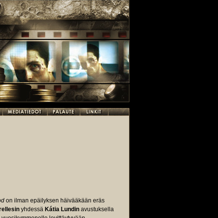
od
on ilman epäilyksen häivääkään eräs
ellesin
yhdessä
Kátia Lundin
avustuksella