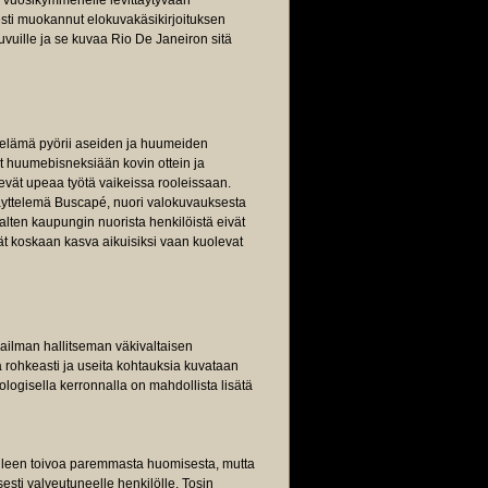
e vuosikymmenelle levittäytyvään
esti muokannut elokuvakäsikirjoituksen
vuille ja se kuvaa Rio De Janeiron sitä
n elämä pyörii aseiden ja huumeiden
at huumebisneksiään kovin ottein ja
kevät upeaa työtä vaikeissa rooleissaan.
yttelemä Buscapé, nuori valokuvauksesta
lten kaupungin nuorista henkilöistä eivät
ät koskaan kasva aikuisiksi vaan kuolevat
ailman hallitseman väkivaltaisen
a rohkeasti ja useita kohtauksia kuvataan
ologisella kerronnalla on mahdollista lisätä
öilleen toivoa paremmasta huomisesta, mutta
sesti valveutuneelle henkilölle. Tosin