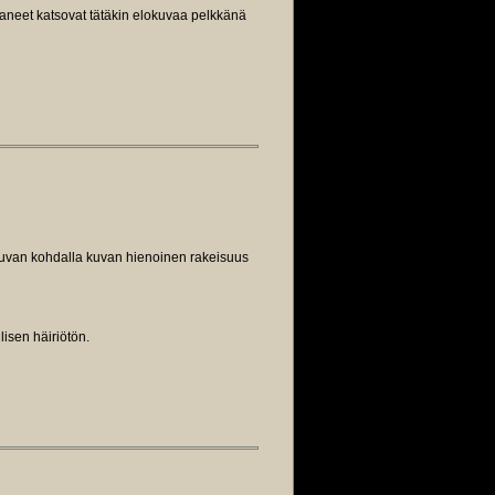
ttaneet katsovat tätäkin elokuvaa pelkkänä
kuvan kohdalla kuvan hienoinen rakeisuus
isen häiriötön.