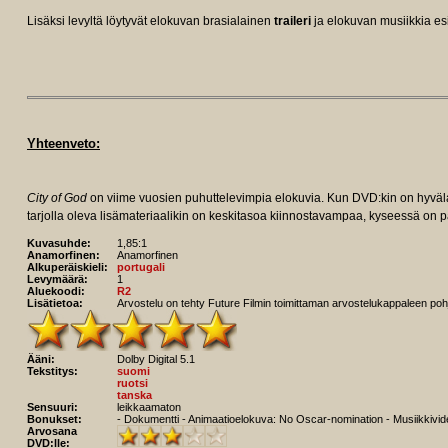
Lisäksi levyltä löytyvät elokuvan brasialainen
traileri
ja elokuvan musiikkia es
Yhteenveto:
City of God
on viime vuosien puhuttelevimpia elokuvia. Kun DVD:kin on hyvä
tarjolla oleva lisämateriaalikin on keskitasoa kiinnostavampaa, kyseessä on p
Kuvasuhde:
1,85:1
Anamorfinen:
Anamorfinen
Alkuperäiskieli:
portugali
Levymäärä:
1
Aluekoodi:
R2
Lisätietoa:
Arvostelu on tehty Future Filmin toimittaman arvostelukappaleen pohj
Ääni:
Dolby Digital 5.1
Tekstitys:
suomi
ruotsi
tanska
Sensuuri:
leikkaamaton
Bonukset:
- Dokumentti - Animaatioelokuva: No Oscar-nomination - Musiikkivideo
Arvosana
DVD:lle: