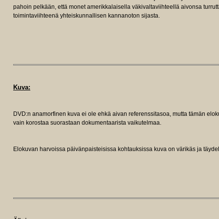
pahoin pelkään, että monet amerikkalaisella väkivaltaviihteellä aivonsa turru
toimintaviihteenä yhteiskunnallisen kannanoton sijasta.
Kuva:
DVD:n anamorfinen kuva ei ole ehkä aivan referenssitasoa, mutta tämän elo
vain korostaa suorastaan dokumentaarista vaikutelmaa.
Elokuvan harvoissa päivänpaisteisissa kohtauksissa kuva on värikäs ja täydell