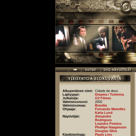
Hyppää pääsisältöön
Alkuperäinen nimi:
Cidade de deus
Lajityyppi:
Draama / Toiminta
Julkaisija:
O2 Filmes
Valmistusvuosi:
2002
Valmistusmaa:
Brasilia
Ohjaaja:
Fernando Meirelles
Katia Lund
Näyttelijät:
Alexandre
Rodrigues
Leandro Firmino
Phellipe Haagensen
Douglas Silva
Käsikirjoittaja:
Paulo Lins