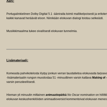
Ääni:
Portugalinkielinen Dolby Digital 5.1 -ääniraita toimii mallikelpoisesti ja erito
kaikki kanavat heräävät eloon. Niinikään elokuvan dialogi toistuu selkeästi.
Musiikkimaailma tukee oivallisesti elokuvan tunnelmia.
Lisämateriaali:
Komeasta pahvikotelosta löytyy jonkun verran taustatietoa elokuvasta tarjo
-lisämateriaalin rungon muodostaa 51 -minuuttinen varsin kattava
Making of 
varsin perusteellisesti.
Hieman yli minuutin mittainen
animaatiopätkä
No Oscar nomination
on hillit
elokuvan keskushenkilöiden animaatioversiot kommentoivat elokuvan menest