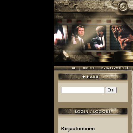
Hyppää pääsisältöön
Etsi
Hakulomake
Kirjautuminen