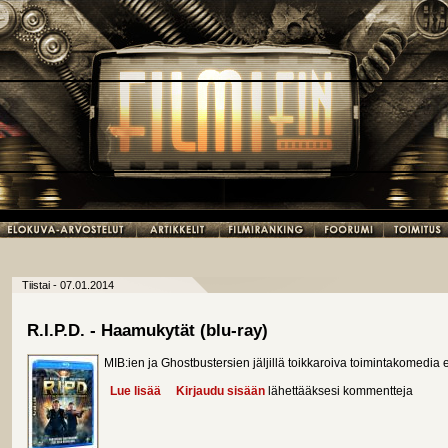
Tiistai - 07.01.2014
R.I.P.D. - Haamukytät (blu-ray)
MIB:ien ja Ghostbustersien jäljillä toikkaroiva toimintakomedia ei
Lue lisää
about R.I.P.D. - Haamukytät (blu-ray)
Kirjaudu sisään
lähettääksesi kommentteja