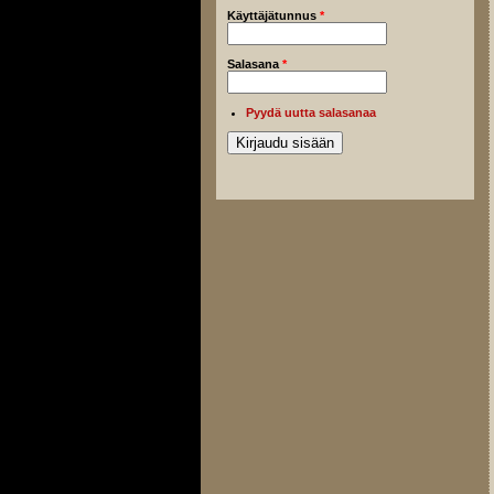
Käyttäjätunnus
*
Salasana
*
Pyydä uutta salasanaa