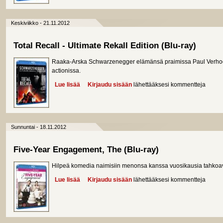
Keskiviikko - 21.11.2012
Total Recall - Ultimate Rekall Edition (Blu-ray)
Raaka-Arska Schwarzenegger elämänsä praimissa Paul Verhoev
actionissa.
Lue lisää
about Total Recall - Ultimate Rekall Edition (Blu-ra
Kirjaudu sisään
lähettääksesi kommentteja
Sunnuntai - 18.11.2012
Five-Year Engagement, The (Blu-ray)
Hilpeä komedia naimisiin menonsa kanssa vuosikausia tahkoav
Lue lisää
about Five-Year Engagement, The (Blu-ray)
Kirjaudu sisään
lähettääksesi kommentteja