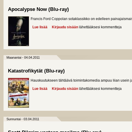
Apocalypse Now (Blu-ray)
Francis Ford Coppolan sotaklassikko on edelleen painajaismai
Lue lisää
about Apocalypse Now (Blu-ray)
Kirjaudu sisään
lähettääksesi kommentteja
Maanantai - 04.04.2011
Katastrofikytät (Blu-ray)
Hauskuutukseen tähtäävä toimintakomedia ampuu liian usein ja l
Lue lisää
about Katastrofikytät (Blu-ray)
Kirjaudu sisään
lähettääksesi kommentteja
Sunnuntai - 03.04.2011