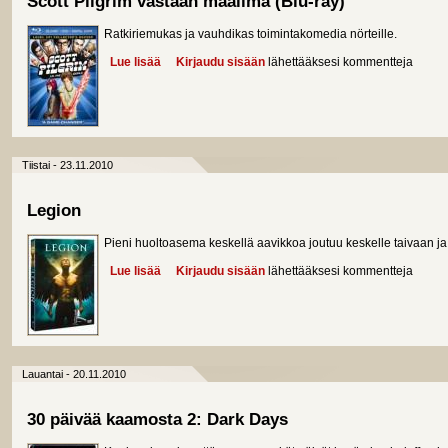
Scott Pilgrim vastaan maailma (Blu-ray)
Ratkiriemukas ja vauhdikas toimintakomedia nörteille.
Lue lisää
about Scott Pilgrim vastaan maailma (Blu-ray)
Kirjaudu sisään
lähettääksesi kommentteja
Tiistai - 23.11.2010
Legion
Pieni huoltoasema keskellä aavikkoa joutuu keskelle taivaan j
Lue lisää
about Legion
Kirjaudu sisään
lähettääksesi kommentteja
Lauantai - 20.11.2010
30 päivää kaamosta 2: Dark Days