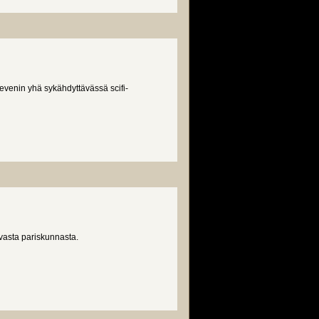
enin yhä sykähdyttävässä scifi-
y)
asta pariskunnasta.