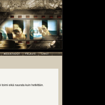
 toimi eikä naurata kuin hetkittäin.