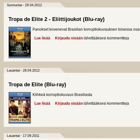
Sunnuntai - 29.04.2012
Tropa de Elite 2 - Eliittijoukot (Blu-ray)
Panokset kovenevat Brasilian korruptiokuvauksen toisessa osa
Lue lisää
about Tropa de Elite 2 - Eliittijoukot (Blu-ray)
Kirjaudu sisään
lähettääksesi kommentteja
Lauantai - 28.04.2012
Tropa de Elite (Blu-ray)
Kiihkeä korruptiokuvaus Brasiliasta
Lue lisää
about Tropa de Elite (Blu-ray)
Kirjaudu sisään
lähettääksesi kommentteja
Lauantai - 17.09.2011