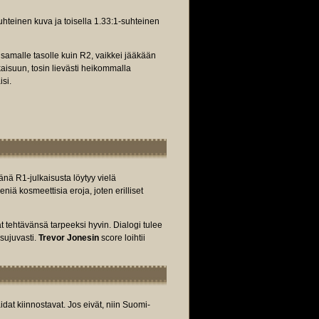
uhteinen kuva ja toisella 1.33:1-suhteinen
 samalle tasolle kuin R2, vaikkei jääkään
aisuun, tosin lievästi heikommalla
isi.
änä R1-julkaisusta löytyy vielä
niä kosmeettisia eroja, joten erilliset
t tehtävänsä tarpeeksi hyvin. Dialogi tulee
 sujuvasti.
Trevor Jonesin
score loihtii
at kiinnostavat. Jos eivät, niin Suomi-