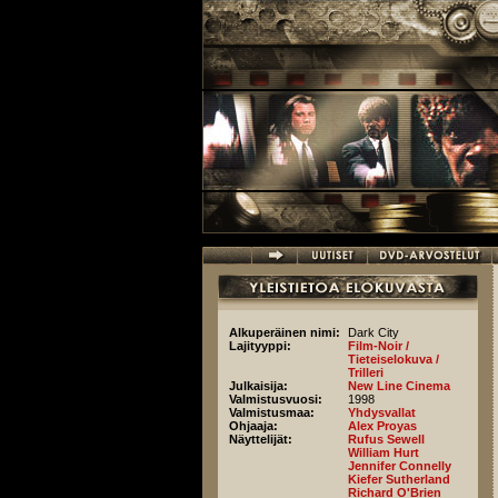
Hyppää pääsisältöön
Alkuperäinen nimi:
Dark City
Lajityyppi:
Film-Noir /
Tieteiselokuva /
Trilleri
Julkaisija:
New Line Cinema
Valmistusvuosi:
1998
Valmistusmaa:
Yhdysvallat
Ohjaaja:
Alex Proyas
Näyttelijät:
Rufus Sewell
William Hurt
Jennifer Connelly
Kiefer Sutherland
Richard O'Brien