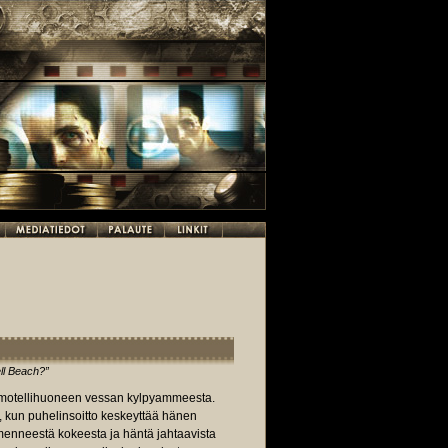
ll Beach?”
 motellihuoneen vessan kylpyammeesta.
 kun puhelinsoitto keskeyttää hänen
menneestä kokeesta ja häntä jahtaavista