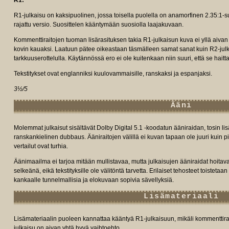
R1:
R1-julkaisu on kaksipuolinen, jossa toisella puolella on anamorfinen 2.35:1-s
rajattu versio. Suosittelen kääntymään suosiolla laajakuvaan.
Kommenttiraitojen tuoman lisärasituksen takia R1-julkaisun kuva ei yllä aivan
kovin kauaksi. Laatuun pätee oikeastaan täsmälleen samat sanat kuin R2-julk
tarkkuuserottelulla. Käytännössä ero ei ole kuitenkaan niin suuri, että se haitta
Tekstitykset ovat englanniksi kuulovammaisille, ranskaksi ja espanjaksi.
3½/5
Ääni
Molemmat julkaisut sisältävät Dolby Digital 5.1 -koodatun ääniraidan, tosin lis
ranskankielinen dubbaus. Ääniraitojen välillä ei kuvan tapaan ole juuri kuin pie
vertailut ovat turhia.
Äänimaailma ei tarjoa mitään mullistavaa, mutta julkaisujen ääniraidat hoitava
selkeänä, eikä tekstityksille ole välitöntä tarvetta. Erilaiset tehosteet toistetaan
kankaalle tunnelmallisia ja elokuvaan sopivia sävellyksiä.
Lisämateriaali
Lisämateriaalin puoleen kannattaa kääntyä R1-julkaisuun, mikäli kommenttiraid
julkaisu on aivan yhtä hyvä vaihtoehto.