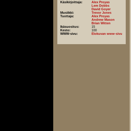
Käsikirjoittaja:
Alex Proyas
Lem Dobbs
David Goyer
Musiikki:
Trevor Jones
Tuottaja:
Alex Proyas
Andrew Mason
Brian Witten
Ikäsuositus:
15
Kesto:
100
WWW-sivu:
Elokuvan www-sivu