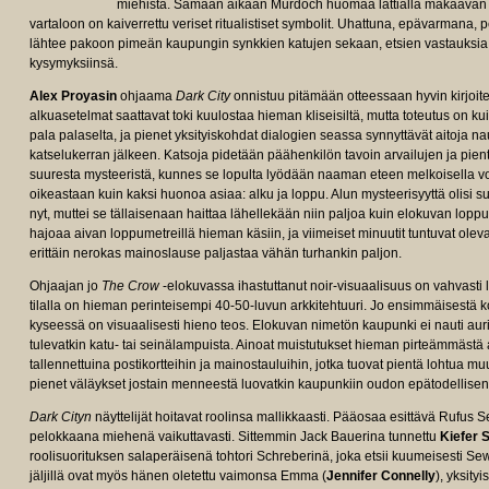
miehistä. Samaan aikaan Murdoch huomaa lattialla makaavan 
vartaloon on kaiverrettu veriset ritualistiset symbolit. Uhattuna, epävarman
lähtee pakoon pimeän kaupungin synkkien katujen sekaan, etsien vastauksia e
kysymyksiinsä.
Alex Proyasin
ohjaama
Dark City
onnistuu pitämään otteessaan hyvin kirjoitet
alkuasetelmat saattavat toki kuulostaa hieman kliseisiltä, mutta toteutus on k
pala palaselta, ja pienet yksityiskohdat dialogien seassa synnyttävät aitoja
katselukerran jälkeen. Katsoja pidetään päähenkilön tavoin arvailujen ja pien
suuresta mysteeristä, kunnes se lopulta lyödään naaman eteen melkoisella vol
oikeastaan kuin kaksi huonoa asiaa: alku ja loppu. Alun mysteerisyyttä olisi
nyt, muttei se tällaisenaan haittaa lähellekään niin paljoa kuin elokuvan lopp
hajoaa aivan loppumetreillä hieman käsiin, ja viimeiset minuutit tuntuvat olev
erittäin nerokas mainoslause paljastaa vähän turhankin paljon.
Ohjaajan jo
The Crow
-elokuvassa ihastuttanut noir-visuaalisuus on vahvast
tilalla on hieman perinteisempi 40-50-luvun arkkitehtuuri. Jo ensimmäisestä k
kyseessä on visuaalisesti hieno teos. Elokuvan nimetön kaupunki ei nauti auri
tulevatkin katu- tai seinälampuista. Ainoat muistutukset hieman pirteämmästä
tallennettuina postikortteihin ja mainostauluihin, jotka tuovat pientä lohtua
pienet väläykset jostain menneestä luovatkin kaupunkiin oudon epätodellise
Dark Cityn
näyttelijät hoitavat roolinsa mallikkaasti. Pääosaa esittävä Rufus 
pelokkaana miehenä vaikuttavasti. Sittemmin Jack Bauerina tunnettu
Kiefer 
roolisuorituksen salaperäisenä tohtori Schreberinä, joka etsii kuumeisesti S
jäljillä ovat myös hänen oletettu vaimonsa Emma (
Jennifer Connelly
), yksity