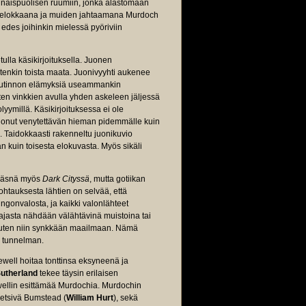
naispuolisen ruumiin, jonka alastomaan
a, pelokkaana ja muiden jahtaamana Murdoch
des joihinkin mielessä pyöriviin
ulla käsikirjoituksella. Juonen
uitenkin toista maata. Juonivyyhti aukenee
 nautinnon elämyksiä useammankin
ten vinkkien avulla yhden askeleen jäljessä
yymillä. Käsikirjoituksessa ei ole
 suonut venytettävän hieman pidemmälle kuin
u. Taidokkaasti rakenneltu juonikuvio
an kuin toisesta elokuvasta. Myös sikäli
i läsnä myös
Dark Cityssä
, mutta gotiikan
ohtauksesta lähtien on selvää, että
ngonvalosta, ja kaikki valonlähteet
 ajasta nähdään välähtävinä muistoina tai
 muuten niin synkkään maailmaan. Nämä
n tunnelman.
Sewell hoitaa tonttinsa eksyneenä ja
Sutherland
tekee täysin erilaisen
ewellin esittämää Murdochia. Murdochin
isetsivä Bumstead (
William Hurt
), sekä