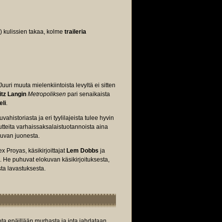
) kulissien takaa, kolme
traileria
uri muuta mielenkiintoista levyltä ei sitten
itz Langin
Metropoliksen
pari senaikaista
eli
.
vahistoriasta ja eri tyylilajeista tulee hyvin
tteita varhaissaksalaistuotannoista aina
okuvan juonesta.
 Proyas, käsikirjoittajat
Lem Dobbs
ja
. He puhuvat elokuvan käsikirjoituksesta,
sta lavastuksesta.
ta epäillään murhasta ja jota jahdataan