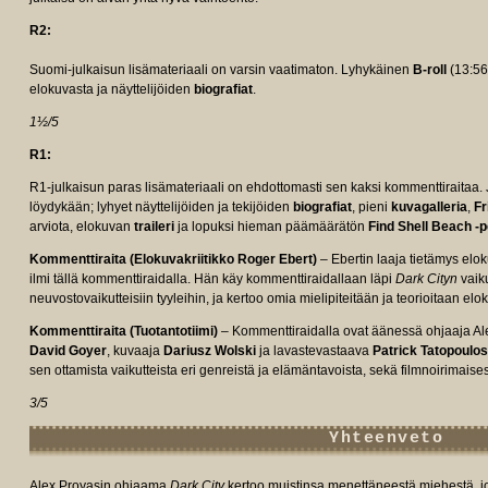
R2:
Suomi-julkaisun lisämateriaali on varsin vaatimaton. Lyhykäinen
B-roll
(13:56
elokuvasta ja näyttelijöiden
biografiat
.
1½/5
R1:
R1-julkaisun paras lisämateriaali on ehdottomasti sen kaksi kommenttiraitaa. Ju
löydykään; lyhyet näyttelijöiden ja tekijöiden
biografiat
, pieni
kuvagalleria
,
Fr
arviota, elokuvan
traileri
ja lopuksi hieman päämäärätön
Find Shell Beach -p
Kommenttiraita (Elokuvakriitikko Roger Ebert)
– Ebertin laaja tietämys eloku
ilmi tällä kommenttiraidalla. Hän käy kommenttiraidallaan läpi
Dark Cityn
vaiku
neuvostovaikutteisiin tyyleihin, ja kertoo omia mielipiteitään ja teorioitaan el
Kommenttiraita (Tuotantotiimi)
– Kommenttiraidalla ovat äänessä ohjaaja Alex
David Goyer
, kuvaaja
Dariusz Wolski
ja lavastevastaava
Patrick Tatopoulos
sen ottamista vaikutteista eri genreistä ja elämäntavoista, sekä filmnoirimaise
3/5
Yhteenveto
Alex Proyasin ohjaama
Dark City
kertoo muistinsa menettäneestä miehestä, jo