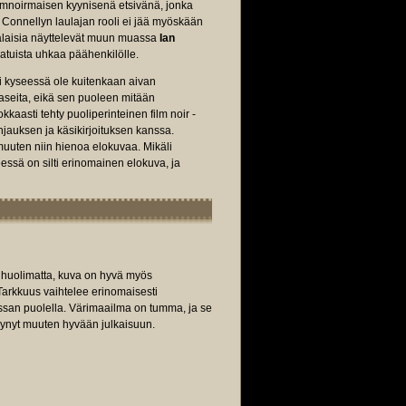
filmnoirmaisen kyynisenä etsivänä, jonka
Connellyn laulajan rooli ei jää myöskään
kalaisia näyttelevät muun muassa
Ian
aatuista uhkaa päähenkilölle.
i kyseessä ole kuitenkaan aivan
eraseita, eikä sen puoleen mitään
aasti tehty puoliperinteinen film noir -
ohjauksen ja käsikirjoituksen kanssa.
muuten niin hienoa elokuvaa. Mikäli
seessä on silti erinomainen elokuva, ja
 huolimatta, kuva on hyvä myös
 Tarkkuus vaihtelee erinomaisesti
ussan puolella. Värimaailma on tumma, ja se
synyt muuten hyvään julkaisuun.