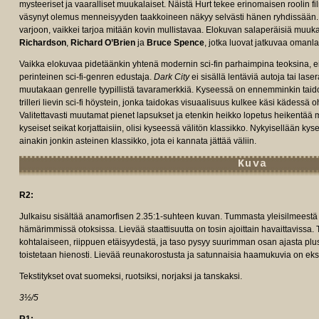
mysteeriset ja vaaralliset muukalaiset. Näistä Hurt tekee erinomaisen roolin 
väsynyt olemus menneisyyden taakkoineen näkyy selvästi hänen ryhdissään. 
varjoon, vaikkei tarjoa mitään kovin mullistavaa. Elokuvan salaperäisiä muu
Richardson
,
Richard O’Brien
ja
Bruce Spence
, jotka luovat jatkuvaa omanl
Vaikka elokuvaa pidetäänkin yhtenä modernin sci-fin parhaimpina teoksina, e
perinteinen sci-fi-genren edustaja.
Dark City
ei sisällä lentäviä autoja tai las
muutakaan genrelle tyypillistä tavaramerkkiä. Kyseessä on ennemminkin taidokk
trilleri lievin sci-fi höystein, jonka taidokas visuaalisuus kulkee käsi kädessä 
Valitettavasti muutamat pienet lapsukset ja etenkin heikko lopetus heikentää 
kyseiset seikat korjattaisiin, olisi kyseessä välitön klassikko. Nykyisellään ky
ainakin jonkin asteinen klassikko, jota ei kannata jättää väliin.
Kuva
R2:
Julkaisu sisältää anamorfisen 2.35:1-suhteen kuvan. Tummasta yleisilmeestä
hämärimmissä otoksissa. Lievää staattisuutta on tosin ajoittain havaittavissa.
kohtalaiseen, riippuen etäisyydestä, ja taso pysyy suurimman osan ajasta pl
toistetaan hienosti. Lievää reunakorostusta ja satunnaisia haamukuvia on ek
Tekstitykset ovat suomeksi, ruotsiksi, norjaksi ja tanskaksi.
3½/5