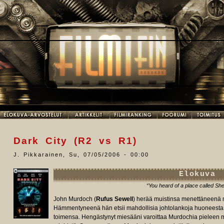
Dark City (R2 vs R1)
J. Pikkarainen
,
Su, 07/05/2006 - 00:00
Elokuva
“You heard of a place called She
John Murdoch (
Rufus Sewell
) herää muistinsa menettäneenä
Hämmentyneenä hän etsii mahdollisia johtolankoja huoneesta,
toimensa. Hengästynyt miesääni varoittaa Murdochia pieleen 