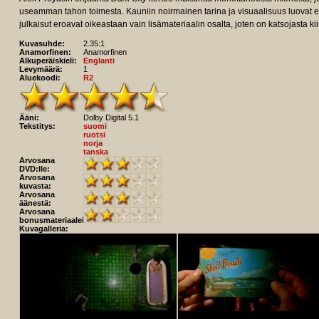
useamman tahon toimesta. Kauniin noirmainen tarina ja visuaalisuus luovat el
julkaisut eroavat oikeastaan vain lisämateriaalin osalta, joten on katsojasta kii
Kuvasuhde:
2.35:1
Anamorfinen:
Anamorfinen
Alkuperäiskieli:
Englanti
Levymäärä:
1
Aluekoodi:
R2
Ääni:
Dolby Digital 5.1
Tekstitys:
suomi
ruotsi
norja
tanska
Arvosana
DVD:lle:
Arvosana
kuvasta:
Arvosana
äänestä:
Arvosana
bonusmateriaaleista:
Kuvagalleria: