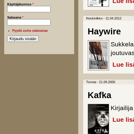
Lue lis
Käyttäjätunnus
*
Salasana
*
Keskiviikko - 11.04.2012
Haywire
Pyydä uutta salasanaa
Sukkela
joutuvas
Lue lis
Torstai - 21.09.2006
Kafka
Kirjaili
Lue lis