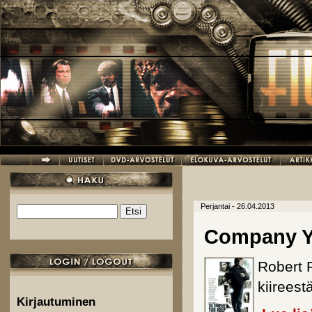
Hyppää pääsisältöön
Perjantai - 26.04.2013
Etsi
Hakulomake
Company You
Robert R
kiirees
Kirjautuminen