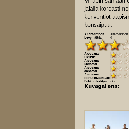
Vihdoin samaan e
jalalla koreasti n
konventiot aapism
bonsaipuu.
Anamorfinen:
Anamorfinen
Levymäärä:
0
Arvosana
DVD:lle:
Arvosana
kuvasta:
Arvosana
äänestä:
Arvosana
bonusmateriaaleista:
Pakkotekstitys:
On
Kuvagalleria: