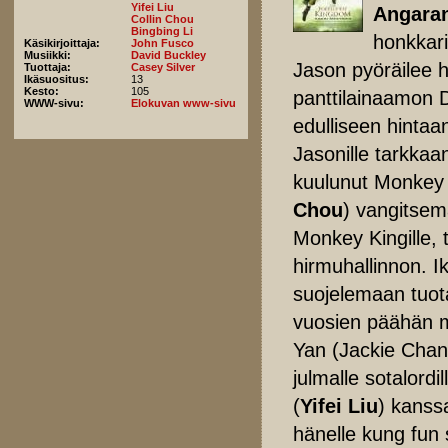
Yifei Liu
Angara
Collin Chou
Bingbing Li
honkkari
Käsikirjoittaja:
John Fusco
Musiikki:
David Buckley
Jason pyöräilee 
Tuottaja:
Casey Silver
Ikäsuositus:
13
Kesto:
105
panttilainaamon DV
WWW-sivu:
Elokuvan www-sivu
edulliseen hinta
Jasonille tarkkaa
kuulunut Monkey K
Chou
) vangitsema
Monkey Kingille, 
hirmuhallinnon. 
suojelemaan tuota
vuosien päähän mu
Yan (Jackie Chan)
julmalle sotalor
(
Yifei Liu
) kanssa
hänelle kung fun 