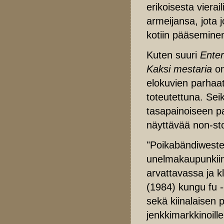
erikoisesta vierai
armeijansa, jota 
kotiin pääseminen
Kuten suuri
Enter
Kaksi mestaria
on
elokuvien parhaat 
toteutettuna. Sei
tasapainoiseen pa
näyttävää non-st
"Poikabändiweste
unelmakaupunkiin 
arvattavassa ja k
(1984) kungu fu -
sekä kiinalaisen 
jenkkimarkkinoil