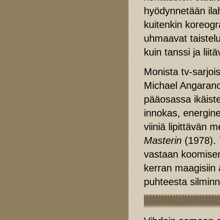
hyödynnetään ilah
kuitenkin koreog
uhmaavat taistelu
kuin tanssi ja lii
Monista tv-sarjo
Michael Angarano
pääosassa ikäiste
innokas, energin
viiniä lipittävän 
Masterin
(1978). 
vastaan koomisem
kerran maagisiin 
puhteesta silminn