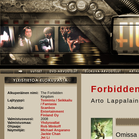
Hyppää pääsisältöön
Forbidde
Alkuperäinen nimi:
The Forbidden
Kingdom
Arto Lappalai
Lajityyppi:
Toiminta / Seikkailu
/ Fantasia
Julkaisija:
Scanbox
Entertainment
Finland Oy
Valmistusvuosi:
2008
Valmistusmaa:
Yhdysvallat
Ohjaaja:
Rob Minkoff
Näyttelijät:
Michael Angarano
Omissa o
Jackie Chan
Jet Li