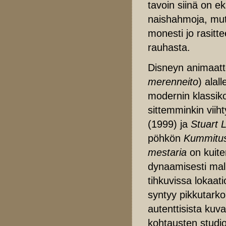
tavoin siinä on e
naishahmoja, mutt
monesti jo rasitt
rauhasta.
Disneyn animaatt
merenneito
) alal
modernin klassik
sittemminkin viih
(1999) ja
Stuart L
pöhkön
Kummitus
mestaria
on kuite
dynaamisesti malli
tihkuvissa lokaati
syntyy pikkutarkoi
autenttisista kuva
kohtausten studio