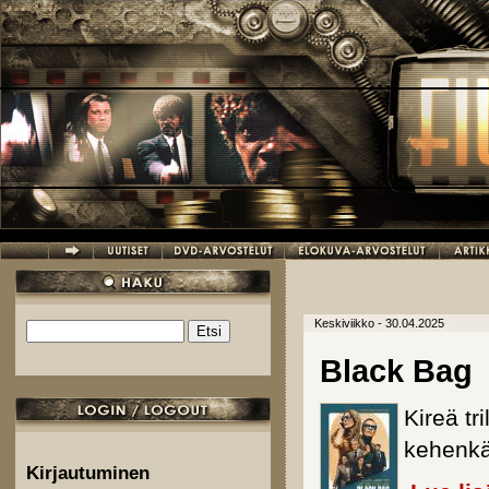
Hyppää pääsisältöön
Keskiviikko - 30.04.2025
Etsi
Hakulomake
Black Bag
Kireä tr
kehenk
Kirjautuminen