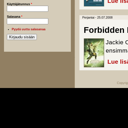
Lue lis
Käyttäjätunnus
*
Salasana
*
Perjantai - 25.07.2008
Forbidden 
Pyydä uutta salasanaa
Jackie C
ensimmä
Lue lis
Copyrig